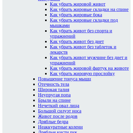
Как убрать жировой живот
Как убрать жировые складки на спине
Как убрать жировые бока
Как убрать жировые складки под
мышками
Как убрать живот без спорта и
упражнений
Как убрать живот без диет
Как убрать живот без таблеток и
лекарств
Как убрать живот мужчине без диет и
упражнений
Как убрать жировой фартук на животе
Как убрать жировую прослойку
Повышение тонуса мышц
Отечность тела
Широкая талия
Неупругая попа
Брыли на спине
Нечеткий овал лица
Большой силуэт носа
Живот после родов
Дряблые бедра
Неаккуратные колени
Дряблые кисти рук