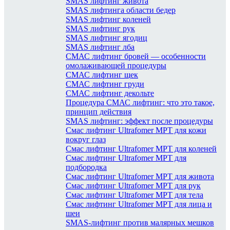
SMAS лифтинг живота
SMAS лифтинга области бедер
SMAS лифтинг коленей
SMAS лифтинг рук
SMAS лифтинг ягодиц
SMAS лифтинг лба
СМАС лифтинг бровей — особенности
омолаживающей процедуры
СМАС лифтинг щек
СМАС лифтинг груди
СМАС лифтинг декольте
Процедура СМАС лифтинг: что это такое,
принцип действия
SMAS лифтинг: эффект после процедуры
Смас лифтинг Ultrafomer MPT для кожи
вокруг глаз
Смас лифтинг Ultrafomer MPT для коленей
Смас лифтинг Ultrafomer MPT для
подбородка
Смас лифтинг Ultrafomer MPT для живота
Смас лифтинг Ultrafomer MPT для рук
Смас лифтинг Ultrafomer MPT для тела
Смас лифтинг Ultrafomer MPT для лица и
шеи
SMAS-лифтинг против малярных мешков