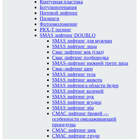
Контурная пластика
Ботулинотерапия
Нитевой лифтинг
Пилинги
Фотоомоложение
PRX-T пилинг
SMAS лифтинг DOUBLO
SMAS лифтинг для мужчин
SMAS лифтинг лица
Смас лифтинг век (глаз)
Смас лифтинг подбородка
SMAS-лифтинг нижней трети лица
Смас-лифтинг шеи
SMAS лифтинг тела
SMAS лифтинг живота
SMAS лифтинга области бедер
SMAS лифтинг коленей
SMAS лифтинг рук
SMAS лифтинг ягодиц
SMAS лифтинг лба
СМАС лифтинг бровей —
особенности омолаживающей
процедуры
СМАС лифтинг щек
СМАС лифтинг груди