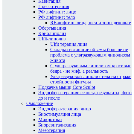
Кавитация
Прессотерапия
РФ лифтинг: лицо
РФ лифтинг: тело
RF-лифтинг лица, шеи и зоны декольте
Обертывания
Криолиполиз
Ulfit-липолиз
Ulfit терапия лица
Складки и лишние объемы больше не
проблема с ультразвуковым липолизом
живота
С ультразвуковым липолизом красивые
бедра - не миф, а реальность
Ультразвуковой липолиз тела на страже
стройности фигуры
Подкачка мышц Core Sculpt
Эндосфера терапия: сеансы, результаты, фото
до и после
Омоложение
Эндосфера-терапия: лицо
Биостимуляция лица
Микротоки
Биоревитализация
Мезотерапия