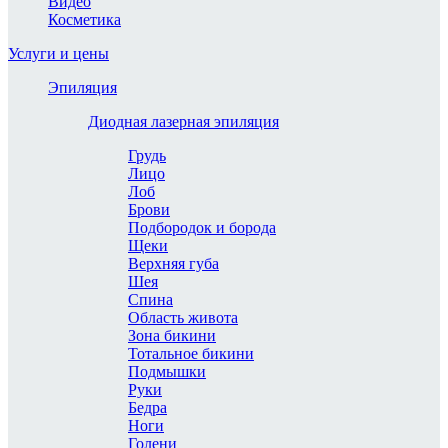
Видео
Косметика
Услуги и цены
Эпиляция
Диодная лазерная эпиляция
Грудь
Лицо
Лоб
Брови
Подбородок и борода
Щеки
Верхняя губа
Шея
Спина
Область живота
Зона бикини
Тотальное бикини
Подмышки
Руки
Бедра
Ноги
Голени