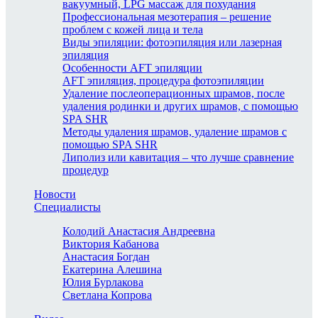
вакуумный, LPG массаж для похудания
Профессиональная мезотерапия – решение
проблем с кожей лица и тела
Виды эпиляции: фотоэпиляция или лазерная
эпиляция
Особенности AFT эпиляции
AFT эпиляция, процедура фотоэпиляции
Удаление послеоперационных шрамов, после
удаления родинки и других шрамов, с помощью
SPA SHR
Методы удаления шрамов, удаление шрамов с
помощью SPA SHR
Липолиз или кавитация – что лучше сравнение
процедур
Новости
Специалисты
Колодий Анастасия Андреевна
Виктория Кабанова
Анастасия Богдан
Екатерина Алешина
Юлия Бурлакова
Светлана Копрова