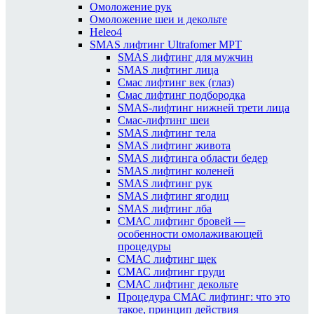
Омоложение рук
Омоложение шеи и декольте
Heleo4
SMAS лифтинг Ultrafomer MPT
SMAS лифтинг для мужчин
SMAS лифтинг лица
Смас лифтинг век (глаз)
Смас лифтинг подбородка
SMAS-лифтинг нижней трети лица
Смас-лифтинг шеи
SMAS лифтинг тела
SMAS лифтинг живота
SMAS лифтинга области бедер
SMAS лифтинг коленей
SMAS лифтинг рук
SMAS лифтинг ягодиц
SMAS лифтинг лба
СМАС лифтинг бровей —
особенности омолаживающей
процедуры
СМАС лифтинг щек
СМАС лифтинг груди
СМАС лифтинг декольте
Процедура СМАС лифтинг: что это
такое, принцип действия