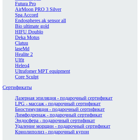
Futura Pro
AirMoon PRO 3 Silver
Spa Accord
Endospheres ak sensor all
Bio ultimate gold
HIFU Doublo
Deka Motus
Clatuu
laseMd
Healite 2
Ulfit
Heleo4
Ultrafomer MPT equipment
Core Sculpt
Сертификаты
Лазерная эпиляция - подарочный сертификат
LPG - массаж - подарочный сертификат
Биостимуляция - подарочный сертификат
Лимфодренаж - подарочный сертификат
Эндосфера - подарочный сертификат
Удаление морщин - подарочный сертификат
Криолиполиз - подарочный купон