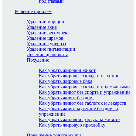
под глазами
Решение проблем
Удаление морщин
Удаление акне
Удаление веснушек
Удаление шрамов
Удаление купероза
Удаление пигментации
Лечение целлюлита
Похудение
Как убрать жировой живот
Как убрать жировые складки на спине
Как убрать жировые бока
Как убрать жировые складки под мышками
Как убрать живот без спорта и упражнений
Как убрать живот без диет
Как убрать живот без таблеток и лекарств
Как убрать живот мужчине без диет и
упражнений
Как убрать жировой фартук на животе
Как убрать жировую прослойку
Повышение тонуса мышц