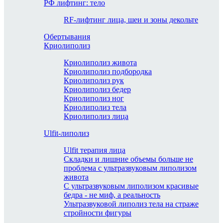
РФ лифтинг: тело
RF-лифтинг лица, шеи и зоны декольте
Обертывания
Криолиполиз
Криолиполиз живота
Криолиполиз подбородка
Криолиполиз рук
Криолиполиз бедер
Криолиполиз ног
Криолиполиз тела
Криолиполиз лица
Ulfit-липолиз
Ulfit терапия лица
Складки и лишние объемы больше не
проблема с ультразвуковым липолизом
живота
С ультразвуковым липолизом красивые
бедра - не миф, а реальность
Ультразвуковой липолиз тела на страже
стройности фигуры