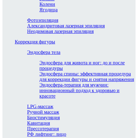
Колени
Ягодица
Фотоэпиляция
Александритовая лазерная эпиляция
Неодимовая лазерная эпиляция
Коррекция фигуры
Эндосфера тела
Эндосфера для живота и ног: до и после
процедуры
Эндосфера спины: эффективная процедура
для коррекции фигуры и снятия напряжения
Эндосфера-терапия для мужчин:
инновационный подход к здоровью и
красоте
LPG-массаж
Ручной массаж
Биостимуляция
Кавитация
Прессотерапия
РФ лифтинг: лицо