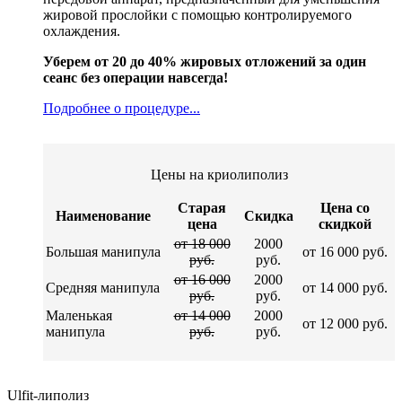
жировой прослойки с помощью контролируемого
охлаждения.
Уберем от 20 до 40% жировых отложений за один
сеанс без операции навсегда!
Подробнее о процедуре...
Цены на криолиполиз
Старая
Цена со
Наименование
Скидка
цена
скидкой
от 18 000
2000
Большая манипула
от 16 000 руб.
руб.
руб.
от 16 000
2000
Средняя манипула
от 14 000 руб.
руб.
руб.
Маленькая
от 14 000
2000
от 12 000 руб.
манипула
руб.
руб.
Ulfit-липолиз