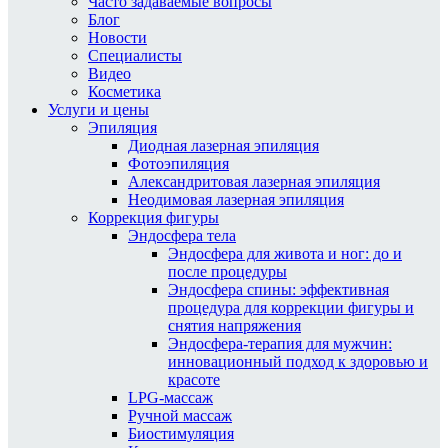
Часто задаваемые вопросы
Блог
Новости
Специалисты
Видео
Косметика
Услуги и цены
Эпиляция
Диодная лазерная эпиляция
Фотоэпиляция
Александритовая лазерная эпиляция
Неодимовая лазерная эпиляция
Коррекция фигуры
Эндосфера тела
Эндосфера для живота и ног: до и
после процедуры
Эндосфера спины: эффективная
процедура для коррекции фигуры и
снятия напряжения
Эндосфера-терапия для мужчин:
инновационный подход к здоровью и
красоте
LPG-массаж
Ручной массаж
Биостимуляция