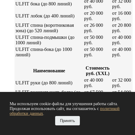
от 40 000
от 32 000
ULFIT бока (до 800 линий)
руб.
руб.
от 20 000
от 16 000
ULFIT лобок (до 400 линий)
руб.
руб.
ULFIT спина (воротниковая
от 26 000
от 20 800
зона) (до 520 линий)
руб.
руб.
ULFIT спина-подмышки (до
от 50 000
от 40 000
1000 линий)
руб.
руб.
ULFIT спина-бока (до 1000
от 50 000
от 40 000
линий)
руб.
руб.
Стоимость
Наименование
руб. (XXL)
от 40 000
от 32 000
ULFIT руки (до 800 линий)
руб.
руб.
ULFIT внешняя часть бедра (до
от 67 500
от 54 000
1350 линий)
руб.
руб.
Мы используем cookie-файлы для улучшения работы сайта.
от 67 500
от 54 000
ULFIT голень (до 1350 линий)
Продолжая использовать сайт, вы соглашаетесь с
политикой
руб.
руб.
обработки данных
.
от 67 500
от 54 000
ULFIT ягодицы (до 1350 линий)
Принять
руб.
руб.
ULFIT внутренняя часть бедра
от 101 500
от 81 200
(до 2030 линий)
руб.
руб.