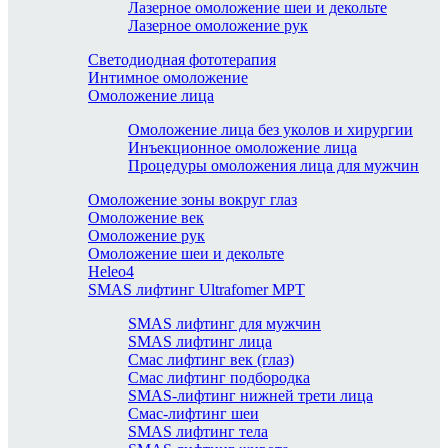
Лазерное омоложение шеи и декольте
Лазерное омоложение рук
Светодиодная фототерапия
Интимное омоложение
Омоложение лица
Омоложение лица без уколов и хирургии
Инъекционное омоложение лица
Процедуры омоложения лица для мужчин
Омоложение зоны вокруг глаз
Омоложение век
Омоложение рук
Омоложение шеи и декольте
Heleo4
SMAS лифтинг Ultrafomer MPT
SMAS лифтинг для мужчин
SMAS лифтинг лица
Смас лифтинг век (глаз)
Смас лифтинг подбородка
SMAS-лифтинг нижней трети лица
Смас-лифтинг шеи
SMAS лифтинг тела