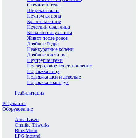
Отечность тела
Широкая талия
Неупругая попа
Брыли на спине
Нечеткий овал лица
Большой силуэт носа
Живот после родов
Дряблые бедра
Неаккуратные колени
Дряблые кисти рук
Неупругие щеки
Послеродовое восстановление
Подтяжка лица
Подтяжка шеи и декольте
Подтяжка кожи рук
Реабилитация
Результаты
Оборудование
Alma Lasers
Omnika Triworks
Blue-Moon
LPG Integral