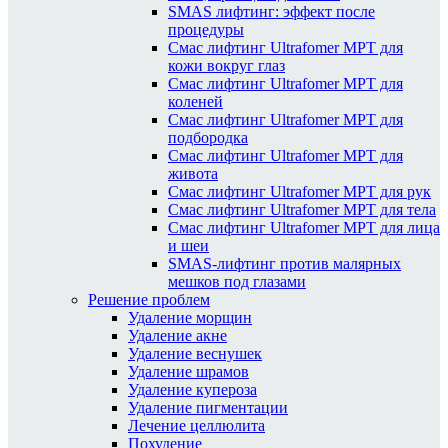
SMAS лифтинг: эффект после
процедуры
Смас лифтинг Ultrafomer MPT для
кожи вокруг глаз
Смас лифтинг Ultrafomer MPT для
коленей
Смас лифтинг Ultrafomer MPT для
подбородка
Смас лифтинг Ultrafomer MPT для
живота
Смас лифтинг Ultrafomer MPT для рук
Смас лифтинг Ultrafomer MPT для тела
Смас лифтинг Ultrafomer MPT для лица
и шеи
SMAS-лифтинг против малярных
мешков под глазами
Решение проблем
Удаление морщин
Удаление акне
Удаление веснушек
Удаление шрамов
Удаление купероза
Удаление пигментации
Лечение целлюлита
Похудение