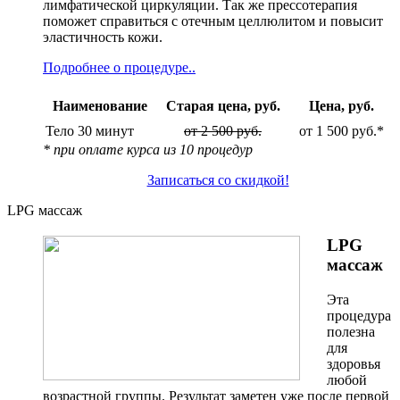
лимфатической циркуляции. Так же прессотерапия
поможет справиться с отечным целлюлитом и повысит
эластичность кожи.
Подробнее о процедуре..
Наименование
Старая цена, руб.
Цена, руб.
Тело 30 минут
от 2 500 руб.
от 1 500 руб.*
* при оплате курса из 10 процедур
Записаться со скидкой!
LPG массаж
LPG
массаж
Эта
процедура
полезна
для
здоровья
любой
возрастной группы. Результат заметен уже после первой