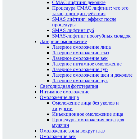
СМАС лифтинг декольте
Процедура СМАС лифтинг: что это
такое, принцип действия
SMAS лифтинг: эффект после
процедуры
SMAS-лифтинг губ
SMAS-лифтинг носогубных складок
Лазерное омоложение
Лазерное омоложение лица
Лазерное омоложение глаз
Лазерное омоложение век
Лазерное интимное омоложение
Лазерное омоложение губ
Лазерное омоложение шеи и декольте
Лазерное омоложение рук
Светодиодная фототерапия
Интимное омоложение
Омоложение лица
Омоложение лица без уколов и
хирургии
Инъекционное омоложение лица
Процедуры омоложения лица для
мужчин
Омоложение зоны вокруг глаз
Омоложение век