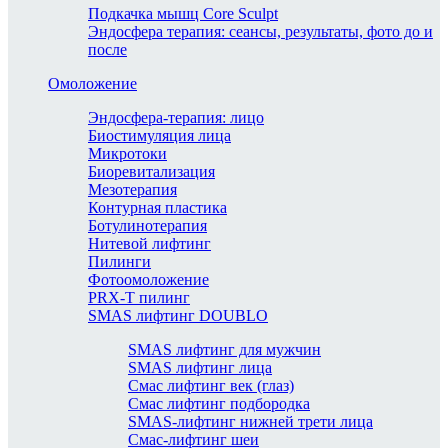
Подкачка мышц Core Sculpt
Эндосфера терапия: сеансы, результаты, фото до и
после
Омоложение
Эндосфера-терапия: лицо
Биостимуляция лица
Микротоки
Биоревитализация
Мезотерапия
Контурная пластика
Ботулинотерапия
Нитевой лифтинг
Пилинги
Фотоомоложение
PRX-T пилинг
SMAS лифтинг DOUBLO
SMAS лифтинг для мужчин
SMAS лифтинг лица
Смас лифтинг век (глаз)
Смас лифтинг подбородка
SMAS-лифтинг нижней трети лица
Смас-лифтинг шеи