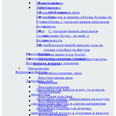
Область живота
Криолиполиз
Зона бикини
Ulfit-липолиз
Тотальное бикини
Ulfit терапия лица
Подмышки
Складки и лишние объемы больше не
Руки
проблема с ультразвуковым липолизом
Бедра
живота
Ноги
С ультразвуковым липолизом
Голени
красивые бедра - не миф, а
Колени
реальность
Ягодица
Ультразвуковой липолиз тела на
страже стройности фигуры
Фотоэпиляция
Подкачка мышц Core Sculpt
Александритовая лазерная эпиляция
Эндосфера терапия: сеансы, результаты,
Неодимовая лазерная эпиляция
фото до и после
Омоложение
Коррекция фигуры
Эндосфера-терапия: лицо
Биостимуляция лица
Эндосфера тела
Микротоки
Биоревитализация
Эндосфера для живота и ног: до и после
Мезотерапия
процедуры
Контурная пластика
Эндосфера спины: эффективная процедура
Ботулинотерапия
для коррекции фигуры и снятия напряжения
Нитевой лифтинг
Эндосфера-терапия для мужчин:
Пилинги
инновационный подход к здоровью и красоте
Фотоомоложение