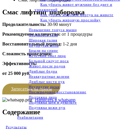
Как убрать живот мужчине без диет и
упражнений
Смас лифтинг подбородка
Как убрать жировой фартук на животе
Как убрать жировую прослойку
Продолжительность:
30-90 минут
Повышение тонуса мышц
Рекомендуемое количество:
от 1 процедуры
Отечность тела
Широкая талия
Восстановительный период:
1-2 дня
Неупругая попа
Брыли на спине
Сложность проведения:
Нечеткий овал лица
Большой силуэт носа
Эффективность:
Живот после родов
Дряблые бедра
от 25 000 руб.
Неаккуратные колени
Дряблые кисти рук
Неупругие щеки
Записаться на прием
Послеродовое восстановление
Подтяжка лица
Написать в whatsapp
Подтяжка шеи и декольте
Подтяжка кожи рук
Содержание
Реабилитация
Результаты