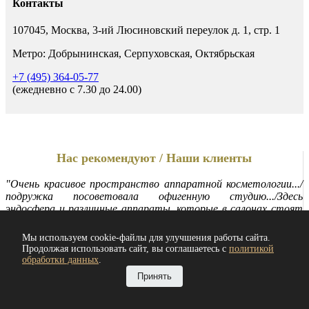
Контакты
107045, Москва, 3-ий Люсиновский переулок д. 1, стр. 1
Метро: Добрынинская, Серпуховская, Октябрьская
+7 (495) 364-05-77
(ежедневно c 7.30 до 24.00)
Нас рекомендуют / Наши клиенты
"Очень красивое пространство аппаратной косметологии.../
подружка посоветовала офигенную студию.../Здесь
эндосфера и различные аппараты, которые в салонах стоят
бешеных денег!
В общем, одобрено мной.."
Мы используем cookie-файлы для улучшения работы сайта.
Продолжая использовать сайт, вы соглашаетесь с
политикой
Лопырева Вика
обработки данных
.
Принять
Читать все отзывы