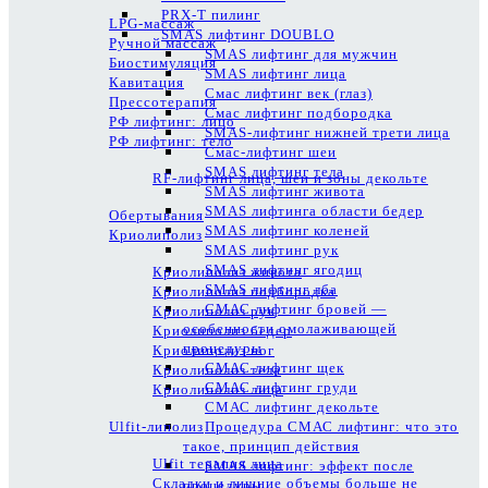
PRX-T пилинг
LPG-массаж
SMAS лифтинг DOUBLO
Ручной массаж
SMAS лифтинг для мужчин
Биостимуляция
SMAS лифтинг лица
Кавитация
Смас лифтинг век (глаз)
Прессотерапия
Смас лифтинг подбородка
РФ лифтинг: лицо
SMAS-лифтинг нижней трети лица
РФ лифтинг: тело
Смас-лифтинг шеи
SMAS лифтинг тела
RF-лифтинг лица, шеи и зоны декольте
SMAS лифтинг живота
SMAS лифтинга области бедер
Обертывания
SMAS лифтинг коленей
Криолиполиз
SMAS лифтинг рук
SMAS лифтинг ягодиц
Криолиполиз живота
SMAS лифтинг лба
Криолиполиз подбородка
СМАС лифтинг бровей —
Криолиполиз рук
особенности омолаживающей
Криолиполиз бедер
процедуры
Криолиполиз ног
СМАС лифтинг щек
Криолиполиз тела
СМАС лифтинг груди
Криолиполиз лица
СМАС лифтинг декольте
Ulfit-липолиз
Процедура СМАС лифтинг: что это
такое, принцип действия
Ulfit терапия лица
SMAS лифтинг: эффект после
Складки и лишние объемы больше не
процедуры