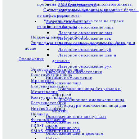
проблема с ультразвуковым липолизом живота
SMAS-лифтинг губ
С ультразвуковым липолизом красивые бедра -
SMAS-лифтинг носогубных
не миф, а реальность
складок
Ультразвуковой липолиз тела на страже
Лазерное омоложение
стройности фигуры
Лазерное омоложение лица
Лазерное омоложение глаз
Подкачка мышц Core Sculpt
Лазерное омоложение век
Эндосфера терапия: сеансы, результаты, фото до и
Лазерное интимное омоложение
после
Лазерное омоложение губ
Лазерное омоложение шеи и
Омоложение
декольте
Лазерное омоложение рук
Эндосфера-терапия: лицо
Светодиодная фототерапия
Биостимуляция лица
Интимное омоложение
Микротоки
Омоложение лица
Биоревитализация
Омоложение лица без уколов и
Мезотерапия
хирургии
Контурная пластика
Инъекционное омоложение лица
Ботулинотерапия
Процедуры омоложения лица для
Нитевой лифтинг
мужчин
Пилинги
Омоложение зоны вокруг глаз
Фотоомоложение
Омоложение век
PRX-T пилинг
Омоложение рук
SMAS лифтинг DOUBLO
Омоложение шеи и декольте
Heleo4