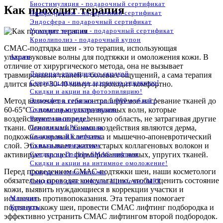
Биостимуляция - подарочный сертификат
Как проходит терапия
Лимфодренаж - подарочный сертификат
Эндосфера - подарочный сертификат
Удаление морщин - подарочный сертификат
Криолиполиз - подарочный купон
СМАС-подтядка шеи - это терапия, использующая
ультразвуковые волны для подтяжки и омоложения кожи. В
Акции
отличие от хирургического метода, она не вызывает
Лазерная эпиляция со скидкой
травмирования тканей и болевых ощущений, а сама терапия
Скидки и акции на лазерную эпиляцию!
длится всего 30-40 минут и проходит комфортно.
Скидки и акции на фотоэпиляцию!
Метод включает в себя контролируемое нагревание тканей до
Эндосфера терапия - от 5 000 рублей !
60-65°C с помощью ультразвуковых волн, которые
Скидки на миостимуляцию
воздействуют на определенную область, не затрагивая другие
Вдвоем выгоднее!
ткани. Основными зонами воздействия являются дерма,
Скидки на LPG массаж
подкожно-жировая клетчатка и мышечно-апоневротический
Скидки на RF лифтинг
слой. Это вызывает сжатие старых коллагеновых волокон и
Скидки на микротоки
активирует процесс формирования новых, упругих тканей.
Скидки на Doublo SMAS-лифтинг
Скидки и акции на интимное омоложение!
Перед проведением СМАС-подтяжки шеи, наши косметологи
Скидка на криолиполиз
обязательно проводят консультацию, чтобы оценить состояние
Скидки на смас лифтинг Ultrafomer MPT
кожи, выявить нуждающиеся в коррекции участки и
исключить противопоказания. Эта терапия помогает
Магазин
подтянуть кожу шеи, провести СМАС лифтинг подбородка и
Контакты
эффективно устранить СМАС лифтингом второй подбородок.