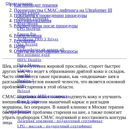
Оборудование
Как проходит терапия
Преимущества СМАС-лифтинга на Ultraformer III
Alma Lasers
Показания к проведению процедуры
Omnika Triworks
Противопоказания
Blue-Moon
Рекомендации после процедуры
LPG Integral
Futura Pro
Реабилитация
AirMoon PRO 3 Silver
Результаты
Spa Accord
Цены
Endospheres ak sensor all
Ответы на популярные вопросы
Bio ultimate gold
HIFU Doublo
Deka Motus
Шея, из-за отсутствия жировой прослойки, стареет быстрее
Clatuu
других зон, что ведет к образованию дряблой кожи и складок.
laseMd
Часто появляются такие признаки, как «индюшачья» шея и
Healite 2
разглаживание углов нижней челюсти, что является основной
Ulfit
проблемой старения в этой области.
Heleo4
Ultrafomer MPT equipment
СМАС-подтяжка может помочь подтянуть кожу и улучшить
Core Sculpt
внешний вид, укрепив мышечный каркас и разгладив
морщины, без операции. В нашей клинике в Москве терапия
Сертификаты
быстро решает проблемы старения на шее, а также помогает
убрать подбородок СМАС подтяжкой и восстановить контуры
Лазерная эпиляция - подарочный сертификат
лица.
LPG - массаж - подарочный сертификат