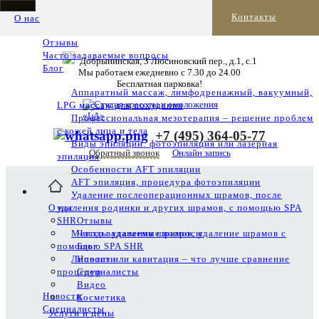
Контакты
О нас
Отзывы
Часто задаваемые вопросы
Добрынинская, 3 Люсиновский пер., д.1, с.1
Блог
Мы работаем ежедневно с 7.30 до 24.00
Бесплатная парковка!
Аппаратный массаж, лимфодренажный, вакуумный,
LPG массаж для похудания
Профессиональная мезотерапия – решение проблем
с кожей лица и тела
+7 (495) 364-05-77
Виды эпиляции: фотоэпиляция или лазерная
Обратный звонок
Онлайн запись
эпиляция
Особенности AFT эпиляции
AFT эпиляция, процедура фотоэпиляции
Удаление послеоперационных шрамов, после
О нас
удаления родинки и других шрамов, с помощью SPA
SHR
Отзывы
Методы удаления шрамов, удаление шрамов с
Часто задаваемые вопросы
помощью SPA SHR
Блог
Липолиз или кавитация – что лучше сравнение
Новости
процедур
Специалисты
Видео
Новости
Косметика
Специалисты
Услуги и цены