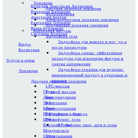
Эпиляция
Колодий Анастасия Андреевна
Диодная лазерная эпиляция
Виктория Кабанова
Фотоэпиляция
Анастасия Богдан
Александритовая лазерная эпиляция
Екатерина Алешина
Неодимовая лазерная эпиляция
Юлия Бурлакова
Коррекция фигуры
Светлана Копрова
Эндосфера тела
Эндосфера для живота и ног: до и
Видео
после процедуры
Косметика
Эндосфера спины: эффективная
процедура для коррекции фигуры и
Услуги и цены
снятия напряжения
Эндосфера-терапия для мужчин:
Эпиляция
инновационный подход к здоровью и
красоте
Диодная лазерная эпиляция
LPG-массаж
Грудь
Ручной массаж
Лицо
Биостимуляция
Лоб
Кавитация
Брови
Прессотерапия
Подбородок и борода
РФ лифтинг: лицо
Щеки
РФ лифтинг: тело
Верхняя губа
RF-лифтинг лица, шеи и зоны
Шея
декольте
Спина
Обертывания