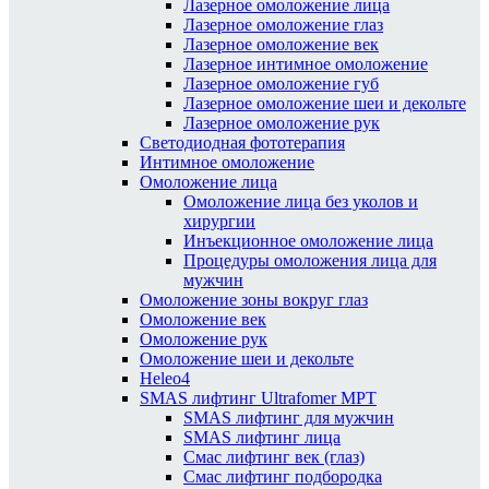
Лазерное омоложение лица
Лазерное омоложение глаз
Лазерное омоложение век
Лазерное интимное омоложение
Лазерное омоложение губ
Лазерное омоложение шеи и декольте
Лазерное омоложение рук
Светодиодная фототерапия
Интимное омоложение
Омоложение лица
Омоложение лица без уколов и
хирургии
Инъекционное омоложение лица
Процедуры омоложения лица для
мужчин
Омоложение зоны вокруг глаз
Омоложение век
Омоложение рук
Омоложение шеи и декольте
Heleo4
SMAS лифтинг Ultrafomer MPT
SMAS лифтинг для мужчин
SMAS лифтинг лица
Смас лифтинг век (глаз)
Смас лифтинг подбородка