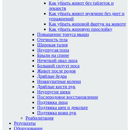
Как убрать живот без таблеток и
лекарств
Как убрать живот мужчине без диет и
упражнений
Как убрать жировой фартук на животе
Как убрать жировую прослойку
Повышение тонуса мышц
Отечность тела
Широкая талия
Неупругая попа
Брыли на спине
Нечеткий овал лица
Большой силуэт носа
Живот после родов
Дряблые бедра
Неаккуратные колени
Дряблые кисти рук
Неупругие щеки
Послеродовое восстановление
Подтяжка лица
Подтяжка шеи и декольте
Подтяжка кожи рук
Реабилитация
Результаты
Оборудование