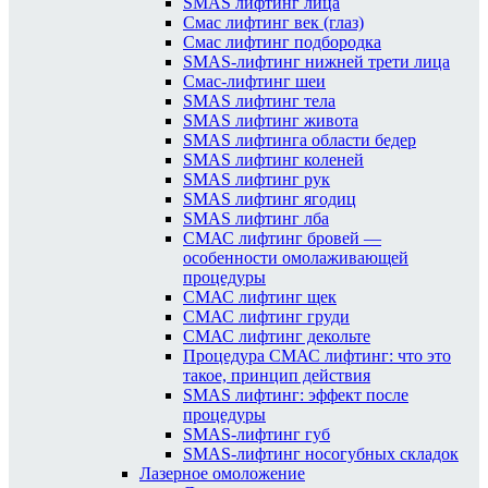
SMAS лифтинг лица
Смас лифтинг век (глаз)
Смас лифтинг подбородка
SMAS-лифтинг нижней трети лица
Смас-лифтинг шеи
SMAS лифтинг тела
SMAS лифтинг живота
SMAS лифтинга области бедер
SMAS лифтинг коленей
SMAS лифтинг рук
SMAS лифтинг ягодиц
SMAS лифтинг лба
СМАС лифтинг бровей —
особенности омолаживающей
процедуры
СМАС лифтинг щек
СМАС лифтинг груди
СМАС лифтинг декольте
Процедура СМАС лифтинг: что это
такое, принцип действия
SMAS лифтинг: эффект после
процедуры
SMAS-лифтинг губ
SMAS-лифтинг носогубных складок
Лазерное омоложение