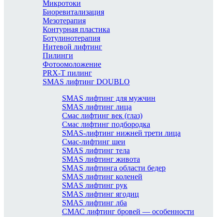
Микротоки
Биоревитализация
Мезотерапия
Контурная пластика
Ботулинотерапия
Нитевой лифтинг
Пилинги
Фотоомоложение
PRX-T пилинг
SMAS лифтинг DOUBLO
SMAS лифтинг для мужчин
SMAS лифтинг лица
Смас лифтинг век (глаз)
Смас лифтинг подбородка
SMAS-лифтинг нижней трети лица
Смас-лифтинг шеи
SMAS лифтинг тела
SMAS лифтинг живота
SMAS лифтинга области бедер
SMAS лифтинг коленей
SMAS лифтинг рук
SMAS лифтинг ягодиц
SMAS лифтинг лба
СМАС лифтинг бровей — особенности