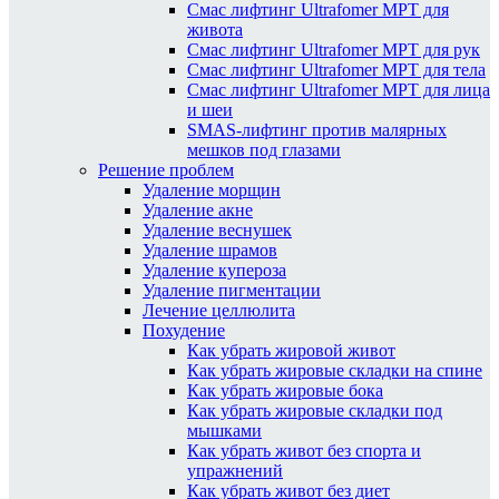
Смас лифтинг Ultrafomer MPT для
живота
Смас лифтинг Ultrafomer MPT для рук
Смас лифтинг Ultrafomer MPT для тела
Смас лифтинг Ultrafomer MPT для лица
и шеи
SMAS-лифтинг против малярных
мешков под глазами
Решение проблем
Удаление морщин
Удаление акне
Удаление веснушек
Удаление шрамов
Удаление купероза
Удаление пигментации
Лечение целлюлита
Похудение
Как убрать жировой живот
Как убрать жировые складки на спине
Как убрать жировые бока
Как убрать жировые складки под
мышками
Как убрать живот без спорта и
упражнений
Как убрать живот без диет