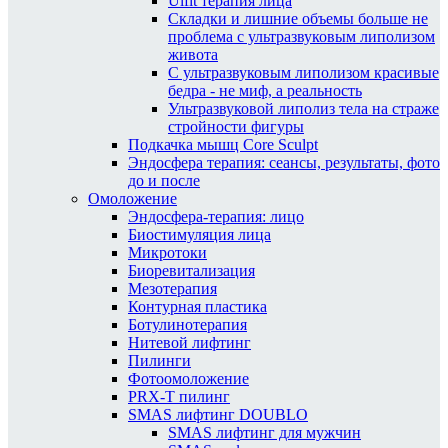
Ulfit терапия лица
Складки и лишние объемы больше не
проблема с ультразвуковым липолизом
живота
С ультразвуковым липолизом красивые
бедра - не миф, а реальность
Ультразвуковой липолиз тела на страже
стройности фигуры
Подкачка мышц Core Sculpt
Эндосфера терапия: сеансы, результаты, фото
до и после
Омоложение
Эндосфера-терапия: лицо
Биостимуляция лица
Микротоки
Биоревитализация
Мезотерапия
Контурная пластика
Ботулинотерапия
Нитевой лифтинг
Пилинги
Фотоомоложение
PRX-T пилинг
SMAS лифтинг DOUBLO
SMAS лифтинг для мужчин