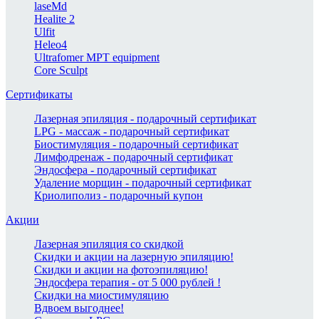
laseMd
Healite 2
Ulfit
Heleo4
Ultrafomer MPT equipment
Core Sculpt
Сертификаты
Лазерная эпиляция - подарочный сертификат
LPG - массаж - подарочный сертификат
Биостимуляция - подарочный сертификат
Лимфодренаж - подарочный сертификат
Эндосфера - подарочный сертификат
Удаление морщин - подарочный сертификат
Криолиполиз - подарочный купон
Акции
Лазерная эпиляция со скидкой
Скидки и акции на лазерную эпиляцию!
Скидки и акции на фотоэпиляцию!
Эндосфера терапия - от 5 000 рублей !
Скидки на миостимуляцию
Вдвоем выгоднее!