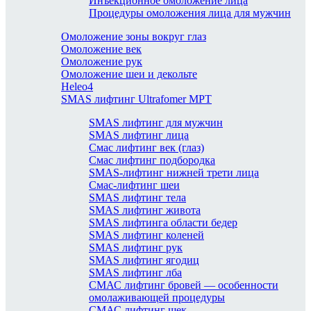
Инъекционное омоложение лица
Процедуры омоложения лица для мужчин
Омоложение зоны вокруг глаз
Омоложение век
Омоложение рук
Омоложение шеи и декольте
Heleo4
SMAS лифтинг Ultrafomer MPT
SMAS лифтинг для мужчин
SMAS лифтинг лица
Смас лифтинг век (глаз)
Смас лифтинг подбородка
SMAS-лифтинг нижней трети лица
Смас-лифтинг шеи
SMAS лифтинг тела
SMAS лифтинг живота
SMAS лифтинга области бедер
SMAS лифтинг коленей
SMAS лифтинг рук
SMAS лифтинг ягодиц
SMAS лифтинг лба
СМАС лифтинг бровей — особенности
омолаживающей процедуры
СМАС лифтинг щек