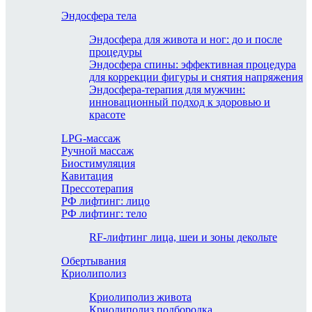
Эндосфера тела
Эндосфера для живота и ног: до и после
процедуры
Эндосфера спины: эффективная процедура
для коррекции фигуры и снятия напряжения
Эндосфера-терапия для мужчин:
инновационный подход к здоровью и
красоте
LPG-массаж
Ручной массаж
Биостимуляция
Кавитация
Прессотерапия
РФ лифтинг: лицо
РФ лифтинг: тело
RF-лифтинг лица, шеи и зоны декольте
Обертывания
Криолиполиз
Криолиполиз живота
Криолиполиз подбородка