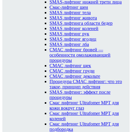
SMAS-лифтинг нижней трети лица
Смас-лифтинг шеи
SMAS лифтинг тела
SMAS лифтинг живота
SMAS лифтинга области бедер
SMAS лифтинг коленей
SMAS лифтинг рук
SMAS лифтинг ягодиц
SMAS лифтинг лба
СМАС лифтинг бровей —
особенности омолаживающей
процедуры
СМАС лифтинг щек
СМАС лифтинг груди
СМАС лифтинг декольте
Процедура СМАС лифтинг: что это
такое, принцип действия
SMAS лифтинг: эффект после
процедуры
Смас лифтинг Ultrafomer MPT для
кожи вокруг глаз
Смас лифтинг Ultrafomer MPT для
коленей
Смас лифтинг Ultrafomer MPT для
подбородка