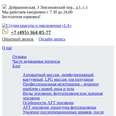
Добрынинская, 3 Люсиновский пер., д.1, с.1
Мы работаем ежедневно с 7.30 до 24.00
Бесплатная парковка!
+7 (495) 364-05-77
Обратный звонок
Онлайн запись
О нас
Отзывы
Часто задаваемые вопросы
Блог
Аппаратный массаж, лимфодренажный,
вакуумный, LPG массаж для похудания
Профессиональная мезотерапия – решение
проблем с кожей лица и тела
Виды эпиляции: фотоэпиляция или лазерная
эпиляция
Особенности AFT эпиляции
AFT эпиляция, процедура фотоэпиляции
Удаление послеоперационных шрамов, после