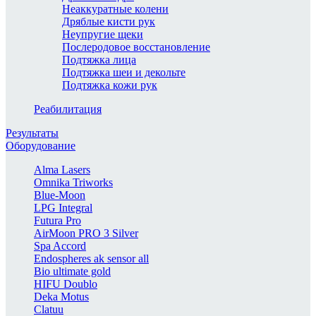
Неаккуратные колени
Дряблые кисти рук
Неупругие щеки
Послеродовое восстановление
Подтяжка лица
Подтяжка шеи и декольте
Подтяжка кожи рук
Реабилитация
Результаты
Оборудование
Alma Lasers
Omnika Triworks
Blue-Moon
LPG Integral
Futura Pro
AirMoon PRO 3 Silver
Spa Accord
Endospheres ak sensor all
Bio ultimate gold
HIFU Doublo
Deka Motus
Clatuu