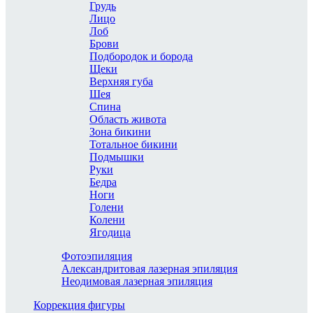
Грудь
Лицо
Лоб
Брови
Подбородок и борода
Щеки
Верхняя губа
Шея
Спина
Область живота
Зона бикини
Тотальное бикини
Подмышки
Руки
Бедра
Ноги
Голени
Колени
Ягодица
Фотоэпиляция
Александритовая лазерная эпиляция
Неодимовая лазерная эпиляция
Коррекция фигуры