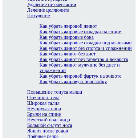
Удаление пигментации
Лечение целлюлита
Похудение
Как убрать жировой живот
Как убрать жировые складки на спине
Как убрать жировые бока
Как убрать жировые складки под мышками
Как убрать живот без спорта и упражнений
Как убрать живот без диет
Как убрать живот без таблеток и лекарств
Как убрать живот мужчине без диет и
упражнений
Как убрать жировой фартук на животе
Как убрать жировую прослойку
Повышение тонуса мышц
Отечность тела
Широкая талия
Неупругая попа
Брыли на спине
Нечеткий овал лица
Большой силуэт носа
Живот после родов
Дряблые бедра