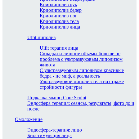
Криолиполиз рук
Криолиполиз бедер
Криолиполиз ног
Криолиполиз тела
Криолиполиз лица
Ulfit-липолиз
Ulfit терапия лица
Складки и лишние объемы больше не
проблема с ультразвуковым липолизом
живота
С ультразвуковым липолизом красивые
бедра - не миф, а реальность
Ультразвуковой липолиз тела на страже
стройности фигуры
Подкачка мышц Core Sculpt
Эндосфера терапия: сеансы, результаты, фото до и
после
Омоложение
Эндосфера-терапия: лицо
Биостимуляция лица