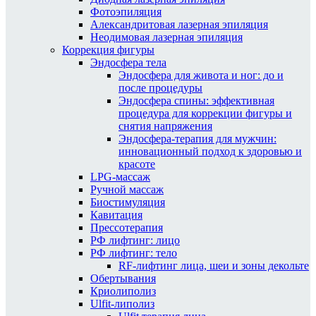
Фотоэпиляция
Александритовая лазерная эпиляция
Неодимовая лазерная эпиляция
Коррекция фигуры
Эндосфера тела
Эндосфера для живота и ног: до и
после процедуры
Эндосфера спины: эффективная
процедура для коррекции фигуры и
снятия напряжения
Эндосфера-терапия для мужчин:
инновационный подход к здоровью и
красоте
LPG-массаж
Ручной массаж
Биостимуляция
Кавитация
Прессотерапия
РФ лифтинг: лицо
РФ лифтинг: тело
RF-лифтинг лица, шеи и зоны декольте
Обертывания
Криолиполиз
Ulfit-липолиз