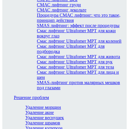
СМАС лифтинг груди
СМАС лифтинг декольте
Процедура СМАС лифтинг: что это такое,
принцип действия
SMAS лифтинг: эффект после процедуры
Смас лифтинг Ultrafomer MPT для кожи
вокруг глаз
Смас лифтинг Ultrafomer MPT для коленей
Смас лифтинг Ultrafomer MPT для
подбородка
Смас лифтинг Ultrafomer MPT для живота
Смас лифтинг Ultrafomer MPT для рук
Смас лифтинг Ultrafomer MPT для тела
Смас лифтинг Ultrafomer MPT для лица и
шеи
SMAS-лифтинг против малярных мешков
под глазами
Решение проблем
Удаление морщин
Удаление акне
Удаление веснушек
Удаление шрамов
Удаление купероза