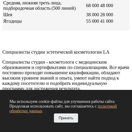
Средняя, нижняя треть лица,
68 000
48 000
подбородочная область (500 линий)
Шея
38 000
28 000
Ягодицы
55 000
41 000
Специалисты студии эстетической косметологии LA
Специалисты студии - косметологи с медицинским
образованием и сертификатами по специализациям. Все врачи
постоянно проходят повышение квалификации, обладают
высоким уровнем знаний и опыта, умеют найти подход к
каждому посетителю и подобрать индивидуальную
программу для достижения результата.
Мы используем cookie-файлы для улучшения работы сайта.
Продолжая использовать сайт, вы соглашаетесь с
политикой
Светлана
обработки данных
.
Копрова
Принять
косметолог-эстетист