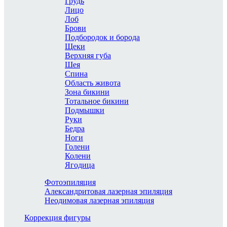
Грудь
Лицо
Лоб
Брови
Подбородок и борода
Щеки
Верхняя губа
Шея
Спина
Область живота
Зона бикини
Тотальное бикини
Подмышки
Руки
Бедра
Ноги
Голени
Колени
Ягодица
Фотоэпиляция
Александритовая лазерная эпиляция
Неодимовая лазерная эпиляция
Коррекция фигуры