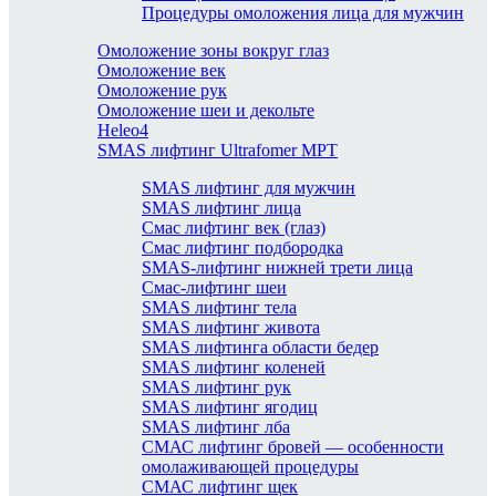
Процедуры омоложения лица для мужчин
Омоложение зоны вокруг глаз
Омоложение век
Омоложение рук
Омоложение шеи и декольте
Heleo4
SMAS лифтинг Ultrafomer MPT
SMAS лифтинг для мужчин
SMAS лифтинг лица
Смас лифтинг век (глаз)
Смас лифтинг подбородка
SMAS-лифтинг нижней трети лица
Смас-лифтинг шеи
SMAS лифтинг тела
SMAS лифтинг живота
SMAS лифтинга области бедер
SMAS лифтинг коленей
SMAS лифтинг рук
SMAS лифтинг ягодиц
SMAS лифтинг лба
СМАС лифтинг бровей — особенности
омолаживающей процедуры
СМАС лифтинг щек