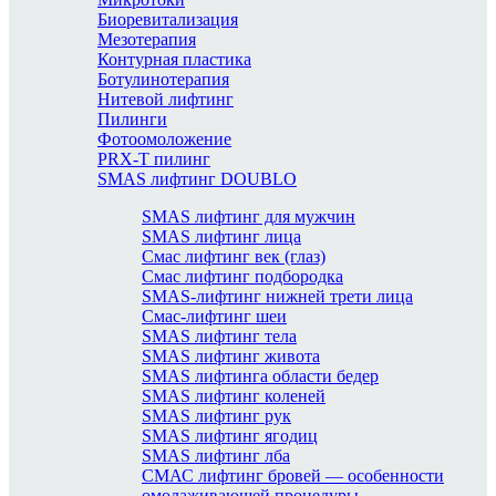
Биоревитализация
Мезотерапия
Контурная пластика
Ботулинотерапия
Нитевой лифтинг
Пилинги
Фотоомоложение
PRX-T пилинг
SMAS лифтинг DOUBLO
SMAS лифтинг для мужчин
SMAS лифтинг лица
Смас лифтинг век (глаз)
Смас лифтинг подбородка
SMAS-лифтинг нижней трети лица
Смас-лифтинг шеи
SMAS лифтинг тела
SMAS лифтинг живота
SMAS лифтинга области бедер
SMAS лифтинг коленей
SMAS лифтинг рук
SMAS лифтинг ягодиц
SMAS лифтинг лба
СМАС лифтинг бровей — особенности
омолаживающей процедуры