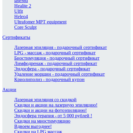
laseMd
Healite 2
Ulfit
Heleo4
Ultrafomer MPT equipment
Core Sculpt
Сертификаты
Лазерная эпиляция - подарочный сертификат
LPG - массаж - подарочный сертификат
Биостимуляция - подарочный сертификат
Лимфодренаж - подарочный сертификат
Эндосфера - подарочный сертификат
Удаление морщин - подарочный сертификат
Криолиполиз - подарочный купон
Акции
Лазерная эпиляция со скидкой
Скидки и акции на лазерную эпиляцию!
Скидки и акции на фотоэпиляцию!
Эндосфера терапия - от 5 000 рублей !
Скидки на миостимуляцию
Вдвоем выгоднее!
Скидки на LPG массаж