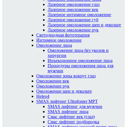
Лазерное омоложение глаз
Лазерное омоложение век
Лазерное интимное омоложение
Лазерное омоложение губ
Лазерное омоложение шеи и декольте
Лазерное омоложение рук
Светодиодная фототерапия
Интимное омоложение
Омоложение лица
Омоложение лица без уколов и
хирургии
Инъекционное омоложение лица
Процедуры омоложения лица для
мужчин
Омоложение зоны вокруг глаз
Омоложение век
Омоложение рук
Омоложение шеи и декольте
Heleo4
SMAS лифтинг Ultrafomer MPT
SMAS лифтинг для мужчин
SMAS лифтинг лица
Смас лифтинг век (глаз)
Смас лифтинг подбородка
SMAS-лифтинг нижней трети лица