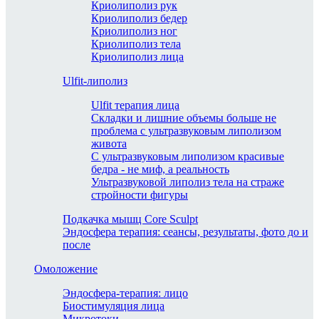
Криолиполиз рук
Криолиполиз бедер
Криолиполиз ног
Криолиполиз тела
Криолиполиз лица
Ulfit-липолиз
Ulfit терапия лица
Складки и лишние объемы больше не
проблема с ультразвуковым липолизом
живота
С ультразвуковым липолизом красивые
бедра - не миф, а реальность
Ультразвуковой липолиз тела на страже
стройности фигуры
Подкачка мышц Core Sculpt
Эндосфера терапия: сеансы, результаты, фото до и
после
Омоложение
Эндосфера-терапия: лицо
Биостимуляция лица
Микротоки