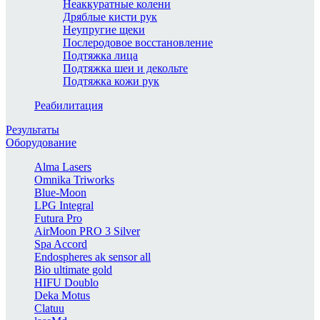
Неаккуратные колени
Дряблые кисти рук
Неупругие щеки
Послеродовое восстановление
Подтяжка лица
Подтяжка шеи и декольте
Подтяжка кожи рук
Реабилитация
Результаты
Оборудование
Alma Lasers
Omnika Triworks
Blue-Moon
LPG Integral
Futura Pro
AirMoon PRO 3 Silver
Spa Accord
Endospheres ak sensor all
Bio ultimate gold
HIFU Doublo
Deka Motus
Clatuu