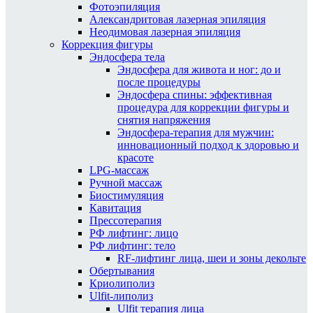
Фотоэпиляция
Александритовая лазерная эпиляция
Неодимовая лазерная эпиляция
Коррекция фигуры
Эндосфера тела
Эндосфера для живота и ног: до и
после процедуры
Эндосфера спины: эффективная
процедура для коррекции фигуры и
снятия напряжения
Эндосфера-терапия для мужчин:
инновационный подход к здоровью и
красоте
LPG-массаж
Ручной массаж
Биостимуляция
Кавитация
Прессотерапия
РФ лифтинг: лицо
РФ лифтинг: тело
RF-лифтинг лица, шеи и зоны декольте
Обертывания
Криолиполиз
Ulfit-липолиз
Ulfit терапия лица