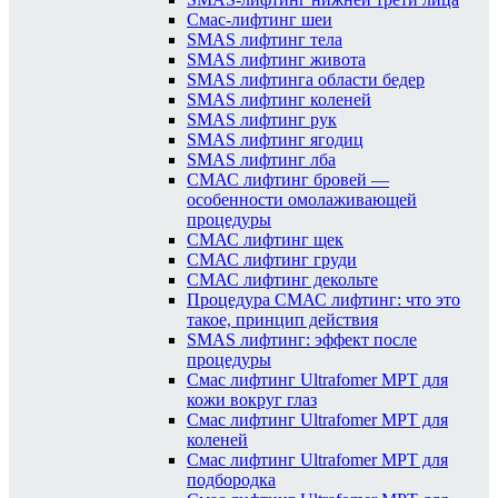
Смас-лифтинг шеи
SMAS лифтинг тела
SMAS лифтинг живота
SMAS лифтинга области бедер
SMAS лифтинг коленей
SMAS лифтинг рук
SMAS лифтинг ягодиц
SMAS лифтинг лба
СМАС лифтинг бровей —
особенности омолаживающей
процедуры
СМАС лифтинг щек
СМАС лифтинг груди
СМАС лифтинг декольте
Процедура СМАС лифтинг: что это
такое, принцип действия
SMAS лифтинг: эффект после
процедуры
Смас лифтинг Ultrafomer MPT для
кожи вокруг глаз
Смас лифтинг Ultrafomer MPT для
коленей
Смас лифтинг Ultrafomer MPT для
подбородка