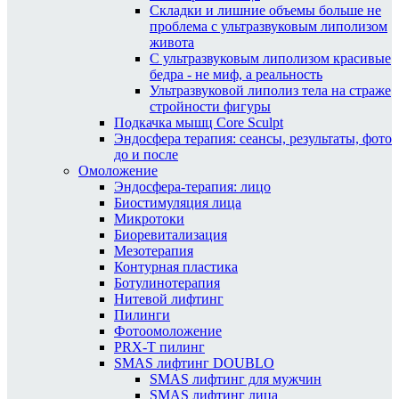
Складки и лишние объемы больше не
проблема с ультразвуковым липолизом
живота
С ультразвуковым липолизом красивые
бедра - не миф, а реальность
Ультразвуковой липолиз тела на страже
стройности фигуры
Подкачка мышц Core Sculpt
Эндосфера терапия: сеансы, результаты, фото
до и после
Омоложение
Эндосфера-терапия: лицо
Биостимуляция лица
Микротоки
Биоревитализация
Мезотерапия
Контурная пластика
Ботулинотерапия
Нитевой лифтинг
Пилинги
Фотоомоложение
PRX-T пилинг
SMAS лифтинг DOUBLO
SMAS лифтинг для мужчин
SMAS лифтинг лица