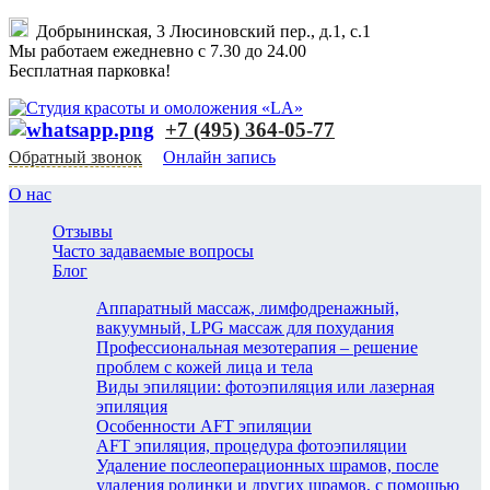
Добрынинская, 3 Люсиновский пер., д.1, с.1
Мы работаем ежедневно с 7.30 до 24.00
Бесплатная парковка!
+7 (495) 364-05-77
Обратный звонок
Онлайн запись
О нас
Отзывы
Часто задаваемые вопросы
Блог
Аппаратный массаж, лимфодренажный,
вакуумный, LPG массаж для похудания
Профессиональная мезотерапия – решение
проблем с кожей лица и тела
Виды эпиляции: фотоэпиляция или лазерная
эпиляция
Особенности AFT эпиляции
AFT эпиляция, процедура фотоэпиляции
Удаление послеоперационных шрамов, после
удаления родинки и других шрамов, с помощью