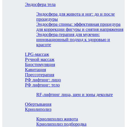
Эндосфера тела
Эндосфера для живота и ног: до и после
процедуры
Эндосфера спины: эффективная процедура
для коррекции фигуры и снятия напряжения
Эндосфера-терапия для мужчин:
инновационный подход к здоровью и
красоте
LPG-массаж
Ручной массаж
Биостимуляция
Кавитация
Прессотерапия
РФ лифтинг: лицо
РФ лифтинг: тело
RF-лифтинг лица, шеи и зоны декольте
Обертывания
Криолиполиз
Криолиполиз живота
Криолиполиз подбородка