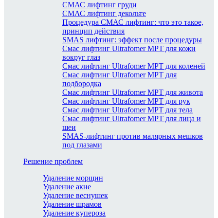
СМАС лифтинг груди
СМАС лифтинг декольте
Процедура СМАС лифтинг: что это такое,
принцип действия
SMAS лифтинг: эффект после процедуры
Смас лифтинг Ultrafomer MPT для кожи
вокруг глаз
Смас лифтинг Ultrafomer MPT для коленей
Смас лифтинг Ultrafomer MPT для
подбородка
Смас лифтинг Ultrafomer MPT для живота
Смас лифтинг Ultrafomer MPT для рук
Смас лифтинг Ultrafomer MPT для тела
Смас лифтинг Ultrafomer MPT для лица и
шеи
SMAS-лифтинг против малярных мешков
под глазами
Решение проблем
Удаление морщин
Удаление акне
Удаление веснушек
Удаление шрамов
Удаление купероза