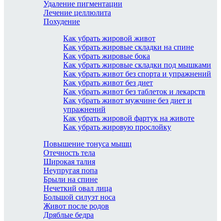
Удаление пигментации
Лечение целлюлита
Похудение
Как убрать жировой живот
Как убрать жировые складки на спине
Как убрать жировые бока
Как убрать жировые складки под мышками
Как убрать живот без спорта и упражнений
Как убрать живот без диет
Как убрать живот без таблеток и лекарств
Как убрать живот мужчине без диет и
упражнений
Как убрать жировой фартук на животе
Как убрать жировую прослойку
Повышение тонуса мышц
Отечность тела
Широкая талия
Неупругая попа
Брыли на спине
Нечеткий овал лица
Большой силуэт носа
Живот после родов
Дряблые бедра