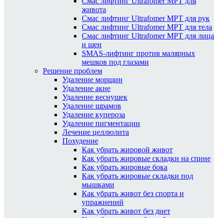
Смас лифтинг Ultrafomer MPT для
живота
Смас лифтинг Ultrafomer MPT для рук
Смас лифтинг Ultrafomer MPT для тела
Смас лифтинг Ultrafomer MPT для лица
и шеи
SMAS-лифтинг против малярных
мешков под глазами
Решение проблем
Удаление морщин
Удаление акне
Удаление веснушек
Удаление шрамов
Удаление купероза
Удаление пигментации
Лечение целлюлита
Похудение
Как убрать жировой живот
Как убрать жировые складки на спине
Как убрать жировые бока
Как убрать жировые складки под
мышками
Как убрать живот без спорта и
упражнений
Как убрать живот без диет