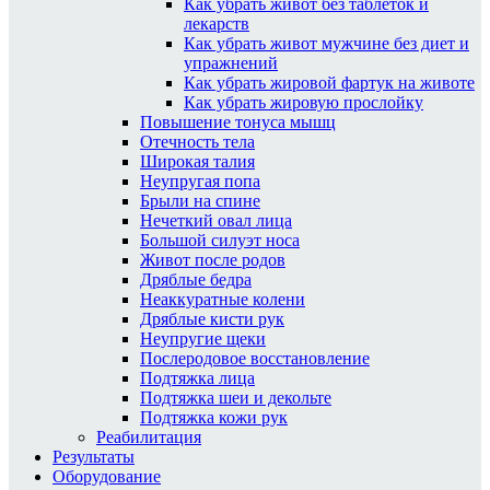
Как убрать живот без таблеток и
лекарств
Как убрать живот мужчине без диет и
упражнений
Как убрать жировой фартук на животе
Как убрать жировую прослойку
Повышение тонуса мышц
Отечность тела
Широкая талия
Неупругая попа
Брыли на спине
Нечеткий овал лица
Большой силуэт носа
Живот после родов
Дряблые бедра
Неаккуратные колени
Дряблые кисти рук
Неупругие щеки
Послеродовое восстановление
Подтяжка лица
Подтяжка шеи и декольте
Подтяжка кожи рук
Реабилитация
Результаты
Оборудование