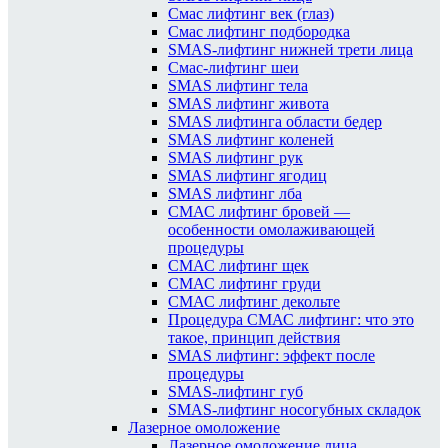
Смас лифтинг век (глаз)
Смас лифтинг подбородка
SMAS-лифтинг нижней трети лица
Смас-лифтинг шеи
SMAS лифтинг тела
SMAS лифтинг живота
SMAS лифтинга области бедер
SMAS лифтинг коленей
SMAS лифтинг рук
SMAS лифтинг ягодиц
SMAS лифтинг лба
СМАС лифтинг бровей —
особенности омолаживающей
процедуры
СМАС лифтинг щек
СМАС лифтинг груди
СМАС лифтинг декольте
Процедура СМАС лифтинг: что это
такое, принцип действия
SMAS лифтинг: эффект после
процедуры
SMAS-лифтинг губ
SMAS-лифтинг носогубных складок
Лазерное омоложение
Лазерное омоложение лица