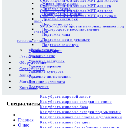
Смас лифтинг Ultrafomer MPT для живота
Живот после родов
Смас лифтинг Ultrafomer MPT для рук
Дряблые бедра
Смас лифтинг Ultrafomer MPT для тела
Неаккуратные колени
Смас лифтинг Ultrafomer MPT для лица и
Дряблые кисти рук
шеи
Неупругие щеки
SMAS-лифтинг против малярных мешков под
Послеродовое восстановление
глазами
Подтяжка лица
Подтяжка шеи и декольте
Решение проблем
Подтяжка кожи рук
Реабилитация
Удаление морщин
Удаление акне
Результаты
Удаление веснушек
Оборудование
Удаление шрамов
Сертификаты
Удаление купероза
Акции
Удаление пигментации
Магазин
Лечение целлюлита
Похудение
Контакты
Как убрать жировой живот
Как убрать жировые складки на спине
Специалисты
Как убрать жировые бока
Как убрать жировые складки под мышками
Как убрать живот без спорта и упражнений
Главная
Как убрать живот без диет
О нас
Как убрать живот без таблеток и лекарств