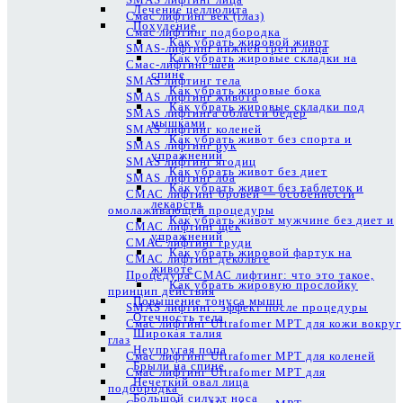
Лечение целлюлита
Смас лифтинг век (глаз)
Похудение
Смас лифтинг подбородка
Как убрать жировой живот
SMAS-лифтинг нижней трети лица
Как убрать жировые складки на
Смас-лифтинг шеи
спине
SMAS лифтинг тела
Как убрать жировые бока
SMAS лифтинг живота
Как убрать жировые складки под
SMAS лифтинга области бедер
мышками
SMAS лифтинг коленей
Как убрать живот без спорта и
SMAS лифтинг рук
упражнений
SMAS лифтинг ягодиц
Как убрать живот без диет
SMAS лифтинг лба
Как убрать живот без таблеток и
СМАС лифтинг бровей — особенности
лекарств
омолаживающей процедуры
Как убрать живот мужчине без диет и
СМАС лифтинг щек
упражнений
СМАС лифтинг груди
Как убрать жировой фартук на
СМАС лифтинг декольте
животе
Процедура СМАС лифтинг: что это такое,
Как убрать жировую прослойку
принцип действия
Повышение тонуса мышц
SMAS лифтинг: эффект после процедуры
Отечность тела
Смас лифтинг Ultrafomer MPT для кожи вокруг
Широкая талия
глаз
Неупругая попа
Смас лифтинг Ultrafomer MPT для коленей
Брыли на спине
Смас лифтинг Ultrafomer MPT для
Нечеткий овал лица
подбородка
Большой силуэт носа