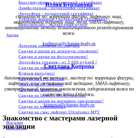
Биостимуляция - подарочный сертификат
Юлия Бурлакова
Лимфодренаж - подарочный сертификат
Эндосфера - подарочный сертификат
специалист по: коррекции фигуры, лифтингу лица,
Удаление морщин - подарочный сертификат
микротоковой терапии лица, тела, SMAS-лифтингу,
Криолиполиз - подарочный купон
инновационному методу безынъекционного ремоделирования
кожи.
Акции
kudinova@change-body.ru
Лазерная эпиляция со скидкой
Скидки и акции на лазерную эпиляцию!
Скидки и акции на фотоэпиляцию!
Эндосфера терапия - от 5 000 рублей !
Светлана Копрова
Скидки на миостимуляцию
Вдвоем выгоднее!
дипломированный косметолог, мастер по: коррекции фигуры,
Скидки на LPG массаж
лифтингу лица, эстетической медицине, SMAS-лифтингу,
Скидки на RF лифтинг
узкопрофильный практик омоложения, оздоровления кожи по
Скидки на микротоки
системе Зейна Обаджи.
Скидки на Doublo SMAS-лифтинг
Скидки и акции на интимное омоложение!
koprova@change-body.ru
Скидка на криолиполиз
Скидки на смас лифтинг Ultrafomer MPT
Знакомство с мастерами лазерной
Магазин
эпиляции
Контакты