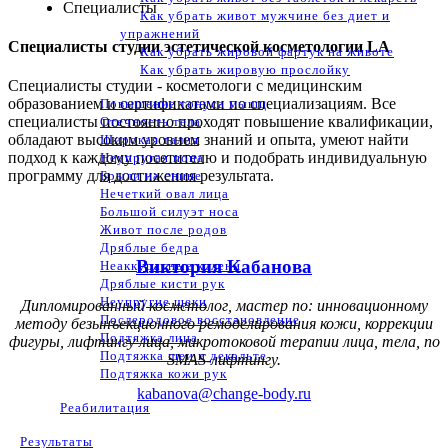
Специалисты
Как убрать живот мужчине без диет и
упражнений
Специалисты студии эстетической косметологии LA
Как убрать жировой фартук на животе
Как убрать жировую прослойку
Специалисты студии - косметологи с медицинским
образованием и сертификатами по специализациям. Все
Повышение тонуса мышц
специалисты постоянно проходят повышение квалификации,
Отечность тела
обладают высоким уровнем знаний и опыта, умеют найти
Широкая талия
подход к каждому посетителю и подобрать индивидуальную
Неупругая попа
программу для достижения результата.
Брыли на спине
Нечеткий овал лица
Большой силуэт носа
Живот после родов
Дряблые бедра
Виктория Кабанова
Неаккуратные колени
Дряблые кисти рук
Неупругие щеки
Дипломированный косметолог, мастер по: инновационному
Послеродовое восстановление
методу безынъекционного ремоделирования кожи, коррекции
Подтяжка лица
фигуры, лифтингу лица, микротоковой терапии лица, тела, по
Подтяжка шеи и декольте
SMAS-лифтингу.
Подтяжка кожи рук
kabanova@change-body.ru
Реабилитация
Результаты