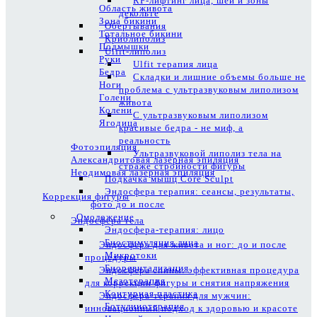
RF-лифтинг лица, шеи и зоны
Область живота
декольте
Зона бикини
Обертывания
Тотальное бикини
Криолиполиз
Подмышки
Ulfit-липолиз
Руки
Ulfit терапия лица
Бедра
Складки и лишние объемы больше не
Ноги
проблема с ультразвуковым липолизом
Голени
живота
Колени
С ультразвуковым липолизом
Ягодица
красивые бедра - не миф, а
реальность
Фотоэпиляция
Ультразвуковой липолиз тела на
Александритовая лазерная эпиляция
страже стройности фигуры
Неодимовая лазерная эпиляция
Подкачка мышц Core Sculpt
Эндосфера терапия: сеансы, результаты,
Коррекция фигуры
фото до и после
Омоложение
Эндосфера тела
Эндосфера-терапия: лицо
Биостимуляция лица
Эндосфера для живота и ног: до и после
Микротоки
процедуры
Биоревитализация
Эндосфера спины: эффективная процедура
Мезотерапия
для коррекции фигуры и снятия напряжения
Контурная пластика
Эндосфера-терапия для мужчин:
Ботулинотерапия
инновационный подход к здоровью и красоте