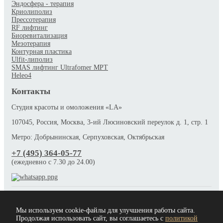
Эндосфера - терапия
Криолиполиз
Прессотерапия
RF лифтинг
Биоревитализация
Мезотерапия
Контурная пластика
Ulfit-липолиз
SMAS лифтинг Ultrafomer MPT
Heleo4
Контакты
Студия красоты и омоложения «LA»
107045, Россия, Москва, 3-ий Люсиновский переулок д. 1, стр. 1
Метро: Добрынинская, Серпуховская, Октябрьская
+7 (495) 364-05-77
(ежедневно c 7.30 до 24.00)
Имеются противопоказания, необходима консультация специалиста.
Обращаем ваше внимание на то, что данный интернет-сайт носит
Мы используем cookie-файлы для улучшения работы сайта.
исключительно информационный характер и ни при каких
Продолжая использовать сайт, вы соглашаетесь с
политикой
условиях не является публичной офертой, определяемой положениями