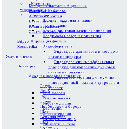
Косметика
Колодий Анастасия Андреевна
Услуги и цены
Виктория Кабанова
Эпиляция
Анастасия Богдан
Диодная лазерная эпиляция
Екатерина Алешина
Фотоэпиляция
Юлия Бурлакова
Александритовая лазерная эпиляция
Светлана Копрова
Неодимовая лазерная эпиляция
Коррекция фигуры
Видео
Эндосфера тела
Косметика
Эндосфера для живота и ног: до и
Услуги и цены
после процедуры
Эндосфера спины: эффективная
Эпиляция
процедура для коррекции фигуры и
снятия напряжения
Диодная лазерная эпиляция
Эндосфера-терапия для мужчин:
инновационный подход к здоровью и
Грудь
красоте
Лицо
LPG-массаж
Лоб
Ручной массаж
Брови
Биостимуляция
Подбородок и борода
Кавитация
Щеки
Прессотерапия
Верхняя губа
РФ лифтинг: лицо
Шея
РФ лифтинг: тело
Спина