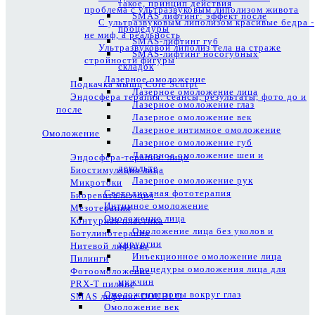
такое, принцип действия
проблема с ультразвуковым липолизом живота
SMAS лифтинг: эффект после
С ультразвуковым липолизом красивые бедра -
процедуры
не миф, а реальность
SMAS-лифтинг губ
Ультразвуковой липолиз тела на страже
SMAS-лифтинг носогубных
стройности фигуры
складок
Лазерное омоложение
Подкачка мышц Core Sculpt
Лазерное омоложение лица
Эндосфера терапия: сеансы, результаты, фото до и
Лазерное омоложение глаз
после
Лазерное омоложение век
Лазерное интимное омоложение
Омоложение
Лазерное омоложение губ
Лазерное омоложение шеи и
Эндосфера-терапия: лицо
декольте
Биостимуляция лица
Лазерное омоложение рук
Микротоки
Светодиодная фототерапия
Биоревитализация
Интимное омоложение
Мезотерапия
Омоложение лица
Контурная пластика
Омоложение лица без уколов и
Ботулинотерапия
хирургии
Нитевой лифтинг
Инъекционное омоложение лица
Пилинги
Процедуры омоложения лица для
Фотоомоложение
мужчин
PRX-T пилинг
Омоложение зоны вокруг глаз
SMAS лифтинг DOUBLO
Омоложение век