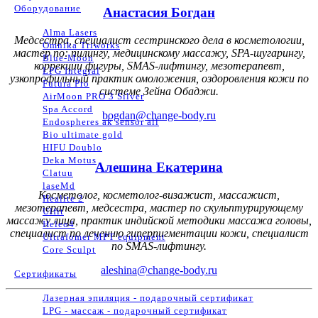
Оборудование
Анастасия Богдан
Alma Lasers
Медсестра, специалист сестринского дела в косметологии,
Omnika Triworks
мастер по: пилингу, медицинскому массажу, SPA-шугарингу,
Blue-Moon
коррекции фигуры, SMAS-лифтингу, мезотерапевт,
LPG Integral
узкопрофильный практик омоложения, оздоровления кожи по
Futura Pro
системе Зейна Обаджи.
AirMoon PRO 3 Silver
Spa Accord
bogdan@change-body.ru
Endospheres ak sensor all
Bio ultimate gold
HIFU Doublo
Deka Motus
Алешина Екатерина
Clatuu
laseMd
Косметолог, косметолог-визажист, массажист,
Healite 2
мезотерапевт, медсестра, мастер по скульптурирующему
Ulfit
массажу лица, практик индийской методики массажа головы,
Heleo4
специалист по лечению гиперпигментации кожи, специалист
Ultrafomer MPT equipment
по SMAS-лифтингу.
Core Sculpt
aleshina@change-body.ru
Сертификаты
Лазерная эпиляция - подарочный сертификат
LPG - массаж - подарочный сертификат