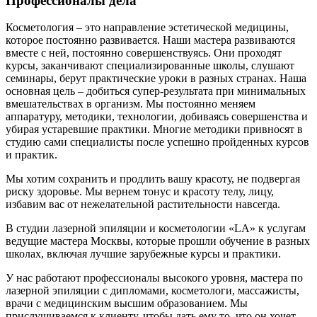
Профессионалы дела
Косметология – это направление эстетической медицины,
которое постоянно развивается. Наши мастера развиваются
вместе с ней, постоянно совершенствуясь. Они проходят
курсы, заканчивают специализированные школы, слушают
семинары, берут практические уроки в разных странах. Наша
основная цель – добиться супер-результата при минимальных
вмешательствах в организм. Мы постоянно меняем
аппаратуру, методики, технологии, добиваясь совершенства и
убирая устаревшие практики. Многие методики привносят в
студию сами специалисты после успешно пройденных курсов
и практик.
Мы хотим сохранить и продлить вашу красоту, не подвергая
риску здоровье. Мы вернем тонус и красоту телу, лицу,
избавим вас от нежелательной растительности навсегда.
В студии лазерной эпиляции и косметологии «LA» к услугам
ведущие мастера Москвы, которые прошли обучение в разных
школах, включая лучшие зарубежные курсы и практики.
У нас работают профессионалы высокого уровня, мастера по
лазерной эпиляции с дипломами, косметологи, массажисты,
врачи с медицинским высшим образованием. Мы
прислушиваемся к клиенту, чтобы дать ему то, что он хочет.