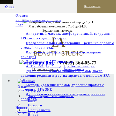
Контакты
О нас
Отзывы
Часто задаваемые вопросы
Добрынинская, 3 Люсиновский пер., д.1, с.1
Блог
Мы работаем ежедневно с 7.30 до 24.00
Бесплатная парковка!
Аппаратный массаж, лимфодренажный, вакуумный,
LPG массаж для похудания
Профессиональная мезотерапия – решение проблем
с кожей лица и тела
Виды эпиляции: фотоэпиляция или лазерная
эпиляция
Особенности AFT эпиляции
+7 (495) 364-05-77
AFT эпиляция, процедура фотоэпиляции
Обратный звонок
Онлайн запись
Удаление послеоперационных шрамов, после
удаления родинки и других шрамов, с помощью SPA
SHR
Методы удаления шрамов, удаление шрамов с
О нас
помощью SPA SHR
Отзывы
Липолиз или кавитация – что лучше сравнение
Часто задаваемые вопросы
процедур
Блог
Новости
Новости
Специалисты
Специалисты
Видео