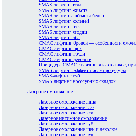
SMAS лифтинг тела
SMAS лифтинг живота
SMAS лифтинга области бедер
SMAS лифтинг коленей
SMAS лифтинг рук
SMAS лифтинг ягодиц
SMAS лифтинг лба
СМАС лифтинг бровей — особенности омол
СМАС лифтинг щек
СМАС лифтинг груди
СМАС лифтинг декольте
Процедура СМАС лифтинг: что это такое, пр
SMAS лифтинг: эффект после процедуры
SMAS-лифтинг губ
SMAS-лифтинг носогубных складок
Лазерное омоложение
Лазерное омоложение лица
Лазерное омоложение глаз
Лазерное омоложение век
Лазерное интимное омоложение
Лазерное омоложение губ
Лазерное омоложение шеи и декольте
Лазерное омоложение рук