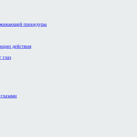
аживающей процедуры
инцип действия
 глаз
глазами