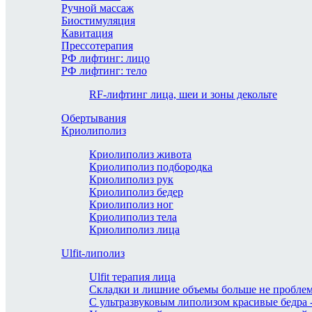
Ручной массаж
Биостимуляция
Кавитация
Прессотерапия
РФ лифтинг: лицо
РФ лифтинг: тело
RF-лифтинг лица, шеи и зоны декольте
Обертывания
Криолиполиз
Криолиполиз живота
Криолиполиз подбородка
Криолиполиз рук
Криолиполиз бедер
Криолиполиз ног
Криолиполиз тела
Криолиполиз лица
Ulfit-липолиз
Ulfit терапия лица
Складки и лишние объемы больше не проблем
С ультразвуковым липолизом красивые бедра -