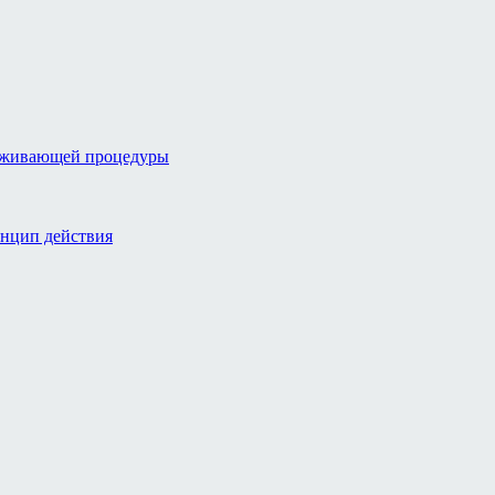
аживающей процедуры
инцип действия