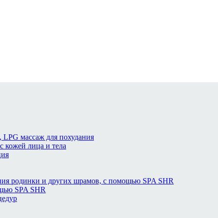
 LPG массаж для похудания
с кожей лица и тела
ция
ния родинки и других шрамов, с помощью SPA SHR
ощью SPA SHR
цедур