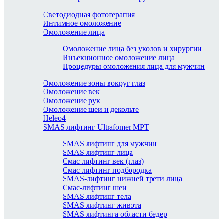
Светодиодная фототерапия
Интимное омоложение
Омоложение лица
Омоложение лица без уколов и хирургии
Инъекционное омоложение лица
Процедуры омоложения лица для мужчин
Омоложение зоны вокруг глаз
Омоложение век
Омоложение рук
Омоложение шеи и декольте
Heleo4
SMAS лифтинг Ultrafomer MPT
SMAS лифтинг для мужчин
SMAS лифтинг лица
Смас лифтинг век (глаз)
Смас лифтинг подбородка
SMAS-лифтинг нижней трети лица
Смас-лифтинг шеи
SMAS лифтинг тела
SMAS лифтинг живота
SMAS лифтинга области бедер