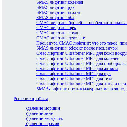
SMAS лифтинг коленей
SMAS лифтинг рук
SMAS лифтинг ягодиц
SMAS лифтинг лба
СМАС лифтинг бровей — особенности омол
СМАС лифтинг щек
СМАС лифтинг груди
СМАС лифтинг декольте
Процедура СМАС лифтинг: что это такое, пр
SMAS лифтинг: эффект после процедуры
Смас лифтинг Ultrafomer MPT для кожи вокруг
Смас лифтинг Ultrafomer MPT для коленей
Смас лифтинг Ultrafomer MPT для подбородка
Смас лифтинг Ultrafomer MPT для живота
Смас лифтинг Ultrafomer MPT для рук
Смас лифтинг Ultrafomer MPT для тела
Смас лифтинг Ultrafomer MPT для лица и шеи
SMAS-лифтинг против малярных мешков под 
Решение проблем
Удаление морщин
Удаление акне
Удаление веснушек
Удаление шрамов