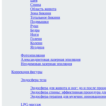
Шея
Спина
Область живота
Зона бикини
Тотальное бикини
Подмышки
Руки
Бедра
Ноги
Голени
Колени
Ягодица
Фотоэпиляция
Александритовая лазерная эпиляция
Неодимовая лазерная эпиляция
Коррекция фигуры
Эндосфера тела
Эндосфера для живота и ног: до и после проц
Эндосфера спины: эффективная процедура дл
Эндосфера-терапия для мужчин: инновационн
LPG-массаж