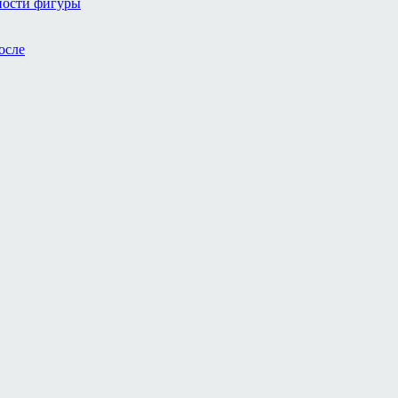
йности фигуры
осле