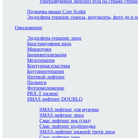
Ультразвуковой липолиз тела на страже стро
Подкачка мышц Core Sculpt
Эндосфера терапия: сеансы, результаты, фото до и п
Омоложение
Эндосфера-терапия: лицо
Биостимуляция лица
Микротоки
Биоревитализация
Мезотерапия
Контурная пластика
Ботулинотерапия
Нитевой лифтинг
Пилинги
Фотоомоложение
PRX-T пилинг
SMAS лифтинг DOUBLO
SMAS лифтинг для мужчин
SMAS лифтинг лица
Смас лифтинг век (глаз)
Смас лифтинг подбородка
SMAS-лифтинг нижней трети лица
Смас-лифтинг шеи