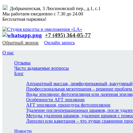
Добрынинская, 3 Люсиновский пер., д.1, с.1
Мы работаем ежедневно с 7.30 до 24.00
Бесплатная парковка!
+7 (495) 364-05-77
Обратный звонок
Онлайн запись
О нас
Отзывы
Часто задаваемые вопросы
Блог
Аппаратный массаж, лимфодренажный, вакуумный,
Профессиональная мезотерапия – решение проблем 
Виды эпиляции: фотоэпиляция или лазерная эпиля
Особенности AFT эпиляции
AFT эпиляция, процедура фотоэпиляции
Удаление послеоперационных шрамов, после удале
Методы удаления шрамов, удаление шрамов с пом
Липолиз или кавитация – что лучше сравнение про
Новости