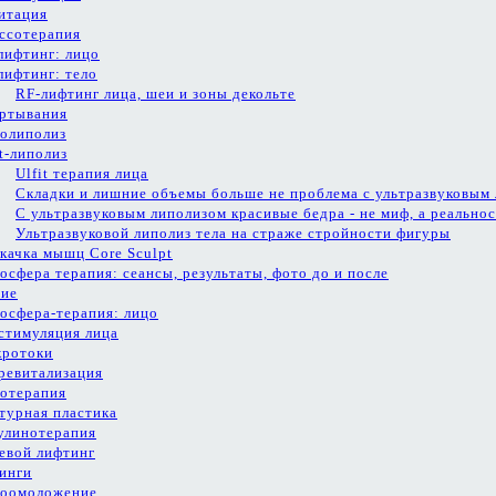
итация
ссотерапия
лифтинг: лицо
лифтинг: тело
RF-лифтинг лица, шеи и зоны декольте
ртывания
олиполиз
it-липолиз
Ulfit терапия лица
Складки и лишние объемы больше не проблема с ультразвуковым
С ультразвуковым липолизом красивые бедра - не миф, а реальнос
Ультразвуковой липолиз тела на страже стройности фигуры
качка мышц Core Sculpt
осфера терапия: сеансы, результаты, фото до и после
ие
осфера-терапия: лицо
стимуляция лица
ротоки
ревитализация
отерапия
турная пластика
улинотерапия
евой лифтинг
инги
оомоложение