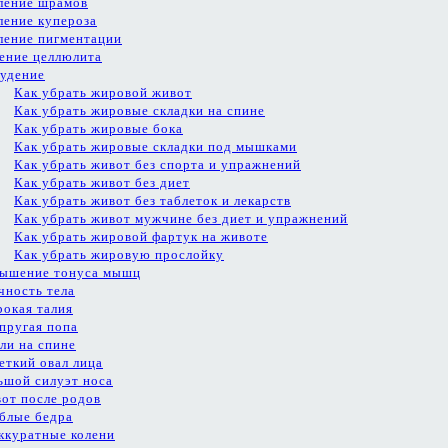
ление шрамов
ление купероза
ление пигментации
ение целлюлита
удение
Как убрать жировой живот
Как убрать жировые складки на спине
Как убрать жировые бока
Как убрать жировые складки под мышками
Как убрать живот без спорта и упражнений
Как убрать живот без диет
Как убрать живот без таблеток и лекарств
Как убрать живот мужчине без диет и упражнений
Как убрать жировой фартук на животе
Как убрать жировую прослойку
ышение тонуса мышц
чность тела
окая талия
пругая попа
ли на спине
еткий овал лица
ьшой силуэт носа
от после родов
блые бедра
ккуратные колени