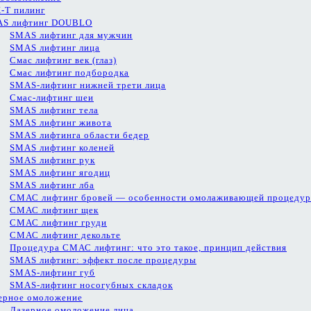
-T пилинг
S лифтинг DOUBLO
SMAS лифтинг для мужчин
SMAS лифтинг лица
Смас лифтинг век (глаз)
Смас лифтинг подбородка
SMAS-лифтинг нижней трети лица
Смас-лифтинг шеи
SMAS лифтинг тела
SMAS лифтинг живота
SMAS лифтинга области бедер
SMAS лифтинг коленей
SMAS лифтинг рук
SMAS лифтинг ягодиц
SMAS лифтинг лба
СМАС лифтинг бровей — особенности омолаживающей процеду
СМАС лифтинг щек
СМАС лифтинг груди
СМАС лифтинг декольте
Процедура СМАС лифтинг: что это такое, принцип действия
SMAS лифтинг: эффект после процедуры
SMAS-лифтинг губ
SMAS-лифтинг носогубных складок
ерное омоложение
Лазерное омоложение лица