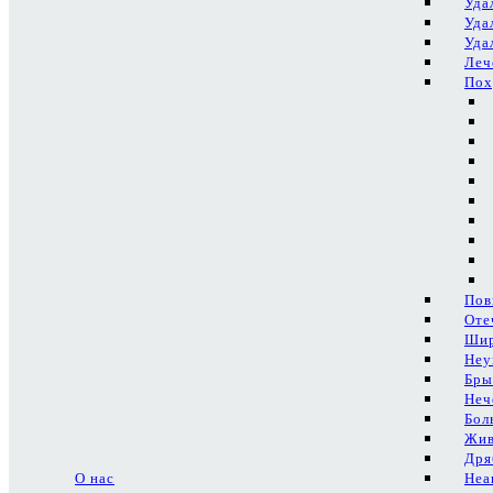
Уда
Уда
Уда
Леч
Пох
Пов
Оте
Шир
Неу
Бры
Неч
Бол
Жив
Дря
О нас
Неа