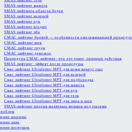
SMAS лифтинг тела
SMAS лифтинг живота
SMAS лифтинга области бедер
SMAS лифтинг коленей
SMAS лифтинг рук
SMAS лифтинг ягодиц
SMAS лифтинг лба
СМАС лифтинг бровей — особенности омолаживающей процеду
СМАС лифтинг щек
СМАС лифтинг груди
СМАС лифтинг декольте
Процедура СМАС лифтинг: что это такое, принцип действия
SMAS лифтинг: эффект после процедуры
Смас лифтинг Ultrafomer MPT для кожи вокруг глаз
Смас лифтинг Ultrafomer MPT для коленей
Смас лифтинг Ultrafomer MPT для подбородка
Смас лифтинг Ultrafomer MPT для живота
Смас лифтинг Ultrafomer MPT для рук
Смас лифтинг Ultrafomer MPT для тела
Смас лифтинг Ultrafomer MPT для лица и шеи
SMAS-лифтинг против малярных мешков под глазами
проблем
ление морщин
ление акне
ление веснушек