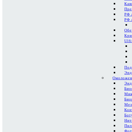
Кав
Пре
РФ 
РФ 
Обе
Кри
Ulf
Под
Энд
Омоложен
Энд
Био
Мик
Био
Мез
Кон
Бот
Нит
Пил
Фот