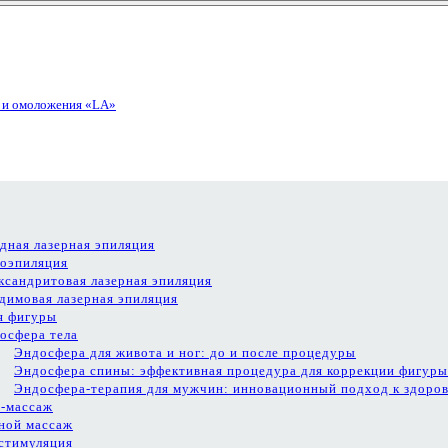
дная лазерная эпиляция
оэпиляция
ксандритовая лазерная эпиляция
димовая лазерная эпиляция
я фигуры
осфера тела
Эндосфера для живота и ног: до и после процедуры
Эндосфера спины: эффективная процедура для коррекции фигуры
Эндосфера-терапия для мужчин: инновационный подход к здоров
-массаж
ной массаж
стимуляция