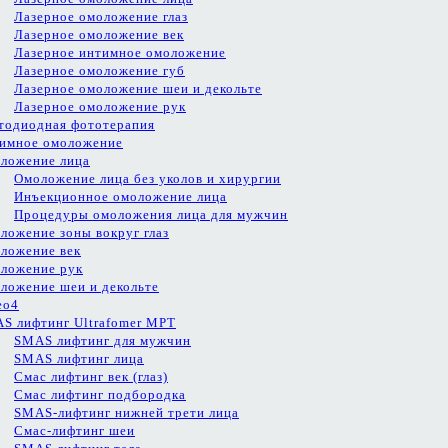
Лазерное омоложение глаз
Лазерное омоложение век
Лазерное интимное омоложение
Лазерное омоложение губ
Лазерное омоложение шеи и декольте
Лазерное омоложение рук
тодиодная фототерапия
имное омоложение
ложение лица
Омоложение лица без уколов и хирургии
Инъекционное омоложение лица
Процедуры омоложения лица для мужчин
ложение зоны вокруг глаз
ложение век
ложение рук
ложение шеи и декольте
eo4
S лифтинг Ultrafomer MPT
SMAS лифтинг для мужчин
SMAS лифтинг лица
Смас лифтинг век (глаз)
Смас лифтинг подбородка
SMAS-лифтинг нижней трети лица
Смас-лифтинг шеи