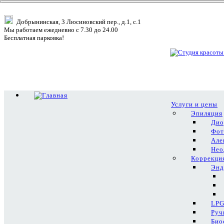
Добрынинская, 3 Люсиновский пер., д.1, с.1
Мы работаем ежедневно с 7.30 до 24.00
Бесплатная парковка!
Услуги и цены
Эпиляция
Дио
Фот
Але
Нео
Коррекци
Энд
LPG
Руч
Био