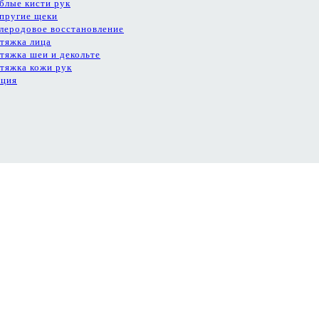
блые кисти рук
пругие щеки
леродовое восстановление
тяжка лица
тяжка шеи и декольте
тяжка кожи рук
ация