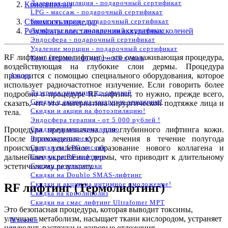
Лазерная эпиляция - подарочный сертификат
Криолиполиз
LPG - массаж - подарочный сертификат
Биостимуляция - подарочный сертификат
Стоимость процедур
Лимфодренаж - подарочный сертификат
Результаты восстановления аккуратных коленей
Эндосфера - подарочный сертификат
Удаление морщин - подарочный сертификат
RF лифтинг (термолифтинг) - это омолаживающая процедура,
Криолиполиз - подарочный купон
воздействующая на глубокие слои дермы. Процедура
Акции
проводится с помощью специального оборудования, которое
использует радиочастотное излучение. Если говорить более
Лазерная эпиляция со скидкой
подробно о процедуре RF-лифтинг, то нужно, прежде всего,
Скидки и акции на лазерную эпиляцию!
сказать, что это альтернатива хирургической подтяжке лица и
Скидки и акции на фотоэпиляцию!
тела.
Эндосфера терапия - от 5 000 рублей !
Скидки на миостимуляцию
Процедура предназначена для глубинного лифтинга кожи.
Вдвоем выгоднее!
После прохождения курса лечения в течение полугода
Скидки на LPG массаж
происходит усиленное образование нового коллагена и
Скидки на RF лифтинг
дальнейшее укрепление дермы, что приводит к длительному
Скидки на микротоки
эстетическому результату.
Скидки на Doublo SMAS-лифтинг
Скидки и акции на интимное омоложение!
RF лифтинг (Термолифтинг)
Скидка на криолиполиз
Скидки на смас лифтинг Ultrafomer MPT
Это безопасная процедура, которая выводит токсины,
улучшает метаболизм, насыщает ткани кислородом, устраняет
Магазин
целлюлит, растяжки и жировые отложения.