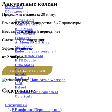
Аккуратные колени
Результаты
Оборудование
Продолжительность:
20 минут
Alma Lasers
Рекомендуемое количество:
5 - 7 процедуры
Omnika Triworks
Blue-Moon
Восстановительный период:
нет
LPG Integral
Futura Pro
Сложность проведения:
AirMoon PRO 3 Silver
Spa Accord
Эффективность:
Endospheres ak sensor all
Bio ultimate gold
от 2 900 руб.
HIFU Doublo
Deka Motus
Clatuu
Записаться на прием
laseMd
Healite 2
Написать в whatsapp
Ulfit
Heleo4
Содержание
Ultrafomer MPT equipment
Core Sculpt
Сертификаты
RF лифтинг (Термолифтинг)