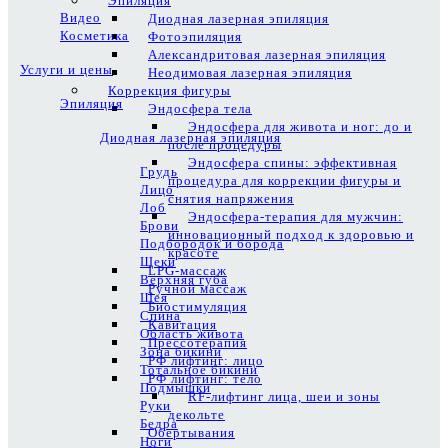
Эпиляция
Видео
Диодная лазерная эпиляция
Косметика
Фотоэпиляция
Александритовая лазерная эпиляция
Услуги и цены
Неодимовая лазерная эпиляция
Коррекция фигуры
Эпиляция
Эндосфера тела
Эндосфера для живота и ног: до и
Диодная лазерная эпиляция
после процедуры
Эндосфера спины: эффективная
Грудь
процедура для коррекции фигуры и
Лицо
снятия напряжения
Лоб
Эндосфера-терапия для мужчин:
Брови
инновационный подход к здоровью и
Подбородок и борода
красоте
Щеки
LPG-массаж
Верхняя губа
Ручной массаж
Шея
Биостимуляция
Спина
Кавитация
Область живота
Прессотерапия
Зона бикини
РФ лифтинг: лицо
Тотальное бикини
РФ лифтинг: тело
Подмышки
RF-лифтинг лица, шеи и зоны
Руки
декольте
Бедра
Обертывания
Ноги