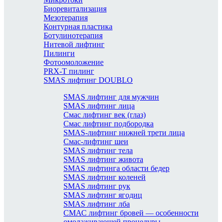
Биоревитализация
Мезотерапия
Контурная пластика
Ботулинотерапия
Нитевой лифтинг
Пилинги
Фотоомоложение
PRX-T пилинг
SMAS лифтинг DOUBLO
SMAS лифтинг для мужчин
SMAS лифтинг лица
Смас лифтинг век (глаз)
Смас лифтинг подбородка
SMAS-лифтинг нижней трети лица
Смас-лифтинг шеи
SMAS лифтинг тела
SMAS лифтинг живота
SMAS лифтинга области бедер
SMAS лифтинг коленей
SMAS лифтинг рук
SMAS лифтинг ягодиц
SMAS лифтинг лба
СМАС лифтинг бровей — особенности
омолаживающей процедуры