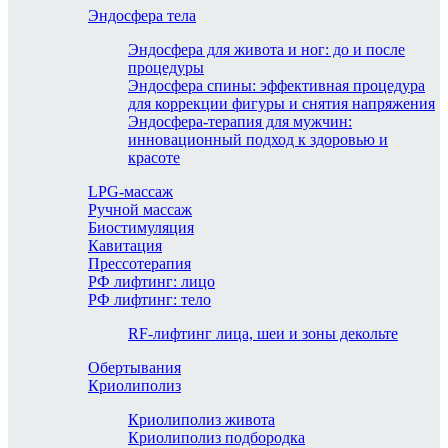
Эндосфера тела
Эндосфера для живота и ног: до и после
процедуры
Эндосфера спины: эффективная процедура
для коррекции фигуры и снятия напряжения
Эндосфера-терапия для мужчин:
инновационный подход к здоровью и
красоте
LPG-массаж
Ручной массаж
Биостимуляция
Кавитация
Прессотерапия
РФ лифтинг: лицо
РФ лифтинг: тело
RF-лифтинг лица, шеи и зоны декольте
Обертывания
Криолиполиз
Криолиполиз живота
Криолиполиз подбородка