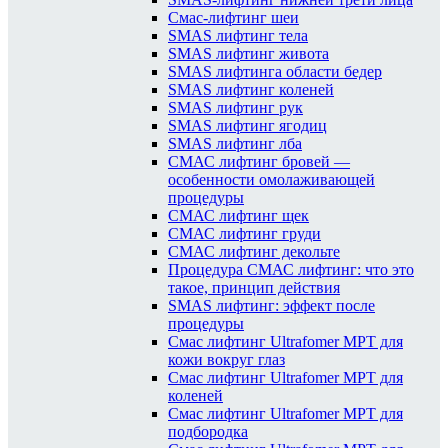
Смас-лифтинг шеи
SMAS лифтинг тела
SMAS лифтинг живота
SMAS лифтинга области бедер
SMAS лифтинг коленей
SMAS лифтинг рук
SMAS лифтинг ягодиц
SMAS лифтинг лба
СМАС лифтинг бровей —
особенности омолаживающей
процедуры
СМАС лифтинг щек
СМАС лифтинг груди
СМАС лифтинг декольте
Процедура СМАС лифтинг: что это
такое, принцип действия
SMAS лифтинг: эффект после
процедуры
Смас лифтинг Ultrafomer MPT для
кожи вокруг глаз
Смас лифтинг Ultrafomer MPT для
коленей
Смас лифтинг Ultrafomer MPT для
подбородка