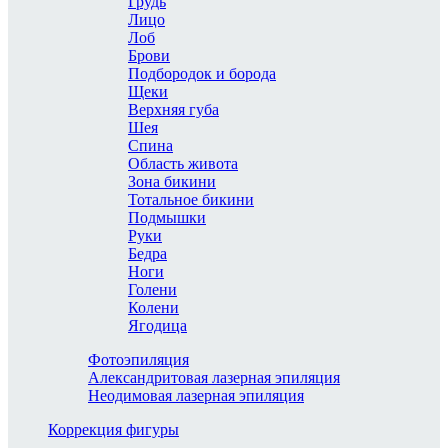
Грудь
Лицо
Лоб
Брови
Подбородок и борода
Щеки
Верхняя губа
Шея
Спина
Область живота
Зона бикини
Тотальное бикини
Подмышки
Руки
Бедра
Ноги
Голени
Колени
Ягодица
Фотоэпиляция
Александритовая лазерная эпиляция
Неодимовая лазерная эпиляция
Коррекция фигуры