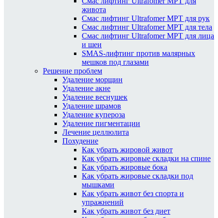
Смас лифтинг Ultrafomer MPT для
живота
Смас лифтинг Ultrafomer MPT для рук
Смас лифтинг Ultrafomer MPT для тела
Смас лифтинг Ultrafomer MPT для лица
и шеи
SMAS-лифтинг против малярных
мешков под глазами
Решение проблем
Удаление морщин
Удаление акне
Удаление веснушек
Удаление шрамов
Удаление купероза
Удаление пигментации
Лечение целлюлита
Похудение
Как убрать жировой живот
Как убрать жировые складки на спине
Как убрать жировые бока
Как убрать жировые складки под
мышками
Как убрать живот без спорта и
упражнений
Как убрать живот без диет