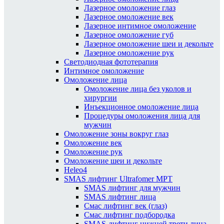
Лазерное омоложение глаз
Лазерное омоложение век
Лазерное интимное омоложение
Лазерное омоложение губ
Лазерное омоложение шеи и декольте
Лазерное омоложение рук
Светодиодная фототерапия
Интимное омоложение
Омоложение лица
Омоложение лица без уколов и
хирургии
Инъекционное омоложение лица
Процедуры омоложения лица для
мужчин
Омоложение зоны вокруг глаз
Омоложение век
Омоложение рук
Омоложение шеи и декольте
Heleo4
SMAS лифтинг Ultrafomer MPT
SMAS лифтинг для мужчин
SMAS лифтинг лица
Смас лифтинг век (глаз)
Смас лифтинг подбородка
SMAS-лифтинг нижней трети лица