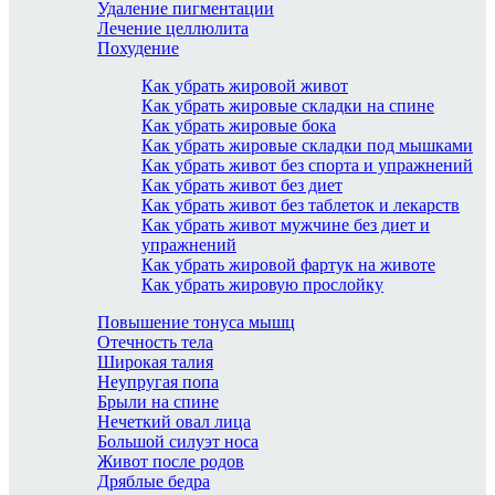
Удаление пигментации
Лечение целлюлита
Похудение
Как убрать жировой живот
Как убрать жировые складки на спине
Как убрать жировые бока
Как убрать жировые складки под мышками
Как убрать живот без спорта и упражнений
Как убрать живот без диет
Как убрать живот без таблеток и лекарств
Как убрать живот мужчине без диет и
упражнений
Как убрать жировой фартук на животе
Как убрать жировую прослойку
Повышение тонуса мышц
Отечность тела
Широкая талия
Неупругая попа
Брыли на спине
Нечеткий овал лица
Большой силуэт носа
Живот после родов
Дряблые бедра