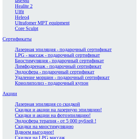
laseMd
Healite 2
Ulfit
Heleo4
Ultrafomer MPT equipment
Core Sculpt
Сертификаты
Лазерная эпиляция - подарочный сертификат
LPG - массаж - подарочный сертификат
Биостимуляция - подарочный сертификат
Лимфодренаж - подарочный сертификат
Эндосфера - подарочный сертификат
Удаление морщин - подарочный сертификат
Криолиполиз - подарочный купон
Акции
Лазерная эпиляция со скидкой
Скидки и акции на лазерную эпиляцию!
Скидки и акции на фотоэпиляцию!
Эндосфера терапия - от 5 000 рублей !
Скидки на миостимуляцию
Вдвоем выгоднее!
Скидки на LPG массаж