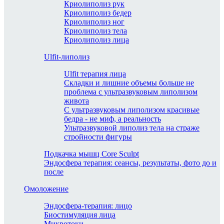
Криолиполиз рук
Криолиполиз бедер
Криолиполиз ног
Криолиполиз тела
Криолиполиз лица
Ulfit-липолиз
Ulfit терапия лица
Складки и лишние объемы больше не
проблема с ультразвуковым липолизом
живота
С ультразвуковым липолизом красивые
бедра - не миф, а реальность
Ультразвуковой липолиз тела на страже
стройности фигуры
Подкачка мышц Core Sculpt
Эндосфера терапия: сеансы, результаты, фото до и
после
Омоложение
Эндосфера-терапия: лицо
Биостимуляция лица
Микротоки