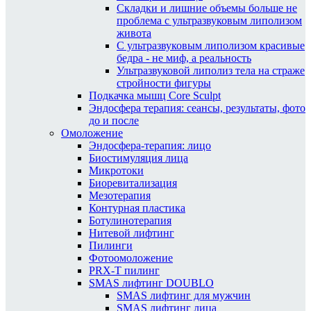
Складки и лишние объемы больше не
проблема с ультразвуковым липолизом
живота
С ультразвуковым липолизом красивые
бедра - не миф, а реальность
Ультразвуковой липолиз тела на страже
стройности фигуры
Подкачка мышц Core Sculpt
Эндосфера терапия: сеансы, результаты, фото
до и после
Омоложение
Эндосфера-терапия: лицо
Биостимуляция лица
Микротоки
Биоревитализация
Мезотерапия
Контурная пластика
Ботулинотерапия
Нитевой лифтинг
Пилинги
Фотоомоложение
PRX-T пилинг
SMAS лифтинг DOUBLO
SMAS лифтинг для мужчин
SMAS лифтинг лица