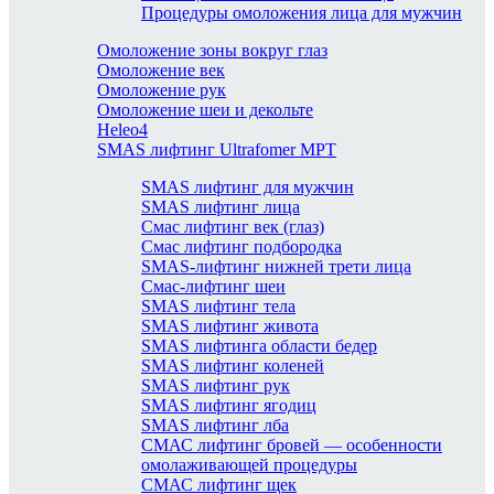
Процедуры омоложения лица для мужчин
Омоложение зоны вокруг глаз
Омоложение век
Омоложение рук
Омоложение шеи и декольте
Heleo4
SMAS лифтинг Ultrafomer MPT
SMAS лифтинг для мужчин
SMAS лифтинг лица
Смас лифтинг век (глаз)
Смас лифтинг подбородка
SMAS-лифтинг нижней трети лица
Смас-лифтинг шеи
SMAS лифтинг тела
SMAS лифтинг живота
SMAS лифтинга области бедер
SMAS лифтинг коленей
SMAS лифтинг рук
SMAS лифтинг ягодиц
SMAS лифтинг лба
СМАС лифтинг бровей — особенности
омолаживающей процедуры
СМАС лифтинг щек