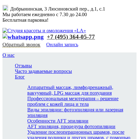
Добрынинская, 3 Люсиновский пер., д.1, с.1
Мы работаем ежедневно с 7.30 до 24.00
Бесплатная парковка!
+7 (495) 364-05-77
Обратный звонок
Онлайн запись
О нас
Отзывы
Часто задаваемые вопросы
Блог
Аппаратный массаж, лимфодренажный,
вакуумный, LPG массаж для похудания
Профессиональная мезотерапия – решение
проблем с кожей лица и тела
Виды эпиляции: фотоэпиляция или лазерная
эпиляция
Особенности AFT эпиляции
AFT эпиляция, процедура фотоэпиляции
Удаление послеоперационных шрамов, после
удаления родинки и других шрамов, с помощью