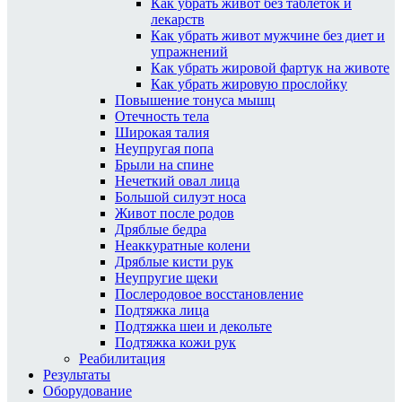
Как убрать живот без таблеток и
лекарств
Как убрать живот мужчине без диет и
упражнений
Как убрать жировой фартук на животе
Как убрать жировую прослойку
Повышение тонуса мышц
Отечность тела
Широкая талия
Неупругая попа
Брыли на спине
Нечеткий овал лица
Большой силуэт носа
Живот после родов
Дряблые бедра
Неаккуратные колени
Дряблые кисти рук
Неупругие щеки
Послеродовое восстановление
Подтяжка лица
Подтяжка шеи и декольте
Подтяжка кожи рук
Реабилитация
Результаты
Оборудование