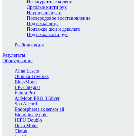
Неаккуратные колени
Дряблые кисти рук
Неупругие щеки
Послеродовое восстановление
Подтяжка лица
Подтяжка шеи и декольте
Подтяжка кожи рук
Реабилитация
Результаты
Оборудование
Alma Lasers
Omnika Triworks
Blue-Moon
LPG Integral
Futura Pro
AirMoon PRO 3 Silver
Spa Accord
Endospheres ak sensor all
Bio ultimate gold
HIFU Doublo
Deka Motus
Clatuu