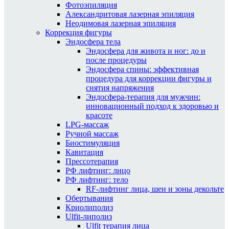
Фотоэпиляция
Александритовая лазерная эпиляция
Неодимовая лазерная эпиляция
Коррекция фигуры
Эндосфера тела
Эндосфера для живота и ног: до и
после процедуры
Эндосфера спины: эффективная
процедура для коррекции фигуры и
снятия напряжения
Эндосфера-терапия для мужчин:
инновационный подход к здоровью и
красоте
LPG-массаж
Ручной массаж
Биостимуляция
Кавитация
Прессотерапия
РФ лифтинг: лицо
РФ лифтинг: тело
RF-лифтинг лица, шеи и зоны декольте
Обертывания
Криолиполиз
Ulfit-липолиз
Ulfit терапия лица