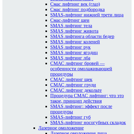
Смас лифтинг век (глаз)
Смас лифтинг подбородка
SMAS-лифтинг нижней трети лица
Смас-лифтинг шеи
SMAS лифтинг тела
SMAS лифтинг живота
SMAS лифтинга области бедер
SMAS лифтинг коленей
SMAS лифтинг рук
SMAS лифтинг ягодиц
SMAS лифтинг лба
СМАС лифтинг бровей —
особенности омолаживающей
процедуры
СМАС лифтинг щек
СМАС лифтинг груди
СМАС лифтинг декольте
Процедура СМАС лифтинг: что это
такое, принцип действия
SMAS лифтинг: эффект после
процедуры
SMAS-лифтинг губ
SMAS-лифтинг носогубных складок
Лазерное омоложение
Лазерное омоложение лица