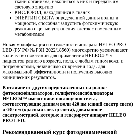
ткани организма, накопиться в них и передать им
световую энергию
КИСЛОРОД, находящийся в тканях
ЭНЕРГИЯ СВЕТА определенной длины волны и
мощности, способная запустить фотохимическую
реакцию с целью устранения клеток с измененным
метаболизмом
Новая модификация и возможности аппарата HELEO PRO
LED (РУ РФ № РЗН 2022/18560) многократно увеличивают
количество показаний для применения HELEO4™ у
пациентов разного возраста, пола, с любым типом кожи и
потребностями, независимо от времени года, для
максимальной эффективности и получения высоких
клинических результатов.
В отличие от других представленных на рынке
фотосенсибилизаторов, гелифотосенсибилизаторы
HELEO4™ имеют пики поглощения света,
соответствующие длинам волн 420 нм (синий спектр света)
и 630 нм (красный спектр света), доказанные
спектрометрией, которые и генерирует аппарат HELEO
PRO LED.
Рекомендованный курс фотодинамической