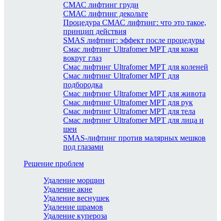
СМАС лифтинг груди
СМАС лифтинг декольте
Процедура СМАС лифтинг: что это такое,
принцип действия
SMAS лифтинг: эффект после процедуры
Смас лифтинг Ultrafomer MPT для кожи
вокруг глаз
Смас лифтинг Ultrafomer MPT для коленей
Смас лифтинг Ultrafomer MPT для
подбородка
Смас лифтинг Ultrafomer MPT для живота
Смас лифтинг Ultrafomer MPT для рук
Смас лифтинг Ultrafomer MPT для тела
Смас лифтинг Ultrafomer MPT для лица и
шеи
SMAS-лифтинг против малярных мешков
под глазами
Решение проблем
Удаление морщин
Удаление акне
Удаление веснушек
Удаление шрамов
Удаление купероза