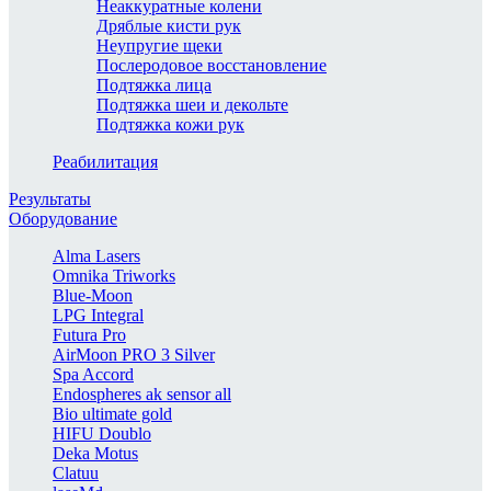
Неаккуратные колени
Дряблые кисти рук
Неупругие щеки
Послеродовое восстановление
Подтяжка лица
Подтяжка шеи и декольте
Подтяжка кожи рук
Реабилитация
Результаты
Оборудование
Alma Lasers
Omnika Triworks
Blue-Moon
LPG Integral
Futura Pro
AirMoon PRO 3 Silver
Spa Accord
Endospheres ak sensor all
Bio ultimate gold
HIFU Doublo
Deka Motus
Clatuu