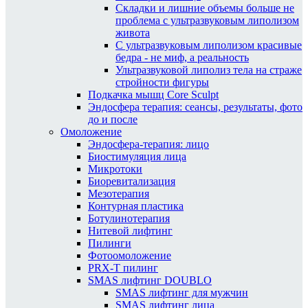
Складки и лишние объемы больше не
проблема с ультразвуковым липолизом
живота
С ультразвуковым липолизом красивые
бедра - не миф, а реальность
Ультразвуковой липолиз тела на страже
стройности фигуры
Подкачка мышц Core Sculpt
Эндосфера терапия: сеансы, результаты, фото
до и после
Омоложение
Эндосфера-терапия: лицо
Биостимуляция лица
Микротоки
Биоревитализация
Мезотерапия
Контурная пластика
Ботулинотерапия
Нитевой лифтинг
Пилинги
Фотоомоложение
PRX-T пилинг
SMAS лифтинг DOUBLO
SMAS лифтинг для мужчин
SMAS лифтинг лица