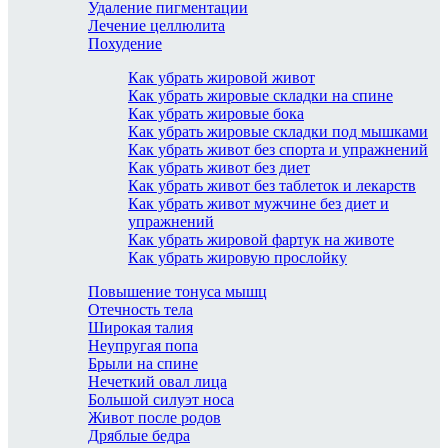
Удаление пигментации
Лечение целлюлита
Похудение
Как убрать жировой живот
Как убрать жировые складки на спине
Как убрать жировые бока
Как убрать жировые складки под мышками
Как убрать живот без спорта и упражнений
Как убрать живот без диет
Как убрать живот без таблеток и лекарств
Как убрать живот мужчине без диет и
упражнений
Как убрать жировой фартук на животе
Как убрать жировую прослойку
Повышение тонуса мышц
Отечность тела
Широкая талия
Неупругая попа
Брыли на спине
Нечеткий овал лица
Большой силуэт носа
Живот после родов
Дряблые бедра