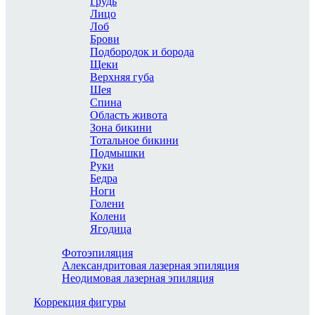
Грудь
Лицо
Лоб
Брови
Подбородок и борода
Щеки
Верхняя губа
Шея
Спина
Область живота
Зона бикини
Тотальное бикини
Подмышки
Руки
Бедра
Ноги
Голени
Колени
Ягодица
Фотоэпиляция
Александритовая лазерная эпиляция
Неодимовая лазерная эпиляция
Коррекция фигуры