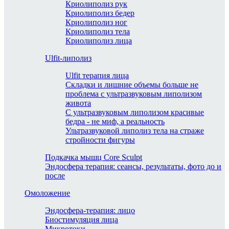
Криолиполиз рук
Криолиполиз бедер
Криолиполиз ног
Криолиполиз тела
Криолиполиз лица
Ulfit-липолиз
Ulfit терапия лица
Складки и лишние объемы больше не
проблема с ультразвуковым липолизом
живота
С ультразвуковым липолизом красивые
бедра - не миф, а реальность
Ультразвуковой липолиз тела на страже
стройности фигуры
Подкачка мышц Core Sculpt
Эндосфера терапия: сеансы, результаты, фото до и
после
Омоложение
Эндосфера-терапия: лицо
Биостимуляция лица
Микротоки