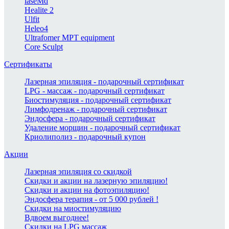
laseMd
Healite 2
Ulfit
Heleo4
Ultrafomer MPT equipment
Core Sculpt
Сертификаты
Лазерная эпиляция - подарочный сертификат
LPG - массаж - подарочный сертификат
Биостимуляция - подарочный сертификат
Лимфодренаж - подарочный сертификат
Эндосфера - подарочный сертификат
Удаление морщин - подарочный сертификат
Криолиполиз - подарочный купон
Акции
Лазерная эпиляция со скидкой
Скидки и акции на лазерную эпиляцию!
Скидки и акции на фотоэпиляцию!
Эндосфера терапия - от 5 000 рублей !
Скидки на миостимуляцию
Вдвоем выгоднее!
Скидки на LPG массаж