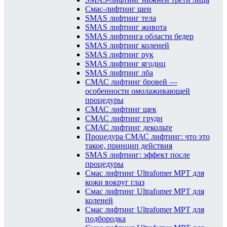
Смас-лифтинг шеи
SMAS лифтинг тела
SMAS лифтинг живота
SMAS лифтинга области бедер
SMAS лифтинг коленей
SMAS лифтинг рук
SMAS лифтинг ягодиц
SMAS лифтинг лба
СМАС лифтинг бровей —
особенности омолаживающей
процедуры
СМАС лифтинг щек
СМАС лифтинг груди
СМАС лифтинг декольте
Процедура СМАС лифтинг: что это
такое, принцип действия
SMAS лифтинг: эффект после
процедуры
Смас лифтинг Ultrafomer MPT для
кожи вокруг глаз
Смас лифтинг Ultrafomer MPT для
коленей
Смас лифтинг Ultrafomer MPT для
подбородка