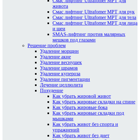
Смас лифтинг Ultrafomer MPT для
живота
Смас лифтинг Ultrafomer MPT для рук
Смас лифтинг Ultrafomer MPT для тела
Смас лифтинг Ultrafomer MPT для лица
и шеи
SMAS-лифтинг против малярных
мешков под глазами
Решение проблем
Удаление морщин
Удаление акне
Удаление веснушек
Удаление шрамов
Удаление купероза
Удаление пигментации
Лечение целлюлита
Похудение
Как убрать жировой живот
Как убрать жировые складки на спине
Как убрать жировые бока
Как убрать жировые складки под
мышками
Как убрать живот без спорта и
упражнений
Как убрать живот без диет