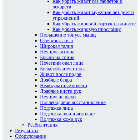
Как убрать живот без таблеток и
лекарств
Как убрать живот мужчине без диет и
упражнений
Как убрать жировой фартук на животе
Как убрать жировую прослойку
Повышение тонуса мышц
Отечность тела
Широкая талия
Неупругая попа
Брыли на спине
Нечеткий овал лица
Большой силуэт носа
Живот после родов
Дряблые бедра
Неаккуратные колени
Дряблые кисти рук
Неупругие щеки
Послеродовое восстановление
Подтяжка лица
Подтяжка шеи и декольте
Подтяжка кожи рук
Реабилитация
Результаты
Оборудование