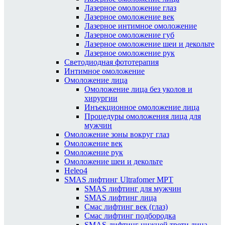
Лазерное омоложение глаз
Лазерное омоложение век
Лазерное интимное омоложение
Лазерное омоложение губ
Лазерное омоложение шеи и декольте
Лазерное омоложение рук
Светодиодная фототерапия
Интимное омоложение
Омоложение лица
Омоложение лица без уколов и
хирургии
Инъекционное омоложение лица
Процедуры омоложения лица для
мужчин
Омоложение зоны вокруг глаз
Омоложение век
Омоложение рук
Омоложение шеи и декольте
Heleo4
SMAS лифтинг Ultrafomer MPT
SMAS лифтинг для мужчин
SMAS лифтинг лица
Смас лифтинг век (глаз)
Смас лифтинг подбородка
SMAS-лифтинг нижней трети лица