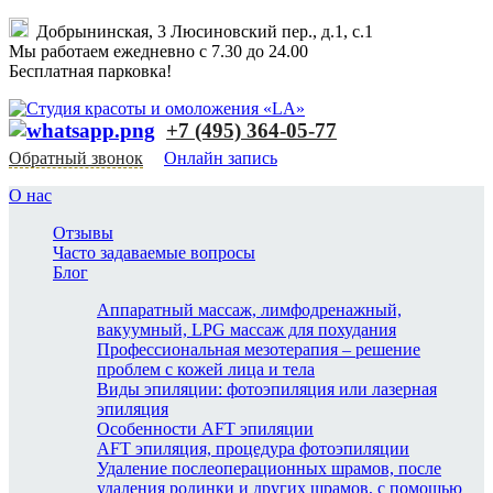
Добрынинская, 3 Люсиновский пер., д.1, с.1
Мы работаем ежедневно с 7.30 до 24.00
Бесплатная парковка!
+7 (495) 364-05-77
Обратный звонок
Онлайн запись
О нас
Отзывы
Часто задаваемые вопросы
Блог
Аппаратный массаж, лимфодренажный,
вакуумный, LPG массаж для похудания
Профессиональная мезотерапия – решение
проблем с кожей лица и тела
Виды эпиляции: фотоэпиляция или лазерная
эпиляция
Особенности AFT эпиляции
AFT эпиляция, процедура фотоэпиляции
Удаление послеоперационных шрамов, после
удаления родинки и других шрамов, с помощью