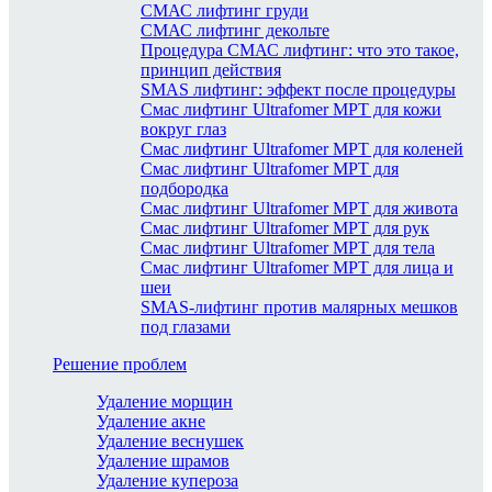
СМАС лифтинг груди
СМАС лифтинг декольте
Процедура СМАС лифтинг: что это такое,
принцип действия
SMAS лифтинг: эффект после процедуры
Смас лифтинг Ultrafomer MPT для кожи
вокруг глаз
Смас лифтинг Ultrafomer MPT для коленей
Смас лифтинг Ultrafomer MPT для
подбородка
Смас лифтинг Ultrafomer MPT для живота
Смас лифтинг Ultrafomer MPT для рук
Смас лифтинг Ultrafomer MPT для тела
Смас лифтинг Ultrafomer MPT для лица и
шеи
SMAS-лифтинг против малярных мешков
под глазами
Решение проблем
Удаление морщин
Удаление акне
Удаление веснушек
Удаление шрамов
Удаление купероза