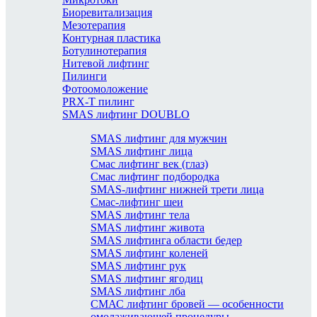
Биоревитализация
Мезотерапия
Контурная пластика
Ботулинотерапия
Нитевой лифтинг
Пилинги
Фотоомоложение
PRX-T пилинг
SMAS лифтинг DOUBLO
SMAS лифтинг для мужчин
SMAS лифтинг лица
Смас лифтинг век (глаз)
Смас лифтинг подбородка
SMAS-лифтинг нижней трети лица
Смас-лифтинг шеи
SMAS лифтинг тела
SMAS лифтинг живота
SMAS лифтинга области бедер
SMAS лифтинг коленей
SMAS лифтинг рук
SMAS лифтинг ягодиц
SMAS лифтинг лба
СМАС лифтинг бровей — особенности
омолаживающей процедуры