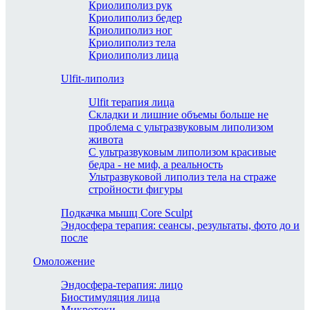
Криолиполиз рук
Криолиполиз бедер
Криолиполиз ног
Криолиполиз тела
Криолиполиз лица
Ulfit-липолиз
Ulfit терапия лица
Складки и лишние объемы больше не
проблема с ультразвуковым липолизом
живота
С ультразвуковым липолизом красивые
бедра - не миф, а реальность
Ультразвуковой липолиз тела на страже
стройности фигуры
Подкачка мышц Core Sculpt
Эндосфера терапия: сеансы, результаты, фото до и
после
Омоложение
Эндосфера-терапия: лицо
Биостимуляция лица
Микротоки