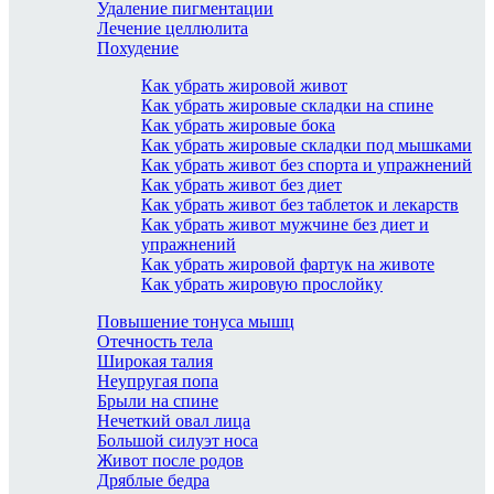
Удаление пигментации
Лечение целлюлита
Похудение
Как убрать жировой живот
Как убрать жировые складки на спине
Как убрать жировые бока
Как убрать жировые складки под мышками
Как убрать живот без спорта и упражнений
Как убрать живот без диет
Как убрать живот без таблеток и лекарств
Как убрать живот мужчине без диет и
упражнений
Как убрать жировой фартук на животе
Как убрать жировую прослойку
Повышение тонуса мышц
Отечность тела
Широкая талия
Неупругая попа
Брыли на спине
Нечеткий овал лица
Большой силуэт носа
Живот после родов
Дряблые бедра