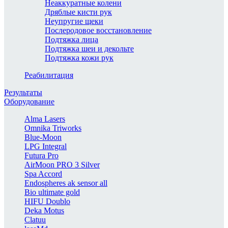
Неаккуратные колени
Дряблые кисти рук
Неупругие щеки
Послеродовое восстановление
Подтяжка лица
Подтяжка шеи и декольте
Подтяжка кожи рук
Реабилитация
Результаты
Оборудование
Alma Lasers
Omnika Triworks
Blue-Moon
LPG Integral
Futura Pro
AirMoon PRO 3 Silver
Spa Accord
Endospheres ak sensor all
Bio ultimate gold
HIFU Doublo
Deka Motus
Clatuu