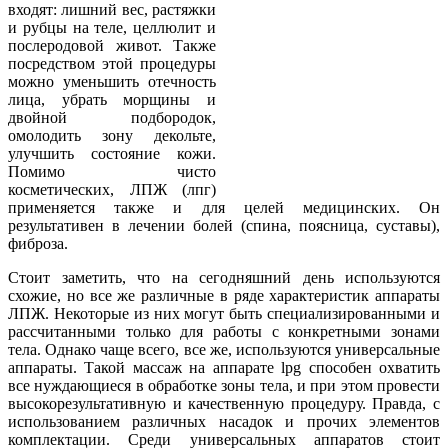
входят: лишний вес, растяжки
и рубцы на теле, целлюлит и
послеродовой живот. Также
посредством этой процедуры
можно уменьшить отечность
лица, убрать морщины и
двойной подбородок,
омолодить зону декольте,
улучшить состояние кожи.
Помимо чисто
косметических, ЛПЖ (лпг)
применяется также и для целей медицинских. Он
результативен в лечении болей (спина, поясница, суставы),
фиброза.
Стоит заметить, что на сегодняшний день используются
схожие, но все же различные в ряде характеристик аппараты
ЛПЖ. Некоторые из них могут быть специализированными и
рассчитанными только для работы с конкретными зонами
тела. Однако чаще всего, все же, используются универсальные
аппараты. Такой массаж на аппарате lpg способен охватить
все нуждающиеся в обработке зоны тела, и при этом провести
высокорезультативную и качественную процедуру. Правда, с
использованием различных насадок и прочих элементов
комплектации. Среди универсальных аппаратов стоит