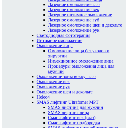
Лазерное омоложение глаз
Лазерное омоложение век
Лазерное интимное омоложение
Лазерное омоложение губ
Лазерное омоложение шеи и декольте
Лазерное омоложение рук
Светодиодная фототерапия
Интимное омоложение
Омоложение лица
Омоложение лица без уколов и
хирургии
Инъекционное омоложение лица
Процедуры омоложения лица для
мужчин
Омоложение зоны вокруг глаз
Омоложение век
Омоложение рук
Омоложение шеи и декольте
Heleo4
SMAS лифтинг Ultrafomer MPT
SMAS лифтинг для мужчин
SMAS лифтинг лица
Смас лифтинг век (глаз)
Смас лифтинг подбородка
SMAS-лифтинг нижней трети лица