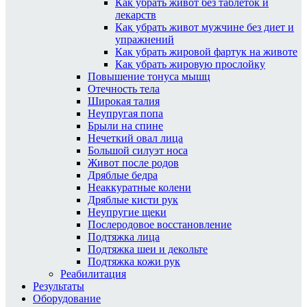
Как убрать живот без таблеток и
лекарств
Как убрать живот мужчине без диет и
упражнений
Как убрать жировой фартук на животе
Как убрать жировую прослойку
Повышение тонуса мышц
Отечность тела
Широкая талия
Неупругая попа
Брыли на спине
Нечеткий овал лица
Большой силуэт носа
Живот после родов
Дряблые бедра
Неаккуратные колени
Дряблые кисти рук
Неупругие щеки
Послеродовое восстановление
Подтяжка лица
Подтяжка шеи и декольте
Подтяжка кожи рук
Реабилитация
Результаты
Оборудование