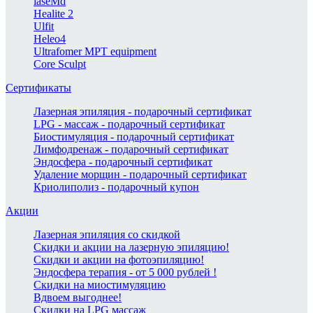
laseMd
Healite 2
Ulfit
Heleo4
Ultrafomer MPT equipment
Core Sculpt
Сертификаты
Лазерная эпиляция - подарочный сертификат
LPG - массаж - подарочный сертификат
Биостимуляция - подарочный сертификат
Лимфодренаж - подарочный сертификат
Эндосфера - подарочный сертификат
Удаление морщин - подарочный сертификат
Криолиполиз - подарочный купон
Акции
Лазерная эпиляция со скидкой
Скидки и акции на лазерную эпиляцию!
Скидки и акции на фотоэпиляцию!
Эндосфера терапия - от 5 000 рублей !
Скидки на миостимуляцию
Вдвоем выгоднее!
Скидки на LPG массаж