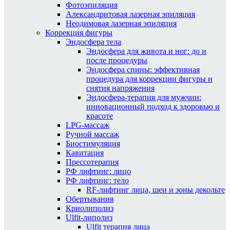
Фотоэпиляция
Александритовая лазерная эпиляция
Неодимовая лазерная эпиляция
Коррекция фигуры
Эндосфера тела
Эндосфера для живота и ног: до и
после процедуры
Эндосфера спины: эффективная
процедура для коррекции фигуры и
снятия напряжения
Эндосфера-терапия для мужчин:
инновационный подход к здоровью и
красоте
LPG-массаж
Ручной массаж
Биостимуляция
Кавитация
Прессотерапия
РФ лифтинг: лицо
РФ лифтинг: тело
RF-лифтинг лица, шеи и зоны декольте
Обертывания
Криолиполиз
Ulfit-липолиз
Ulfit терапия лица