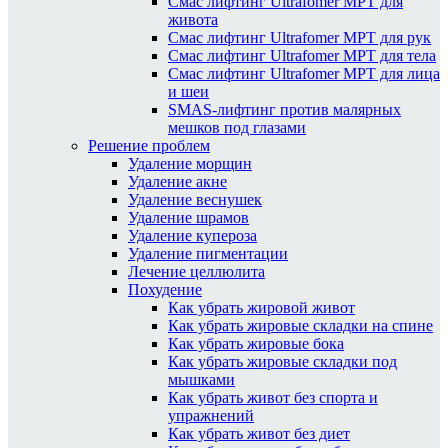
Смас лифтинг Ultrafomer MPT для
живота
Смас лифтинг Ultrafomer MPT для рук
Смас лифтинг Ultrafomer MPT для тела
Смас лифтинг Ultrafomer MPT для лица
и шеи
SMAS-лифтинг против малярных
мешков под глазами
Решение проблем
Удаление морщин
Удаление акне
Удаление веснушек
Удаление шрамов
Удаление купероза
Удаление пигментации
Лечение целлюлита
Похудение
Как убрать жировой живот
Как убрать жировые складки на спине
Как убрать жировые бока
Как убрать жировые складки под
мышками
Как убрать живот без спорта и
упражнений
Как убрать живот без диет