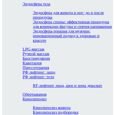
Эндосфера тела
Эндосфера для живота и ног: до и после
процедуры
Эндосфера спины: эффективная процедура
для коррекции фигуры и снятия напряжения
Эндосфера-терапия для мужчин:
инновационный подход к здоровью и
красоте
LPG-массаж
Ручной массаж
Биостимуляция
Кавитация
Прессотерапия
РФ лифтинг: лицо
РФ лифтинг: тело
RF-лифтинг лица, шеи и зоны декольте
Обертывания
Криолиполиз
Криолиполиз живота
Криолиполиз подбородка