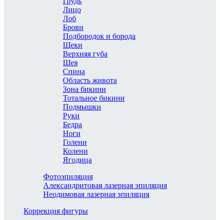
Грудь
Лицо
Лоб
Брови
Подбородок и борода
Щеки
Верхняя губа
Шея
Спина
Область живота
Зона бикини
Тотальное бикини
Подмышки
Руки
Бедра
Ноги
Голени
Колени
Ягодица
Фотоэпиляция
Александритовая лазерная эпиляция
Неодимовая лазерная эпиляция
Коррекция фигуры