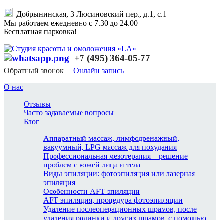
Добрынинская, 3 Люсиновский пер., д.1, с.1
Мы работаем ежедневно с 7.30 до 24.00
Бесплатная парковка!
+7 (495) 364-05-77
Обратный звонок
Онлайн запись
О нас
Отзывы
Часто задаваемые вопросы
Блог
Аппаратный массаж, лимфодренажный,
вакуумный, LPG массаж для похудания
Профессиональная мезотерапия – решение
проблем с кожей лица и тела
Виды эпиляции: фотоэпиляция или лазерная
эпиляция
Особенности AFT эпиляции
AFT эпиляция, процедура фотоэпиляции
Удаление послеоперационных шрамов, после
удаления родинки и других шрамов, с помощью