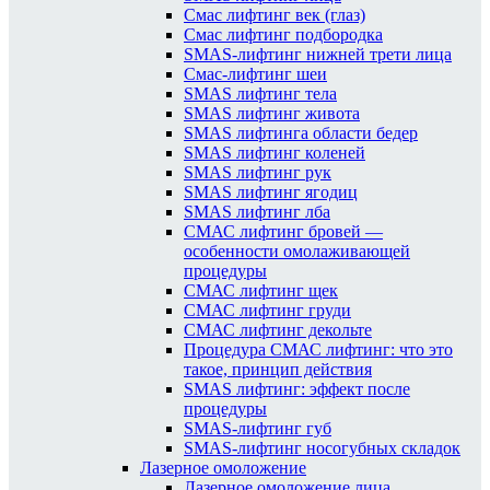
Смас лифтинг век (глаз)
Смас лифтинг подбородка
SMAS-лифтинг нижней трети лица
Смас-лифтинг шеи
SMAS лифтинг тела
SMAS лифтинг живота
SMAS лифтинга области бедер
SMAS лифтинг коленей
SMAS лифтинг рук
SMAS лифтинг ягодиц
SMAS лифтинг лба
СМАС лифтинг бровей —
особенности омолаживающей
процедуры
СМАС лифтинг щек
СМАС лифтинг груди
СМАС лифтинг декольте
Процедура СМАС лифтинг: что это
такое, принцип действия
SMAS лифтинг: эффект после
процедуры
SMAS-лифтинг губ
SMAS-лифтинг носогубных складок
Лазерное омоложение
Лазерное омоложение лица