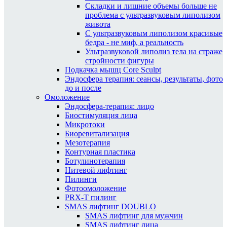
Складки и лишние объемы больше не
проблема с ультразвуковым липолизом
живота
С ультразвуковым липолизом красивые
бедра - не миф, а реальность
Ультразвуковой липолиз тела на страже
стройности фигуры
Подкачка мышц Core Sculpt
Эндосфера терапия: сеансы, результаты, фото
до и после
Омоложение
Эндосфера-терапия: лицо
Биостимуляция лица
Микротоки
Биоревитализация
Мезотерапия
Контурная пластика
Ботулинотерапия
Нитевой лифтинг
Пилинги
Фотоомоложение
PRX-T пилинг
SMAS лифтинг DOUBLO
SMAS лифтинг для мужчин
SMAS лифтинг лица