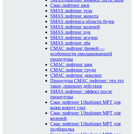
Смас-лифтинг шеи
SMAS лифтинг тела
SMAS лифтинг живота
SMAS лифтинга области бедер
SMAS лифтинг коленей
SMAS лифтинг рук
SMAS лифтинг ягодиц
SMAS лифтинг лба
СМАС лифтинг бровей —
особенности омолаживающей
процедуры
СМАС лифтинг щек
СМАС лифтинг груди
СМАС лифтинг декольте
Процедура СМАС лифтинг: что это
такое, принцип действия
SMAS лифтинг: эффект после
процедуры
Смас лифтинг Ultrafomer MPT для
кожи вокруг глаз
Смас лифтинг Ultrafomer MPT для
коленей
Смас лифтинг Ultrafomer MPT для
подбородка