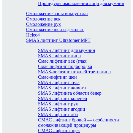
Процедуры омоложения лица для мужчин
Омоложение зоны вокруг глаз
Омоложение век
Омоложение рук
Омоложение шеи и декольте
Heleo4
SMAS лифтинг Ultrafomer MPT
SMAS лифтинг для мужчин
SMAS лифтинг лица
Смас лифтинг век (глаз)
Смас лифтинг подбородка
SMAS-лифтинг нижней трети лица
Смас-лифтинг шеи
SMAS лифтинг тела
SMAS лифтинг живота
SMAS лифтинга области бедер
SMAS лифтинг коленей
SMAS лифтинг рук
SMAS лифтинг ягодиц
SMAS лифтинг лба
СМАС лифтинг бровей — особенности
омолаживающей процедуры
СМАС лифтинг щек