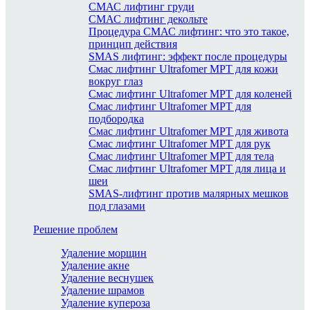
СМАС лифтинг груди
СМАС лифтинг декольте
Процедура СМАС лифтинг: что это такое,
принцип действия
SMAS лифтинг: эффект после процедуры
Смас лифтинг Ultrafomer MPT для кожи
вокруг глаз
Смас лифтинг Ultrafomer MPT для коленей
Смас лифтинг Ultrafomer MPT для
подбородка
Смас лифтинг Ultrafomer MPT для живота
Смас лифтинг Ultrafomer MPT для рук
Смас лифтинг Ultrafomer MPT для тела
Смас лифтинг Ultrafomer MPT для лица и
шеи
SMAS-лифтинг против малярных мешков
под глазами
Решение проблем
Удаление морщин
Удаление акне
Удаление веснушек
Удаление шрамов
Удаление купероза