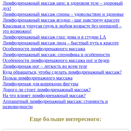
Лимфодренажный массаж шеи: в здоровом теле – здоровый
дух!
Лимфодренажный массаж спины – удовольствие и здоровье
Лимфодренажный массаж ягодиц - шаг навстречу красоте
Красивая и упругая грудь в любом возрасте без операций –
это возможно!
Лимфодренажный массаж глаз: дома и в студии LA
Лимфодренажный массаж лица – быстрый путь к красоте
Особенности лимфодренажного массажа
Лимфодренажный массаж: специфика и особенности
Особенности лимфодренажного массажа ног и бедер
Лимфодренаж ног – легкость во всем теле
Куда обращаться, чтобы сделать лимфодренажный массаж?
Польза лимфодренажного массажа
Лимфодренаж для коррекции фигуры
Дорого ли стоит лимфодренажный массаж?
На что влияет лимфодренажный массаж?
Аппаратный лимфодренажный массаж: стоимость и
разновидности
Еще больше интересного: