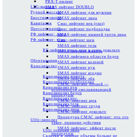
PRX-T пилинг
LPG-массаж
SMAS лифтинг DOUBLO
Ручной массаж
SMAS лифтинг для мужчин
Биостимуляция
SMAS лифтинг лица
Кавитация
Смас лифтинг век (глаз)
Прессотерапия
Смас лифтинг подбородка
РФ лифтинг: лицо
SMAS-лифтинг нижней трети лица
РФ лифтинг: тело
Смас-лифтинг шеи
SMAS лифтинг тела
RF-лифтинг лица, шеи и зоны декольте
SMAS лифтинг живота
SMAS лифтинга области бедер
Обертывания
SMAS лифтинг коленей
Криолиполиз
SMAS лифтинг рук
SMAS лифтинг ягодиц
Криолиполиз живота
SMAS лифтинг лба
Криолиполиз подбородка
СМАС лифтинг бровей —
Криолиполиз рук
особенности омолаживающей
Криолиполиз бедер
процедуры
Криолиполиз ног
СМАС лифтинг щек
Криолиполиз тела
СМАС лифтинг груди
Криолиполиз лица
СМАС лифтинг декольте
Процедура СМАС лифтинг: что это
Ulfit-липолиз
такое, принцип действия
SMAS лифтинг: эффект после
Ulfit терапия лица
процедуры
Складки и лишние объемы больше не