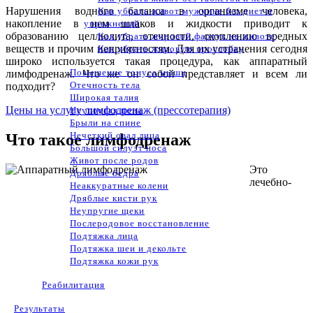
Нарушения водного баланса в организме человека,
Как убрать живот мужчине без диет и
накопление в нем шлаков и жидкости приводит к
упражнений
образованию целлюлита, отечности, скоплению вредных
Как убрать жировой фартук на животе
веществ и прочим неприятностям. Для их устранения сегодня
Как убрать жировую прослойку
широко используется такая процедура, как аппаратный
Повышение тонуса мышц
лимфодренаж. Что же он собой представляет и всем ли
Отечность тела
подходит?
Широкая талия
Цены на услугу лимфодренаж (прессотерапия)
Неупругая попа
Брыли на спине
Нечеткий овал лица
Что такое лимфодренаж
Большой силуэт носа
Живот после родов
Это
Дряблые бедра
лечебно-
Неаккуратные колени
Дряблые кисти рук
Неупругие щеки
Послеродовое восстановление
Подтяжка лица
Подтяжка шеи и декольте
Подтяжка кожи рук
Реабилитация
Результаты