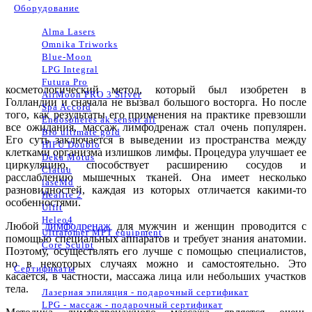
Оборудование
Alma Lasers
Omnika Triworks
Blue-Moon
LPG Integral
Futura Pro
косметологический метод, который был изобретен в
AirMoon PRO 3 Silver
Голландии и сначала не вызвал большого восторга. Но после
Spa Accord
того, как результаты его применения на практике превзошли
Endospheres ak sensor all
все ожидания, массаж лимфодренаж стал очень популярен.
Bio ultimate gold
Его суть заключается в выведении из пространства между
HIFU Doublo
клетками организма излишков лимфы. Процедура улучшает ее
Deka Motus
циркуляцию, способствует расширению сосудов и
Clatuu
расслаблению мышечных тканей. Она имеет несколько
laseMd
разновидностей, каждая из которых отличается какими-то
Healite 2
особенностями.
Ulfit
Heleo4
Любой
лимфодренаж
для мужчин и женщин проводится с
Ultrafomer MPT equipment
помощью специальных аппаратов и требует знания анатомии.
Core Sculpt
Поэтому, осуществлять его лучше с помощью специалистов,
но в некоторых случаях можно и самостоятельно. Это
Сертификаты
касается, в частности, массажа лица или небольших участков
тела.
Лазерная эпиляция - подарочный сертификат
LPG - массаж - подарочный сертификат