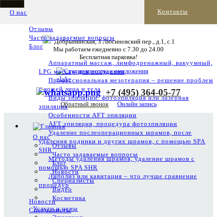
Контакты
О нас
Отзывы
Часто задаваемые вопросы
Добрынинская, 3 Люсиновский пер., д.1, с.1
Блог
Мы работаем ежедневно с 7.30 до 24.00
Бесплатная парковка!
Аппаратный массаж, лимфодренажный, вакуумный,
LPG массаж для похудания
Профессиональная мезотерапия – решение проблем
с кожей лица и тела
+7 (495) 364-05-77
Виды эпиляции: фотоэпиляция или лазерная
Обратный звонок
Онлайн запись
эпиляция
Особенности AFT эпиляции
AFT эпиляция, процедура фотоэпиляции
Удаление послеоперационных шрамов, после
О нас
удаления родинки и других шрамов, с помощью SPA
Отзывы
SHR
Часто задаваемые вопросы
Методы удаления шрамов, удаление шрамов с
Блог
помощью SPA SHR
Новости
Липолиз или кавитация – что лучше сравнение
Специалисты
процедур
Видео
Косметика
Новости
Услуги и цены
Специалисты