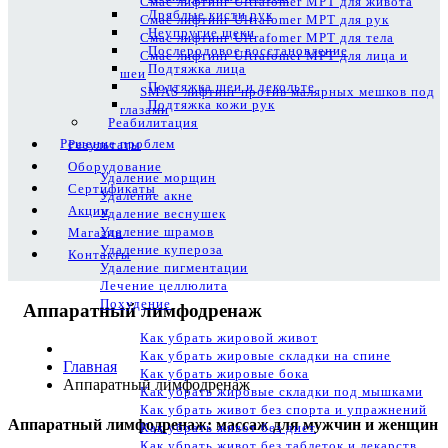
Смас лифтинг Ultrafomer MPT для живота
Дряблые кисти рук
Смас лифтинг Ultrafomer MPT для рук
Неупругие щеки
Смас лифтинг Ultrafomer MPT для тела
Послеродовое восстановление
Смас лифтинг Ultrafomer MPT для лица и
Подтяжка лица
шеи
Подтяжка шеи и декольте
SMAS-лифтинг против малярных мешков под
Подтяжка кожи рук
глазами
Реабилитация
Решение проблем
Результаты
Оборудование
Удаление морщин
Сертификаты
Удаление акне
Акции
Удаление веснушек
Удаление шрамов
Магазин
Удаление купероза
Контакты
Удаление пигментации
Лечение целлюлита
Похудение
Аппаратный лимфодренаж
Как убрать жировой живот
Как убрать жировые складки на спине
Главная
Как убрать жировые бока
Аппаратный лимфодренаж
Как убрать жировые складки под мышками
Как убрать живот без спорта и упражнений
Аппаратный лимфодренаж: массаж для мужчин и женщин
Как убрать живот без диет
Как убрать живот без таблеток и лекарств