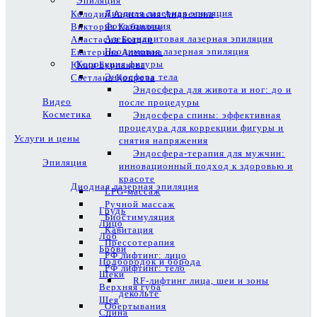
Эпиляция
Диодная лазерная эпиляция
Колодий Анастасия Андреевна
Фотоэпиляция
Виктория Кабанова
Александритовая лазерная эпиляция
Анастасия Богдан
Неодимовая лазерная эпиляция
Екатерина Алешина
Коррекция фигуры
Юлия Бурлакова
Эндосфера тела
Светлана Копрова
Эндосфера для живота и ног: до и
Видео
после процедуры
Косметика
Эндосфера спины: эффективная
процедура для коррекции фигуры и
Услуги и цены
снятия напряжения
Эндосфера-терапия для мужчин:
Эпиляция
инновационный подход к здоровью и
красоте
Диодная лазерная эпиляция
LPG-массаж
Ручной массаж
Грудь
Биостимуляция
Лицо
Кавитация
Лоб
Прессотерапия
Брови
РФ лифтинг: лицо
Подбородок и борода
РФ лифтинг: тело
Щеки
RF-лифтинг лица, шеи и зоны
Верхняя губа
декольте
Шея
Обертывания
Спина