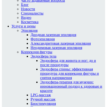
Часто задаваемые вопросы
Блог
Новости
Специалисты
Видео
Косметика
Услуги и цены
Эпиляция
Диодная лазерная эпиляция
Фотоэпиляция
Александритовая лазерная эпиляция
Неодимовая лазерная эпиляция
Коррекция фигуры
Эндосфера тела
Эндосфера для живота и ног: до и
после процедуры
Эндосфера спины: эффективная
процедура для коррекции фигуры и
снятия напряжения
Эндосфера-терапия для мужчин:
инновационный подход к здоровью и
красоте
LPG-массаж
Ручной массаж
Биостимуляция