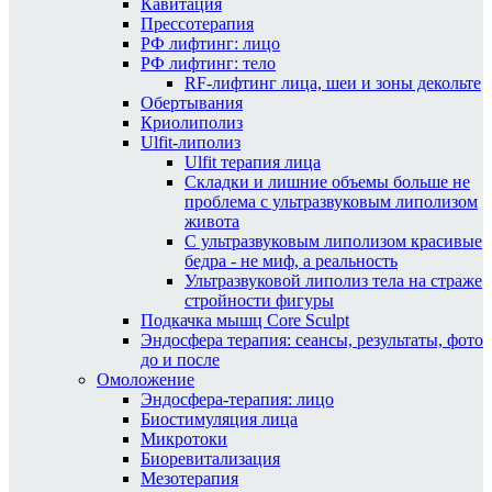
Кавитация
Прессотерапия
РФ лифтинг: лицо
РФ лифтинг: тело
RF-лифтинг лица, шеи и зоны декольте
Обертывания
Криолиполиз
Ulfit-липолиз
Ulfit терапия лица
Складки и лишние объемы больше не
проблема с ультразвуковым липолизом
живота
С ультразвуковым липолизом красивые
бедра - не миф, а реальность
Ультразвуковой липолиз тела на страже
стройности фигуры
Подкачка мышц Core Sculpt
Эндосфера терапия: сеансы, результаты, фото
до и после
Омоложение
Эндосфера-терапия: лицо
Биостимуляция лица
Микротоки
Биоревитализация
Мезотерапия