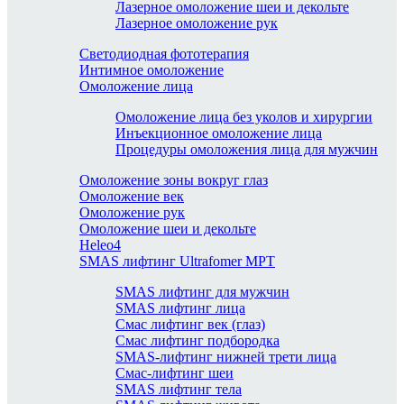
Лазерное омоложение шеи и декольте
Лазерное омоложение рук
Светодиодная фототерапия
Интимное омоложение
Омоложение лица
Омоложение лица без уколов и хирургии
Инъекционное омоложение лица
Процедуры омоложения лица для мужчин
Омоложение зоны вокруг глаз
Омоложение век
Омоложение рук
Омоложение шеи и декольте
Heleo4
SMAS лифтинг Ultrafomer MPT
SMAS лифтинг для мужчин
SMAS лифтинг лица
Смас лифтинг век (глаз)
Смас лифтинг подбородка
SMAS-лифтинг нижней трети лица
Смас-лифтинг шеи
SMAS лифтинг тела