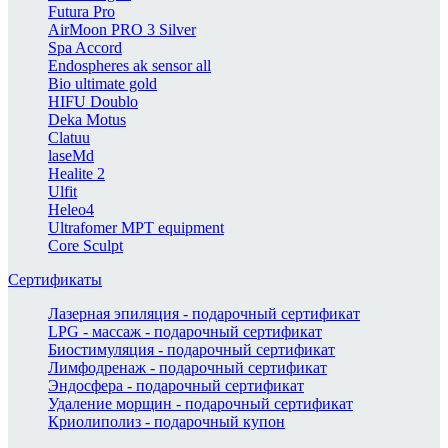
Futura Pro
AirMoon PRO 3 Silver
Spa Accord
Endospheres ak sensor all
Bio ultimate gold
HIFU Doublo
Deka Motus
Clatuu
laseMd
Healite 2
Ulfit
Heleo4
Ultrafomer MPT equipment
Core Sculpt
Сертификаты
Лазерная эпиляция - подарочный сертификат
LPG - массаж - подарочный сертификат
Биостимуляция - подарочный сертификат
Лимфодренаж - подарочный сертификат
Эндосфера - подарочный сертификат
Удаление морщин - подарочный сертификат
Криолиполиз - подарочный купон