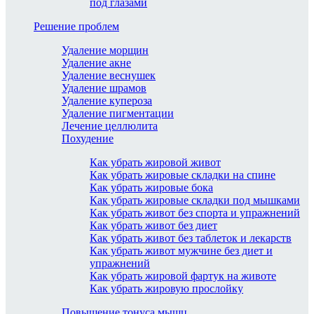
под глазами
Решение проблем
Удаление морщин
Удаление акне
Удаление веснушек
Удаление шрамов
Удаление купероза
Удаление пигментации
Лечение целлюлита
Похудение
Как убрать жировой живот
Как убрать жировые складки на спине
Как убрать жировые бока
Как убрать жировые складки под мышками
Как убрать живот без спорта и упражнений
Как убрать живот без диет
Как убрать живот без таблеток и лекарств
Как убрать живот мужчине без диет и
упражнений
Как убрать жировой фартук на животе
Как убрать жировую прослойку
Повышение тонуса мышц