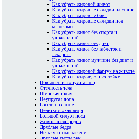
Как убрать жировой живот
Как убрать жировые складки на спине
Как убрать жировые бока
Как убрать жировые складки под
мышками
Как убрать живот без спорта и
упражнений
Как убрать живот без диет
Как убрать живот без таблеток и
лекарств
Как убрать живот мужчине без диет и
упражнений
Как убрать жировой фартук на животе
Как убрать жировую прослойку
Повышение тонуса мышц
Отечность тела
Широкая талия
Неупругая попа
Брыли на спине
Нечеткий овал лица
Большой силуэт носа
Живот после родов
Дряблые бедра
Неаккуратные колени
Дряблые кисти рук