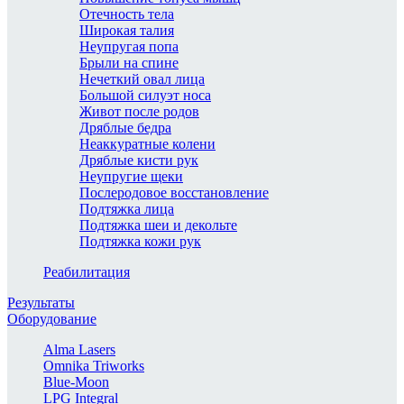
Отечность тела
Широкая талия
Неупругая попа
Брыли на спине
Нечеткий овал лица
Большой силуэт носа
Живот после родов
Дряблые бедра
Неаккуратные колени
Дряблые кисти рук
Неупругие щеки
Послеродовое восстановление
Подтяжка лица
Подтяжка шеи и декольте
Подтяжка кожи рук
Реабилитация
Результаты
Оборудование
Alma Lasers
Omnika Triworks
Blue-Moon
LPG Integral