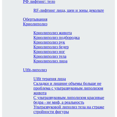
РФ лифтинг: тело
RF-лифтинг лица, шеи и зоны декольте
Обертывания
Криолиполиз
Криолиполиз живота
Криолиполиз подбородка
Криолиполиз рук
Криолиполиз бедер
Криолиполиз ног
Криолиполиз тела
Криолиполиз лица
Ulfit-липолиз
Ulfit терапия лица
Складки и лишние объемы больше не
проблема с ультразвуковым липолизом
живота
С ультразвуковым липолизом красивые
бедра - не миф, а реальность
Ультразвуковой липолиз тела на страже
стройности фигуры