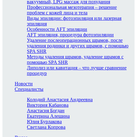
вакуумный, LPG массаж для похудания
Профессиональная мезотерапия – решение
проблем с кожей лица и тела
Виды эпиляции: фотоэпиляция или лазерная
эпиляция
Особенности AFT эпиляции
AFT эпиляция, процедура фотоэпиляции
Удаление послеоперационных шрамов, после
удаления родинки и других шрамов, с помощью
SPA SHR
Методы удаления шрамов, удаление шрамов с
помощью SPA SHR
Липолиз или кавитация – что лучше сравнение
процедур
Новости
Специалисты
Колодий Анастасия Андреевна
Виктория Кабанова
Анастасия Богдан
Екатерина Алешина
Юлия Бурлакова
Светлана Копрова