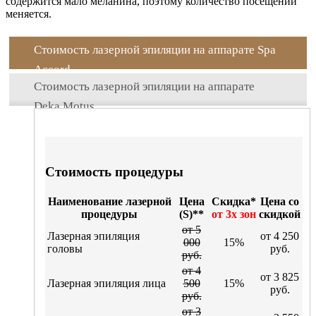
содержится мало меланина, поэтому количество посещений
меняется.
Стоимость лазерной эпиляции на аппарате Spa
Accord
Стоимость лазерной эпиляции на аппарате
Deka Motus
Стоимость процедуры
Наименование лазерной
Цена
Скидка*
Цена со
процедуры
(S)**
от 3х зон
скидкой
от 5
Лазерная эпиляция
от 4 250
000
15%
головы
руб.
руб.
от 4
от 3 825
Лазерная эпиляция лица
500
15%
руб.
руб.
от 3