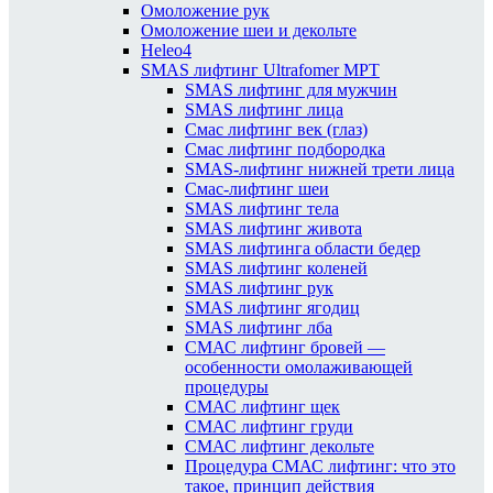
Омоложение рук
Омоложение шеи и декольте
Heleo4
SMAS лифтинг Ultrafomer MPT
SMAS лифтинг для мужчин
SMAS лифтинг лица
Смас лифтинг век (глаз)
Смас лифтинг подбородка
SMAS-лифтинг нижней трети лица
Смас-лифтинг шеи
SMAS лифтинг тела
SMAS лифтинг живота
SMAS лифтинга области бедер
SMAS лифтинг коленей
SMAS лифтинг рук
SMAS лифтинг ягодиц
SMAS лифтинг лба
СМАС лифтинг бровей —
особенности омолаживающей
процедуры
СМАС лифтинг щек
СМАС лифтинг груди
СМАС лифтинг декольте
Процедура СМАС лифтинг: что это
такое, принцип действия