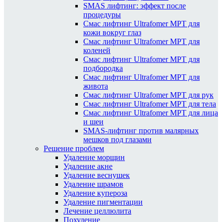
SMAS лифтинг: эффект после
процедуры
Смас лифтинг Ultrafomer MPT для
кожи вокруг глаз
Смас лифтинг Ultrafomer MPT для
коленей
Смас лифтинг Ultrafomer MPT для
подбородка
Смас лифтинг Ultrafomer MPT для
живота
Смас лифтинг Ultrafomer MPT для рук
Смас лифтинг Ultrafomer MPT для тела
Смас лифтинг Ultrafomer MPT для лица
и шеи
SMAS-лифтинг против малярных
мешков под глазами
Решение проблем
Удаление морщин
Удаление акне
Удаление веснушек
Удаление шрамов
Удаление купероза
Удаление пигментации
Лечение целлюлита
Похудение