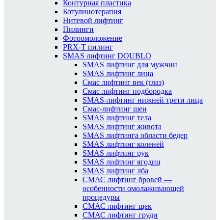
Контурная пластика
Ботулинотерапия
Нитевой лифтинг
Пилинги
Фотоомоложение
PRX-T пилинг
SMAS лифтинг DOUBLO
SMAS лифтинг для мужчин
SMAS лифтинг лица
Смас лифтинг век (глаз)
Смас лифтинг подбородка
SMAS-лифтинг нижней трети лица
Смас-лифтинг шеи
SMAS лифтинг тела
SMAS лифтинг живота
SMAS лифтинга области бедер
SMAS лифтинг коленей
SMAS лифтинг рук
SMAS лифтинг ягодиц
SMAS лифтинг лба
СМАС лифтинг бровей —
особенности омолаживающей
процедуры
СМАС лифтинг щек
СМАС лифтинг груди