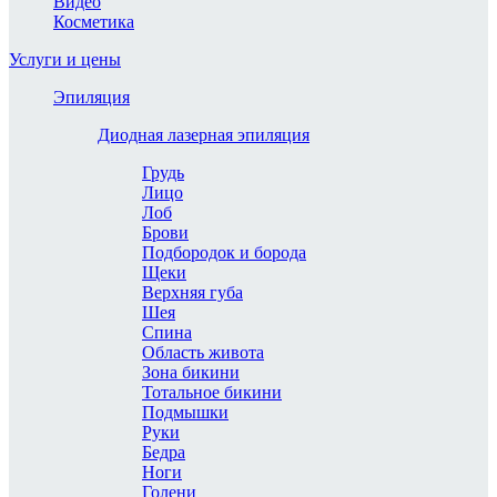
Видео
Косметика
Услуги и цены
Эпиляция
Диодная лазерная эпиляция
Грудь
Лицо
Лоб
Брови
Подбородок и борода
Щеки
Верхняя губа
Шея
Спина
Область живота
Зона бикини
Тотальное бикини
Подмышки
Руки
Бедра
Ноги
Голени