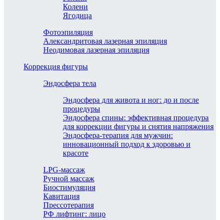
Колени
Ягодица
Фотоэпиляция
Александритовая лазерная эпиляция
Неодимовая лазерная эпиляция
Коррекция фигуры
Эндосфера тела
Эндосфера для живота и ног: до и после
процедуры
Эндосфера спины: эффективная процедура
для коррекции фигуры и снятия напряжения
Эндосфера-терапия для мужчин:
инновационный подход к здоровью и
красоте
LPG-массаж
Ручной массаж
Биостимуляция
Кавитация
Прессотерапия
РФ лифтинг: лицо