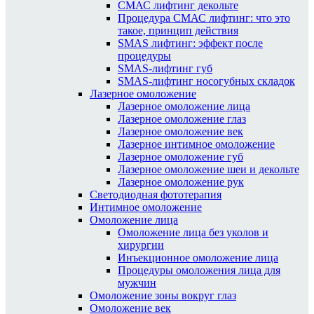
СМАС лифтинг декольте
Процедура СМАС лифтинг: что это
такое, принцип действия
SMAS лифтинг: эффект после
процедуры
SMAS-лифтинг губ
SMAS-лифтинг носогубных складок
Лазерное омоложение
Лазерное омоложение лица
Лазерное омоложение глаз
Лазерное омоложение век
Лазерное интимное омоложение
Лазерное омоложение губ
Лазерное омоложение шеи и декольте
Лазерное омоложение рук
Светодиодная фототерапия
Интимное омоложение
Омоложение лица
Омоложение лица без уколов и
хирургии
Инъекционное омоложение лица
Процедуры омоложения лица для
мужчин
Омоложение зоны вокруг глаз
Омоложение век