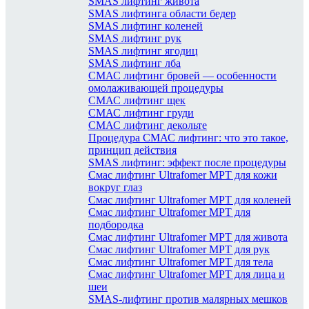
SMAS лифтинг живота
SMAS лифтинга области бедер
SMAS лифтинг коленей
SMAS лифтинг рук
SMAS лифтинг ягодиц
SMAS лифтинг лба
СМАС лифтинг бровей — особенности
омолаживающей процедуры
СМАС лифтинг щек
СМАС лифтинг груди
СМАС лифтинг декольте
Процедура СМАС лифтинг: что это такое,
принцип действия
SMAS лифтинг: эффект после процедуры
Смас лифтинг Ultrafomer MPT для кожи
вокруг глаз
Смас лифтинг Ultrafomer MPT для коленей
Смас лифтинг Ultrafomer MPT для
подбородка
Смас лифтинг Ultrafomer MPT для живота
Смас лифтинг Ultrafomer MPT для рук
Смас лифтинг Ultrafomer MPT для тела
Смас лифтинг Ultrafomer MPT для лица и
шеи
SMAS-лифтинг против малярных мешков