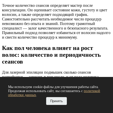
Точное количество сеансов определяет мастер после
консультации. Он оценивает состояние кожи, густоту и цвет
волосин, а также определяет подходящий график.
Самостоятельно рассчитать необходимое число процедур
невозможно без опыта и знаний. Поэтому грамотный
специалист — залог качественного и безопасного результата.
Правильный подход позволяет избавиться от волосин надолго
и свести количество процедур к минимуму.
Как пол человека влияет на рост
волос: количество и периодичность
сеансов
Для лазерной эпиляции подмышек сколько сеансов
потребуется — зависит, в том числе, и от пола человека.
Мужчины и женщины могут проходить эту процедуру, но она
проходит по-разному. У мужчин волоски толще, темнее и
Мы используем cookie-файлы для улучшения работы сайта.
жестче, поэтому лазер работает на них эффективнее и
Продолжая использовать сайт, вы соглашаетесь с
политикой
проникает глубже, быстрее разрушая волосяные фолликулы.
обработки данных
.
Это сокращает общее количество необходимых процедур и
Принять
делает их немного менее болезненными, так как кожа мужчин
менее чувствительна. У женщин волоски обычно тоньше и