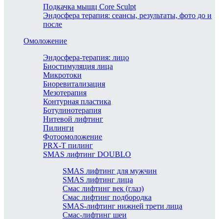
Подкачка мышц Core Sculpt
Эндосфера терапия: сеансы, результаты, фото до и
после
Омоложение
Эндосфера-терапия: лицо
Биостимуляция лица
Микротоки
Биоревитализация
Мезотерапия
Контурная пластика
Ботулинотерапия
Нитевой лифтинг
Пилинги
Фотоомоложение
PRX-T пилинг
SMAS лифтинг DOUBLO
SMAS лифтинг для мужчин
SMAS лифтинг лица
Смас лифтинг век (глаз)
Смас лифтинг подбородка
SMAS-лифтинг нижней трети лица
Смас-лифтинг шеи