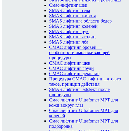
Смас-лифтинг шеи
SMAS лифтинг тела
SMAS лифтинг живота
SMAS лифтинга области бедер
SMAS лифтинг коленей
SMAS лифтинг рук
SMAS лифтинг ягодиц
SMAS лифтинг лба
СМАС лифтинг бровей —
особенности омолаживающей
процедуры
СМАС лифтинг щек
СМАС лифтинг груди
СМАС лифтинг декольте
Процедура СМАС лифтинг: что это
такое, принцип действия
SMAS лифтинг: эффект после
процедуры
Смас лифтинг Ultrafomer MPT для
кожи вокруг глаз
Смас лифтинг Ultrafomer MPT для
коленей
Смас лифтинг Ultrafomer MPT для
подбородка