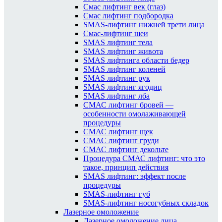
Смас лифтинг век (глаз)
Смас лифтинг подбородка
SMAS-лифтинг нижней трети лица
Смас-лифтинг шеи
SMAS лифтинг тела
SMAS лифтинг живота
SMAS лифтинга области бедер
SMAS лифтинг коленей
SMAS лифтинг рук
SMAS лифтинг ягодиц
SMAS лифтинг лба
СМАС лифтинг бровей —
особенности омолаживающей
процедуры
СМАС лифтинг щек
СМАС лифтинг груди
СМАС лифтинг декольте
Процедура СМАС лифтинг: что это
такое, принцип действия
SMAS лифтинг: эффект после
процедуры
SMAS-лифтинг губ
SMAS-лифтинг носогубных складок
Лазерное омоложение
Лазерное омоложение лица