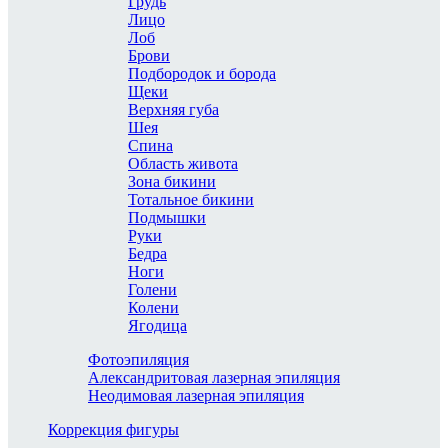
Грудь
Лицо
Лоб
Брови
Подбородок и борода
Щеки
Верхняя губа
Шея
Спина
Область живота
Зона бикини
Тотальное бикини
Подмышки
Руки
Бедра
Ноги
Голени
Колени
Ягодица
Фотоэпиляция
Александритовая лазерная эпиляция
Неодимовая лазерная эпиляция
Коррекция фигуры