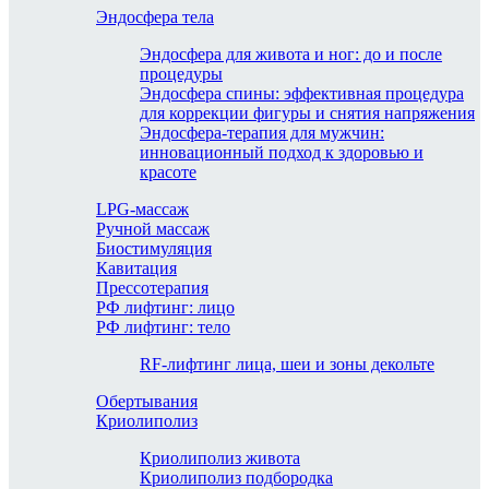
Эндосфера тела
Эндосфера для живота и ног: до и после
процедуры
Эндосфера спины: эффективная процедура
для коррекции фигуры и снятия напряжения
Эндосфера-терапия для мужчин:
инновационный подход к здоровью и
красоте
LPG-массаж
Ручной массаж
Биостимуляция
Кавитация
Прессотерапия
РФ лифтинг: лицо
РФ лифтинг: тело
RF-лифтинг лица, шеи и зоны декольте
Обертывания
Криолиполиз
Криолиполиз живота
Криолиполиз подбородка