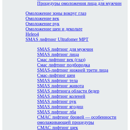
Процедуры омоложения лица для мужчин
Омоложение зоны вокруг глаз
Омоложение век
Омоложение рук
Омоложение шеи и декольте
Heleo4
SMAS лифтинг Ultrafomer MPT
SMAS лифтинг для мужчин
SMAS лифтинг лица
Смас лифтинг век (глаз)
Смас лифтинг подбородка
SMAS-лифтинг нижней трети лица
Смас-лифтинг шеи
SMAS лифтинг тела
SMAS лифтинг живота
SMAS лифтинга области бедер
SMAS лифтинг коленей
SMAS лифтинг рук
SMAS лифтинг ягодиц
SMAS лифтинг лба
СМАС лифтинг бровей — особенности
омолаживающей процедуры
СМАС лифтинг щек