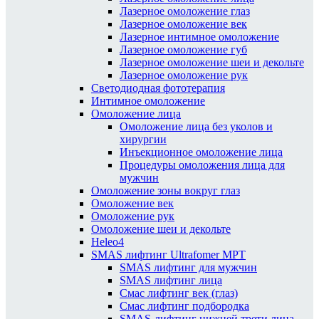
Лазерное омоложение глаз
Лазерное омоложение век
Лазерное интимное омоложение
Лазерное омоложение губ
Лазерное омоложение шеи и декольте
Лазерное омоложение рук
Светодиодная фототерапия
Интимное омоложение
Омоложение лица
Омоложение лица без уколов и
хирургии
Инъекционное омоложение лица
Процедуры омоложения лица для
мужчин
Омоложение зоны вокруг глаз
Омоложение век
Омоложение рук
Омоложение шеи и декольте
Heleo4
SMAS лифтинг Ultrafomer MPT
SMAS лифтинг для мужчин
SMAS лифтинг лица
Смас лифтинг век (глаз)
Смас лифтинг подбородка
SMAS-лифтинг нижней трети лица