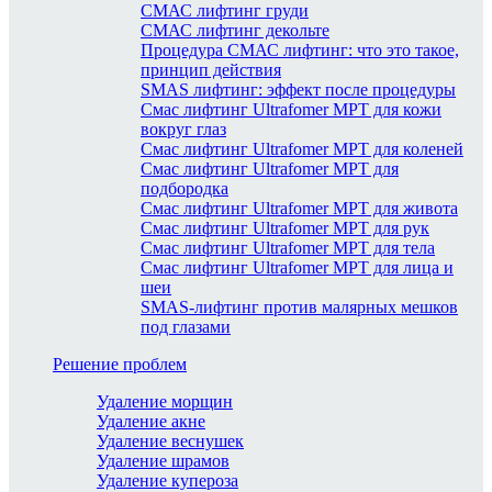
СМАС лифтинг груди
СМАС лифтинг декольте
Процедура СМАС лифтинг: что это такое,
принцип действия
SMAS лифтинг: эффект после процедуры
Смас лифтинг Ultrafomer MPT для кожи
вокруг глаз
Смас лифтинг Ultrafomer MPT для коленей
Смас лифтинг Ultrafomer MPT для
подбородка
Смас лифтинг Ultrafomer MPT для живота
Смас лифтинг Ultrafomer MPT для рук
Смас лифтинг Ultrafomer MPT для тела
Смас лифтинг Ultrafomer MPT для лица и
шеи
SMAS-лифтинг против малярных мешков
под глазами
Решение проблем
Удаление морщин
Удаление акне
Удаление веснушек
Удаление шрамов
Удаление купероза