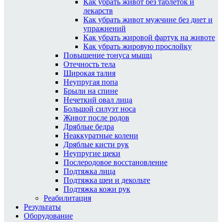
Как убрать живот без таблеток и
лекарств
Как убрать живот мужчине без диет и
упражнений
Как убрать жировой фартук на животе
Как убрать жировую прослойку
Повышение тонуса мышц
Отечность тела
Широкая талия
Неупругая попа
Брыли на спине
Нечеткий овал лица
Большой силуэт носа
Живот после родов
Дряблые бедра
Неаккуратные колени
Дряблые кисти рук
Неупругие щеки
Послеродовое восстановление
Подтяжка лица
Подтяжка шеи и декольте
Подтяжка кожи рук
Реабилитация
Результаты
Оборудование