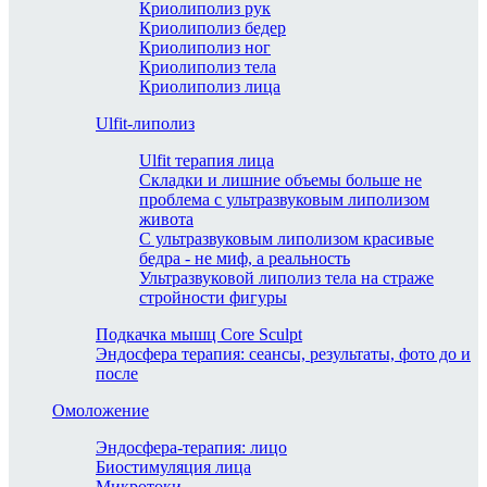
Криолиполиз рук
Криолиполиз бедер
Криолиполиз ног
Криолиполиз тела
Криолиполиз лица
Ulfit-липолиз
Ulfit терапия лица
Складки и лишние объемы больше не
проблема с ультразвуковым липолизом
живота
С ультразвуковым липолизом красивые
бедра - не миф, а реальность
Ультразвуковой липолиз тела на страже
стройности фигуры
Подкачка мышц Core Sculpt
Эндосфера терапия: сеансы, результаты, фото до и
после
Омоложение
Эндосфера-терапия: лицо
Биостимуляция лица
Микротоки