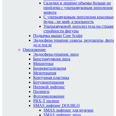
Складки и лишние объемы больше не
проблема с ультразвуковым липолизом
живота
С ультразвуковым липолизом красивые
бедра - не миф, а реальность
Ультразвуковой липолиз тела на страже
стройности фигуры
Подкачка мышц Core Sculpt
Эндосфера терапия: сеансы, результаты, фото
до и после
Омоложение
Эндосфера-терапия: лицо
Биостимуляция лица
Микротоки
Биоревитализация
Мезотерапия
Контурная пластика
Ботулинотерапия
Нитевой лифтинг
Пилинги
Фотоомоложение
PRX-T пилинг
SMAS лифтинг DOUBLO
SMAS лифтинг для мужчин
SMAS лифтинг лица