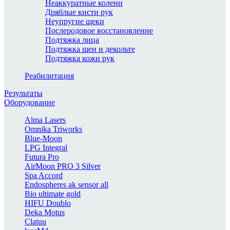
Неаккуратные колени
Дряблые кисти рук
Неупругие щеки
Послеродовое восстановление
Подтяжка лица
Подтяжка шеи и декольте
Подтяжка кожи рук
Реабилитация
Результаты
Оборудование
Alma Lasers
Omnika Triworks
Blue-Moon
LPG Integral
Futura Pro
AirMoon PRO 3 Silver
Spa Accord
Endospheres ak sensor all
Bio ultimate gold
HIFU Doublo
Deka Motus
Clatuu