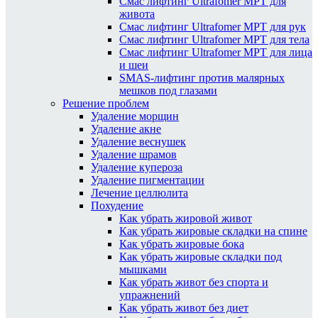
Смас лифтинг Ultrafomer MPT для
живота
Смас лифтинг Ultrafomer MPT для рук
Смас лифтинг Ultrafomer MPT для тела
Смас лифтинг Ultrafomer MPT для лица
и шеи
SMAS-лифтинг против малярных
мешков под глазами
Решение проблем
Удаление морщин
Удаление акне
Удаление веснушек
Удаление шрамов
Удаление купероза
Удаление пигментации
Лечение целлюлита
Похудение
Как убрать жировой живот
Как убрать жировые складки на спине
Как убрать жировые бока
Как убрать жировые складки под
мышками
Как убрать живот без спорта и
упражнений
Как убрать живот без диет