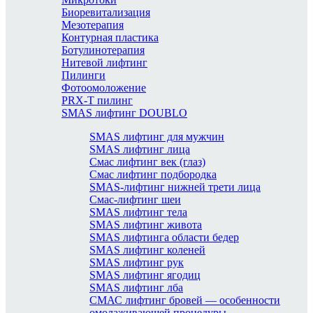
Биоревитализация
Мезотерапия
Контурная пластика
Ботулинотерапия
Нитевой лифтинг
Пилинги
Фотоомоложение
PRX-T пилинг
SMAS лифтинг DOUBLO
SMAS лифтинг для мужчин
SMAS лифтинг лица
Смас лифтинг век (глаз)
Смас лифтинг подбородка
SMAS-лифтинг нижней трети лица
Смас-лифтинг шеи
SMAS лифтинг тела
SMAS лифтинг живота
SMAS лифтинга области бедер
SMAS лифтинг коленей
SMAS лифтинг рук
SMAS лифтинг ягодиц
SMAS лифтинг лба
СМАС лифтинг бровей — особенности
омолаживающей процедуры