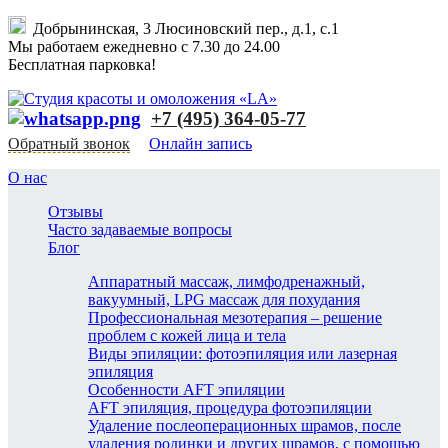
Добрынинская, 3 Люсиновский пер., д.1, с.1
Мы работаем ежедневно с 7.30 до 24.00
Бесплатная парковка!
+7 (495) 364-05-77
Обратный звонок
Онлайн запись
О нас
Отзывы
Часто задаваемые вопросы
Блог
Аппаратный массаж, лимфодренажный,
вакуумный, LPG массаж для похудания
Профессиональная мезотерапия – решение
проблем с кожей лица и тела
Виды эпиляции: фотоэпиляция или лазерная
эпиляция
Особенности AFT эпиляции
AFT эпиляция, процедура фотоэпиляции
Удаление послеоперационных шрамов, после
удаления родинки и других шрамов, с помощью