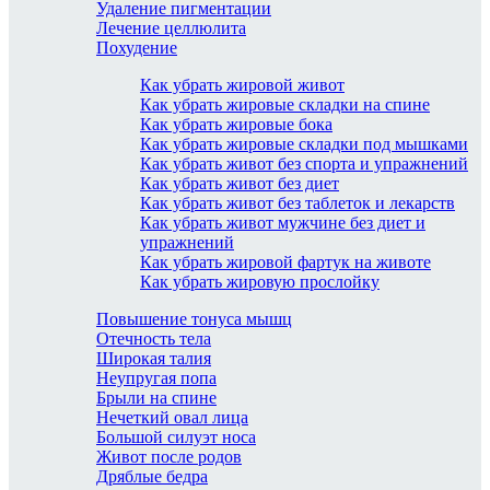
Удаление пигментации
Лечение целлюлита
Похудение
Как убрать жировой живот
Как убрать жировые складки на спине
Как убрать жировые бока
Как убрать жировые складки под мышками
Как убрать живот без спорта и упражнений
Как убрать живот без диет
Как убрать живот без таблеток и лекарств
Как убрать живот мужчине без диет и
упражнений
Как убрать жировой фартук на животе
Как убрать жировую прослойку
Повышение тонуса мышц
Отечность тела
Широкая талия
Неупругая попа
Брыли на спине
Нечеткий овал лица
Большой силуэт носа
Живот после родов
Дряблые бедра