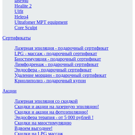
laseMd
Healite 2
Ulfit
Heleo4
Ultrafomer MPT equipment
Core Sculpt
Сертификаты
Лазерная эпиляция - подарочный сертификат
LPG - массаж - подарочный сертификат
Биостимуляция - подарочный сертификат
Лимфодренаж - подарочный сертификат
Эндосфера - подарочный сертификат
Удаление морщин - подарочный сертификат
Криолиполиз - подарочный купон
Акции
Лазерная эпиляция со скидкой
Скидки и акции на лазерную эпиляцию!
Скидки и акции на фотоэпиляцию!
Эндосфера терапия - от 5 000 рублей !
Скидки на миостимуляцию
Вдвоем выгоднее!
Скидки на LPG массаж