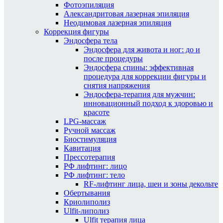
Фотоэпиляция
Александритовая лазерная эпиляция
Неодимовая лазерная эпиляция
Коррекция фигуры
Эндосфера тела
Эндосфера для живота и ног: до и
после процедуры
Эндосфера спины: эффективная
процедура для коррекции фигуры и
снятия напряжения
Эндосфера-терапия для мужчин:
инновационный подход к здоровью и
красоте
LPG-массаж
Ручной массаж
Биостимуляция
Кавитация
Прессотерапия
РФ лифтинг: лицо
РФ лифтинг: тело
RF-лифтинг лица, шеи и зоны декольте
Обертывания
Криолиполиз
Ulfit-липолиз
Ulfit терапия лица