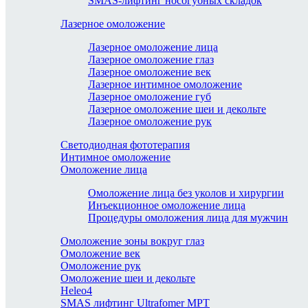
SMAS-лифтинг носогубных складок
Лазерное омоложение
Лазерное омоложение лица
Лазерное омоложение глаз
Лазерное омоложение век
Лазерное интимное омоложение
Лазерное омоложение губ
Лазерное омоложение шеи и декольте
Лазерное омоложение рук
Светодиодная фототерапия
Интимное омоложение
Омоложение лица
Омоложение лица без уколов и хирургии
Инъекционное омоложение лица
Процедуры омоложения лица для мужчин
Омоложение зоны вокруг глаз
Омоложение век
Омоложение рук
Омоложение шеи и декольте
Heleo4
SMAS лифтинг Ultrafomer MPT