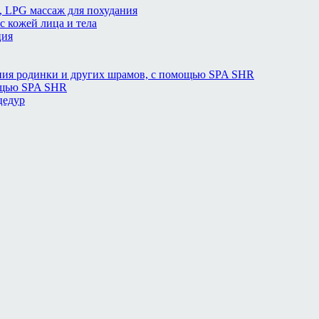
 LPG массаж для похудания
с кожей лица и тела
ция
ния родинки и других шрамов, с помощью SPA SHR
ощью SPA SHR
цедур