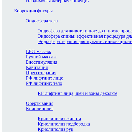
Неодимовая лазерная эпиляция
Коррекция фигуры
Эндосфера тела
Эндосфера для живота и ног: до и после проц
Эндосфера спины: эффективная процедура дл
Эндосфера-терапия для мужчин: инновационн
LPG-массаж
Ручной массаж
Биостимуляция
Кавитация
Прессотерапия
РФ лифтинг: лицо
РФ лифтинг: тело
RF-лифтинг лица, шеи и зоны декольте
Обертывания
Криолиполиз
Криолиполиз живота
Криолиполиз подбородка
Криолиполиз рук