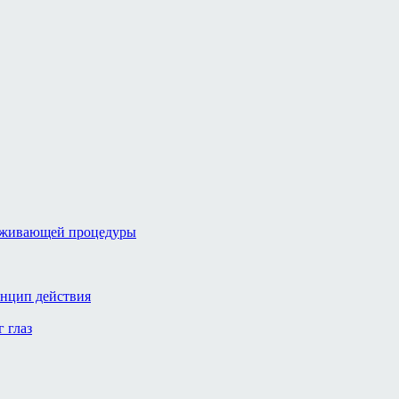
аживающей процедуры
инцип действия
 глаз