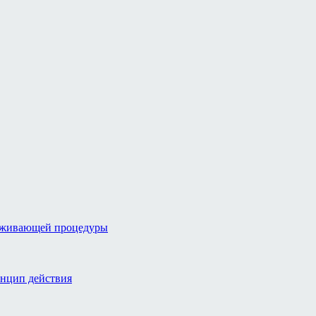
аживающей процедуры
инцип действия