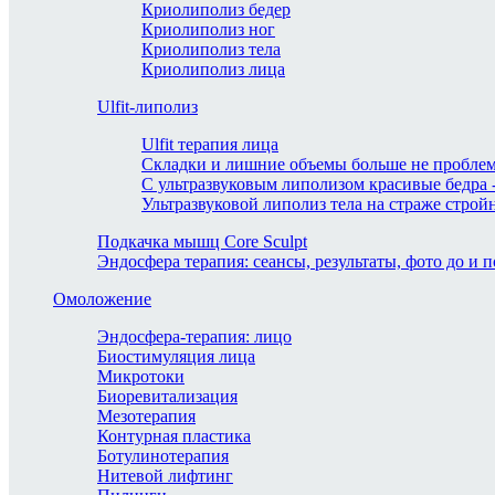
Криолиполиз бедер
Криолиполиз ног
Криолиполиз тела
Криолиполиз лица
Ulfit-липолиз
Ulfit терапия лица
Складки и лишние объемы больше не проблем
С ультразвуковым липолизом красивые бедра -
Ультразвуковой липолиз тела на страже стро
Подкачка мышц Core Sculpt
Эндосфера терапия: сеансы, результаты, фото до и п
Омоложение
Эндосфера-терапия: лицо
Биостимуляция лица
Микротоки
Биоревитализация
Мезотерапия
Контурная пластика
Ботулинотерапия
Нитевой лифтинг