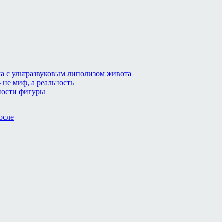
а с ультразвуковым липолизом живота
 не миф, а реальность
йности фигуры
осле