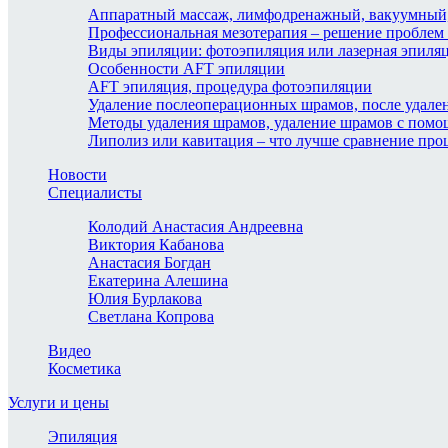
Аппаратный массаж, лимфодренажный, вакуумный,
Профессиональная мезотерапия – решение проблем 
Виды эпиляции: фотоэпиляция или лазерная эпиля
Особенности AFT эпиляции
AFT эпиляция, процедура фотоэпиляции
Удаление послеоперационных шрамов, после удале
Методы удаления шрамов, удаление шрамов с пом
Липолиз или кавитация – что лучше сравнение про
Новости
Специалисты
Колодий Анастасия Андреевна
Виктория Кабанова
Анастасия Богдан
Екатерина Алешина
Юлия Бурлакова
Светлана Копрова
Видео
Косметика
Услуги и цены
Эпиляция