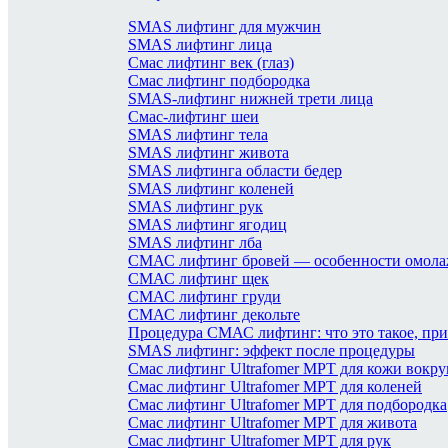
SMAS лифтинг для мужчин
SMAS лифтинг лица
Смас лифтинг век (глаз)
Смас лифтинг подбородка
SMAS-лифтинг нижней трети лица
Смас-лифтинг шеи
SMAS лифтинг тела
SMAS лифтинг живота
SMAS лифтинга области бедер
SMAS лифтинг коленей
SMAS лифтинг рук
SMAS лифтинг ягодиц
SMAS лифтинг лба
СМАС лифтинг бровей — особенности омол
СМАС лифтинг щек
СМАС лифтинг груди
СМАС лифтинг декольте
Процедура СМАС лифтинг: что это такое, пр
SMAS лифтинг: эффект после процедуры
Смас лифтинг Ultrafomer MPT для кожи вокруг
Смас лифтинг Ultrafomer MPT для коленей
Смас лифтинг Ultrafomer MPT для подбородка
Смас лифтинг Ultrafomer MPT для живота
Смас лифтинг Ultrafomer MPT для рук