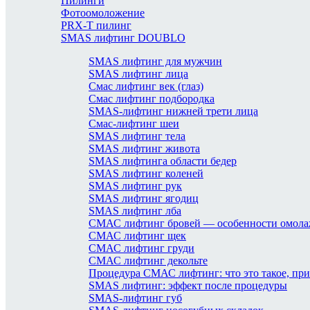
Пилинги
Фотоомоложение
PRX-T пилинг
SMAS лифтинг DOUBLO
SMAS лифтинг для мужчин
SMAS лифтинг лица
Смас лифтинг век (глаз)
Смас лифтинг подбородка
SMAS-лифтинг нижней трети лица
Смас-лифтинг шеи
SMAS лифтинг тела
SMAS лифтинг живота
SMAS лифтинга области бедер
SMAS лифтинг коленей
SMAS лифтинг рук
SMAS лифтинг ягодиц
SMAS лифтинг лба
СМАС лифтинг бровей — особенности омол
СМАС лифтинг щек
СМАС лифтинг груди
СМАС лифтинг декольте
Процедура СМАС лифтинг: что это такое, пр
SMAS лифтинг: эффект после процедуры
SMAS-лифтинг губ