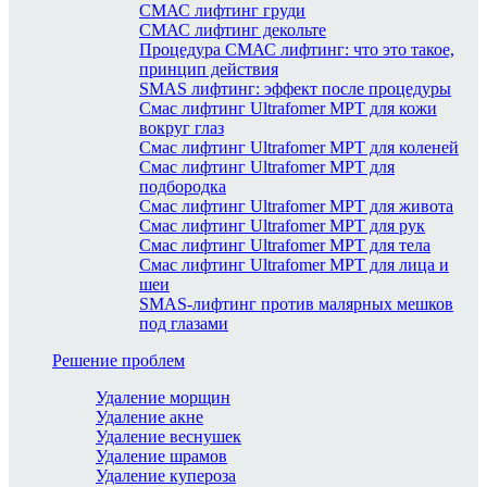
СМАС лифтинг груди
СМАС лифтинг декольте
Процедура СМАС лифтинг: что это такое,
принцип действия
SMAS лифтинг: эффект после процедуры
Смас лифтинг Ultrafomer MPT для кожи
вокруг глаз
Смас лифтинг Ultrafomer MPT для коленей
Смас лифтинг Ultrafomer MPT для
подбородка
Смас лифтинг Ultrafomer MPT для живота
Смас лифтинг Ultrafomer MPT для рук
Смас лифтинг Ultrafomer MPT для тела
Смас лифтинг Ultrafomer MPT для лица и
шеи
SMAS-лифтинг против малярных мешков
под глазами
Решение проблем
Удаление морщин
Удаление акне
Удаление веснушек
Удаление шрамов
Удаление купероза