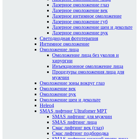
Лазерное омоложение глаз
Лазерное омоложение век
Лазерное интимное омоложение
Лазерное омоложение губ
Лазерное омоложение шеи и декольте
Лазерное омоложение рук
Светодиодная фототерапия
Интимное омоложение
Омоложение лица
Омоложение лица без уколов и
хирургии
Инъекционное омоложение лица
Процедуры омоложения лица для
мужчин
Омоложение зоны вокруг глаз
Омоложение век
Омоложение рук
Омоложение шеи и декольте
Heleo4
SMAS лифтинг Ultrafomer MPT
SMAS лифтинг для мужчин
SMAS лифтинг лица
Смас лифтинг век (глаз)
Смас лифтинг подбородка
SMAS-лифтинг нижней трети лица