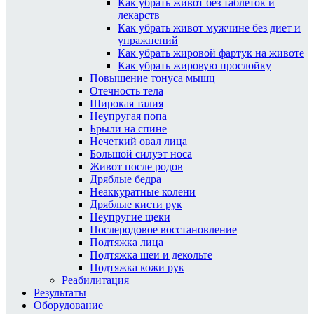
Как убрать живот без таблеток и
лекарств
Как убрать живот мужчине без диет и
упражнений
Как убрать жировой фартук на животе
Как убрать жировую прослойку
Повышение тонуса мышц
Отечность тела
Широкая талия
Неупругая попа
Брыли на спине
Нечеткий овал лица
Большой силуэт носа
Живот после родов
Дряблые бедра
Неаккуратные колени
Дряблые кисти рук
Неупругие щеки
Послеродовое восстановление
Подтяжка лица
Подтяжка шеи и декольте
Подтяжка кожи рук
Реабилитация
Результаты
Оборудование