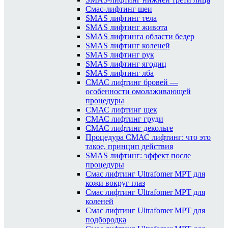
Смас-лифтинг шеи
SMAS лифтинг тела
SMAS лифтинг живота
SMAS лифтинга области бедер
SMAS лифтинг коленей
SMAS лифтинг рук
SMAS лифтинг ягодиц
SMAS лифтинг лба
СМАС лифтинг бровей —
особенности омолаживающей
процедуры
СМАС лифтинг щек
СМАС лифтинг груди
СМАС лифтинг декольте
Процедура СМАС лифтинг: что это
такое, принцип действия
SMAS лифтинг: эффект после
процедуры
Смас лифтинг Ultrafomer MPT для
кожи вокруг глаз
Смас лифтинг Ultrafomer MPT для
коленей
Смас лифтинг Ultrafomer MPT для
подбородка