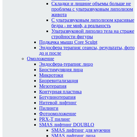
Складки и лишние объемы больше не
проблема с ультразвуковым липолизом
живота
С ультразвуковым липолизом красивые
бедра - не миф, а реальность
Ультразвуковой липолиз тела на страже
стройности фигуры
Подкачка мышц Core Sculpt
Эндосфера терапия: сеансы, результаты, фото
до и после
Омоложение
Эндосфера-терапия: лицо
Биостимуляция лица
Микротоки
Биоревитализация
Мезотерапия
Контурная пластика
Ботулинотерапия
Нитевой лифтинг
Пилинги
Фотоомоложение
PRX-T пилинг
SMAS лифтинг DOUBLO
SMAS лифтинг для мужчин
SMAS лифтинг лица