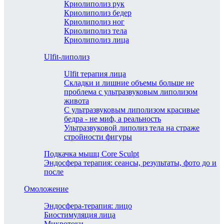
Криолиполиз рук
Криолиполиз бедер
Криолиполиз ног
Криолиполиз тела
Криолиполиз лица
Ulfit-липолиз
Ulfit терапия лица
Складки и лишние объемы больше не
проблема с ультразвуковым липолизом
живота
С ультразвуковым липолизом красивые
бедра - не миф, а реальность
Ультразвуковой липолиз тела на страже
стройности фигуры
Подкачка мышц Core Sculpt
Эндосфера терапия: сеансы, результаты, фото до и
после
Омоложение
Эндосфера-терапия: лицо
Биостимуляция лица
Микротоки