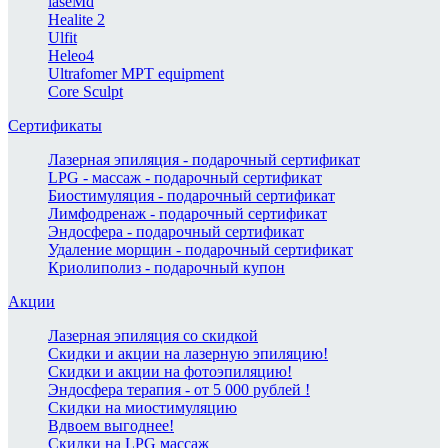
laseMd
Healite 2
Ulfit
Heleo4
Ultrafomer MPT equipment
Core Sculpt
Сертификаты
Лазерная эпиляция - подарочный сертификат
LPG - массаж - подарочный сертификат
Биостимуляция - подарочный сертификат
Лимфодренаж - подарочный сертификат
Эндосфера - подарочный сертификат
Удаление морщин - подарочный сертификат
Криолиполиз - подарочный купон
Акции
Лазерная эпиляция со скидкой
Скидки и акции на лазерную эпиляцию!
Скидки и акции на фотоэпиляцию!
Эндосфера терапия - от 5 000 рублей !
Скидки на миостимуляцию
Вдвоем выгоднее!
Скидки на LPG массаж