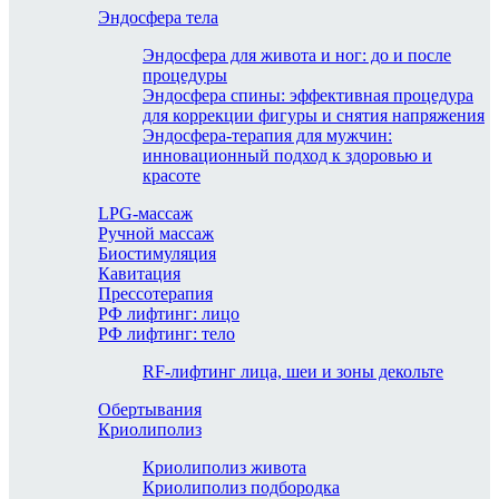
Эндосфера тела
Эндосфера для живота и ног: до и после
процедуры
Эндосфера спины: эффективная процедура
для коррекции фигуры и снятия напряжения
Эндосфера-терапия для мужчин:
инновационный подход к здоровью и
красоте
LPG-массаж
Ручной массаж
Биостимуляция
Кавитация
Прессотерапия
РФ лифтинг: лицо
РФ лифтинг: тело
RF-лифтинг лица, шеи и зоны декольте
Обертывания
Криолиполиз
Криолиполиз живота
Криолиполиз подбородка