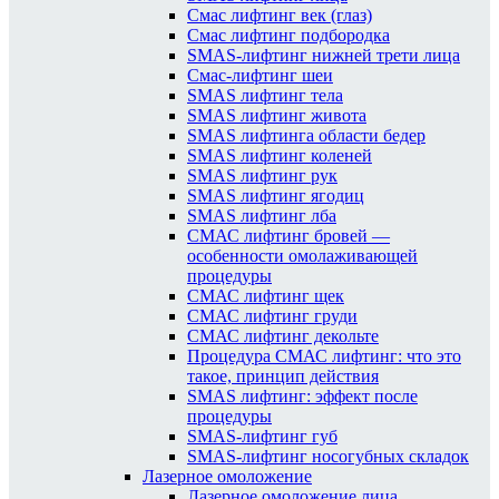
Смас лифтинг век (глаз)
Смас лифтинг подбородка
SMAS-лифтинг нижней трети лица
Смас-лифтинг шеи
SMAS лифтинг тела
SMAS лифтинг живота
SMAS лифтинга области бедер
SMAS лифтинг коленей
SMAS лифтинг рук
SMAS лифтинг ягодиц
SMAS лифтинг лба
СМАС лифтинг бровей —
особенности омолаживающей
процедуры
СМАС лифтинг щек
СМАС лифтинг груди
СМАС лифтинг декольте
Процедура СМАС лифтинг: что это
такое, принцип действия
SMAS лифтинг: эффект после
процедуры
SMAS-лифтинг губ
SMAS-лифтинг носогубных складок
Лазерное омоложение
Лазерное омоложение лица