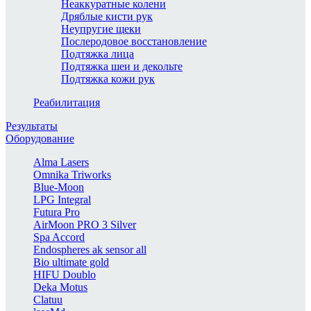
Неаккуратные колени
Дряблые кисти рук
Неупругие щеки
Послеродовое восстановление
Подтяжка лица
Подтяжка шеи и декольте
Подтяжка кожи рук
Реабилитация
Результаты
Оборудование
Alma Lasers
Omnika Triworks
Blue-Moon
LPG Integral
Futura Pro
AirMoon PRO 3 Silver
Spa Accord
Endospheres ak sensor all
Bio ultimate gold
HIFU Doublo
Deka Motus
Clatuu