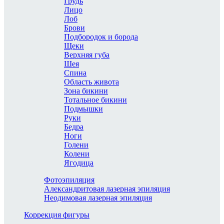
Грудь
Лицо
Лоб
Брови
Подбородок и борода
Щеки
Верхняя губа
Шея
Спина
Область живота
Зона бикини
Тотальное бикини
Подмышки
Руки
Бедра
Ноги
Голени
Колени
Ягодица
Фотоэпиляция
Александритовая лазерная эпиляция
Неодимовая лазерная эпиляция
Коррекция фигуры