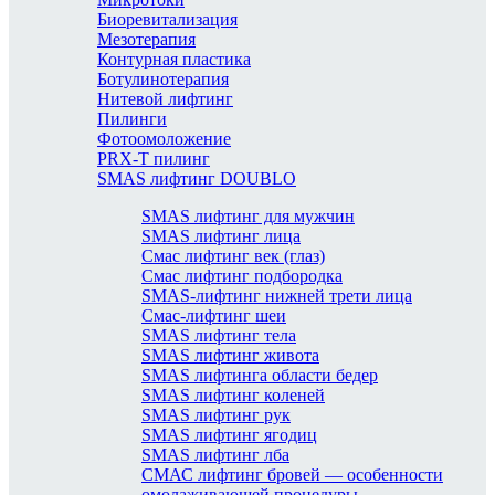
Биоревитализация
Мезотерапия
Контурная пластика
Ботулинотерапия
Нитевой лифтинг
Пилинги
Фотоомоложение
PRX-T пилинг
SMAS лифтинг DOUBLO
SMAS лифтинг для мужчин
SMAS лифтинг лица
Смас лифтинг век (глаз)
Смас лифтинг подбородка
SMAS-лифтинг нижней трети лица
Смас-лифтинг шеи
SMAS лифтинг тела
SMAS лифтинг живота
SMAS лифтинга области бедер
SMAS лифтинг коленей
SMAS лифтинг рук
SMAS лифтинг ягодиц
SMAS лифтинг лба
СМАС лифтинг бровей — особенности
омолаживающей процедуры