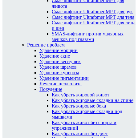
Смас лифтинг Ultrafomer MPT для
живота
Смас лифтинг Ultrafomer MPT для рук
Смас лифтинг Ultrafomer MPT для тела
Смас лифтинг Ultrafomer MPT для лица
и шеи
SMAS-лифтинг против малярных
мешков под глазами
Решение проблем
Удаление морщин
Удаление акне
Удаление веснушек
Удаление шрамов
Удаление купероза
Удаление пигментации
Лечение целлюлита
Похудение
Как убрать жировой живот
Как убрать жировые складки на спине
Как убрать жировые бока
Как убрать жировые складки под
мышками
Как убрать живот без спорта и
упражнений
Как убрать живот без диет