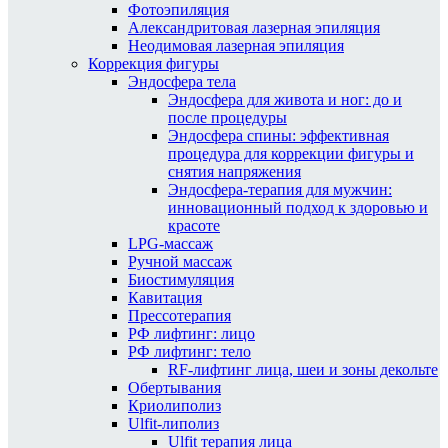
Фотоэпиляция
Александритовая лазерная эпиляция
Неодимовая лазерная эпиляция
Коррекция фигуры
Эндосфера тела
Эндосфера для живота и ног: до и
после процедуры
Эндосфера спины: эффективная
процедура для коррекции фигуры и
снятия напряжения
Эндосфера-терапия для мужчин:
инновационный подход к здоровью и
красоте
LPG-массаж
Ручной массаж
Биостимуляция
Кавитация
Прессотерапия
РФ лифтинг: лицо
РФ лифтинг: тело
RF-лифтинг лица, шеи и зоны декольте
Обертывания
Криолиполиз
Ulfit-липолиз
Ulfit терапия лица