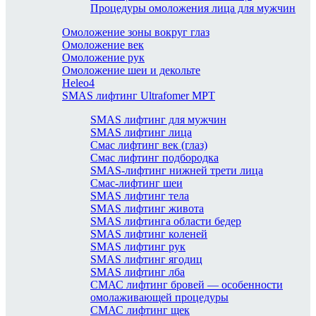
Процедуры омоложения лица для мужчин
Омоложение зоны вокруг глаз
Омоложение век
Омоложение рук
Омоложение шеи и декольте
Heleo4
SMAS лифтинг Ultrafomer MPT
SMAS лифтинг для мужчин
SMAS лифтинг лица
Смас лифтинг век (глаз)
Смас лифтинг подбородка
SMAS-лифтинг нижней трети лица
Смас-лифтинг шеи
SMAS лифтинг тела
SMAS лифтинг живота
SMAS лифтинга области бедер
SMAS лифтинг коленей
SMAS лифтинг рук
SMAS лифтинг ягодиц
SMAS лифтинг лба
СМАС лифтинг бровей — особенности
омолаживающей процедуры
СМАС лифтинг щек