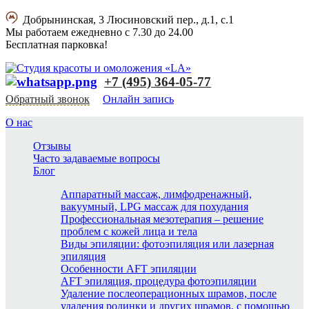
Добрынинская, 3 Люсиновский пер., д.1, с.1
Мы работаем ежедневно с 7.30 до 24.00
Бесплатная парковка!
+7 (495) 364-05-77
Обратный звонок
Онлайн запись
О нас
Отзывы
Часто задаваемые вопросы
Блог
Аппаратный массаж, лимфодренажный,
вакуумный, LPG массаж для похудания
Профессиональная мезотерапия – решение
проблем с кожей лица и тела
Виды эпиляции: фотоэпиляция или лазерная
эпиляция
Особенности AFT эпиляции
AFT эпиляция, процедура фотоэпиляции
Удаление послеоперационных шрамов, после
удаления родинки и других шрамов, с помощью