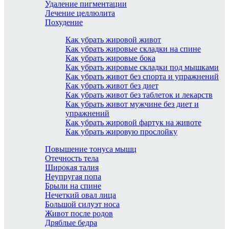
Удаление пигментации
Лечение целлюлита
Похудение
Как убрать жировой живот
Как убрать жировые складки на спине
Как убрать жировые бока
Как убрать жировые складки под мышками
Как убрать живот без спорта и упражнений
Как убрать живот без диет
Как убрать живот без таблеток и лекарств
Как убрать живот мужчине без диет и
упражнений
Как убрать жировой фартук на животе
Как убрать жировую прослойку
Повышение тонуса мышц
Отечность тела
Широкая талия
Неупругая попа
Брыли на спине
Нечеткий овал лица
Большой силуэт носа
Живот после родов
Дряблые бедра